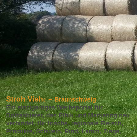
Stroh Vieh
–
Braunschweig
®
Ein einzigartiges Werbeportal für
Drittanbieter, das Ethik und Marketing neu
verbindet, für frische, regionale Fleisch,
Produkte, Schwein, Rind, Lamm, Ziege,