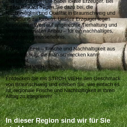
und unterstützen Sie dabei lokale Erzeuger. Bei
jedem Einkauf tragen Sie dazu bei, die
Nachhaltigkeit und Qualität in Braunschweig und
Umgebung zu fördern. Unsere Erzeuger legen
besonderen Wert auf artgerechte Tierhaltung und
umweltbewussten Anbau – für ein nachhaltiges,
gesundes Genusserlebnis.
STROH VIEH
– Frische und Nachhaltigkeit aus
®
Braunschweig, die man schmecken kann!
Herzlichst,
Ihr STROH VIEH®-Team
Entdecken Sie mit STROH VIEH
den Geschmack
®
von Braunschweig und erleben Sie, wie einfach es
ist, regionale Frische und Nachhaltigkeit in Ihren
Alltag zu integrieren!
In dieser Region sind wir für Sie