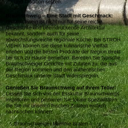
und Tradition setzen.
Braunschweig – Eine Stadt mit Geschmack:
Braunschweig ist nicht nur für seine reiche
Geschichte und beeindruckende Architektur
bekannt, sondern auch für seine
abwechslungsreiche regionale Küche. Bei STROH
VIEH® können Sie diese kulinarische Vielfalt
erleben und die besten Produkte der Region direkt
bei sich zu Hause genießen. Bereiten Sie typische
Braunschweiger Gerichte mit Zutaten zu, die aus
der Region kommen und den authentischen
Geschmack unserer Stadt widerspiegeln.
Genießen Sie Braunschweig auf Ihrem Teller:
Lassen Sie sich von der Esskultur Braunschweigs
inspirieren und probieren Sie lokale Spezialitäten,
die Sie mit unseren frischen Zutaten einfach
nachkochen können:
Braunschweiger Mumme Braten –