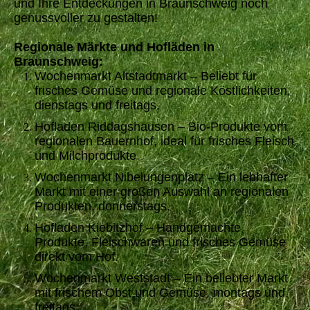
und Ihre Entdeckungen in Braunschweig noch
genussvoller zu gestalten!
Regionale Märkte und Hofläden in
Braunschweig:
Wochenmarkt Altstadtmarkt – Beliebt für
frisches Gemüse und regionale Köstlichkeiten,
dienstags und freitags.
Hofladen Riddagshausen – Bio-Produkte vom
regionalen Bauernhof, ideal für frisches Fleisch
und Milchprodukte.
Wochenmarkt Nibelungenplatz – Ein lebhafter
Markt mit einer großen Auswahl an regionalen
Produkten, donnerstags.
Hofladen Kiebitzhof – Handgemachte
Produkte, Fleischwaren und frisches Gemüse
direkt vom Hof.
Wochenmarkt Weststadt – Ein beliebter Markt
mit frischem Obst und Gemüse, montags und
freitags.