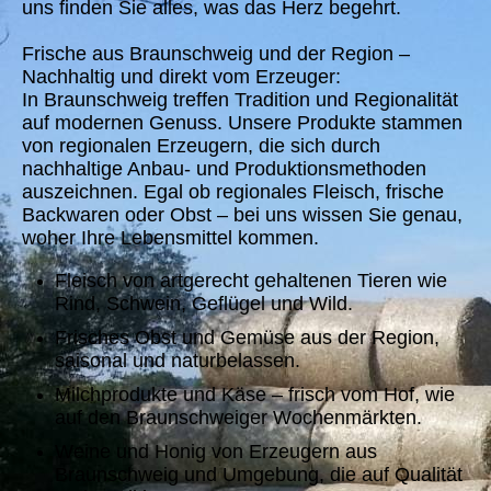
uns finden Sie alles, was das Herz begehrt.
Frische aus Braunschweig und der Region –
Nachhaltig und direkt vom Erzeuger:
In Braunschweig treffen Tradition und Regionalität
auf modernen Genuss. Unsere Produkte stammen
von regionalen Erzeugern, die sich durch
nachhaltige Anbau- und Produktionsmethoden
auszeichnen. Egal ob regionales Fleisch, frische
Backwaren oder Obst – bei uns wissen Sie genau,
woher Ihre Lebensmittel kommen.
Fleisch von artgerecht gehaltenen Tieren wie
Rind, Schwein, Geflügel und Wild.
Frisches Obst und Gemüse aus der Region,
saisonal und naturbelassen.
Milchprodukte und Käse – frisch vom Hof, wie
auf den Braunschweiger Wochenmärkten.
Weine und Honig von Erzeugern aus
Braunschweig und Umgebung, die auf Qualität