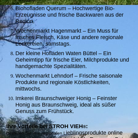
Biohofladen Querum – Hochwertige Bio-
Erzeugnisse und frische Backwaren aus der
Region.
Wochenmarkt Hagenmarkt – Ein Muss für
frisches Fleisch, Käse und andere regionale
Leckereien, samstags.
Der kleine Hofladen Waten Büttel – Ein
Geheimtipp für frische Eier, Milchprodukte und
handgemachte Spezialitäten.
Wochenmarkt Lehndorf – Frische saisonale
Produkte und regionale Köstlichkeiten,
mittwochs.
Imkerei Braunschweiger Honig – Feinster
Honig aus Braunschweig, ideal als süßer
Genuss zum Frühstück.
Ihre Vorteile bei STROH VIEH
:
®
ieblingsprodukte online
Bestellen Sie Ihre regionalen L