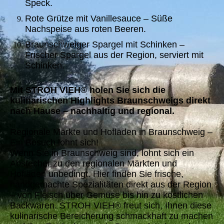
Speck.
Rote Grütze mit Vanillesauce – Süße
Nachspeise aus roten Beeren.
Braunschweiger Spargel mit Schinken –
Frischer Spargel aus der Region, serviert mit
Schinken.
Mit STROH VIEH® holen Sie sich die
kulinarischen Highlights Braunschweigs direkt
nach Hause – nachhaltig und regional.
Regionale Märkte und Hofläden in Braunschweig –
Ein Besuch lohnt sich!
Wenn Sie in Braunschweig sind, lohnt sich ein
Abstecher zu den regionalen Märkten und
Hofläden unbedingt. Hier finden Sie frische,
handgemachte Spezialitäten direkt aus der Region
– von Fleisch über Gemüse bis hin zu köstlichen
Backwaren. STROH VIEH® freut sich, Ihnen diese
kulinarische Bereicherung schmackhaft zu machen