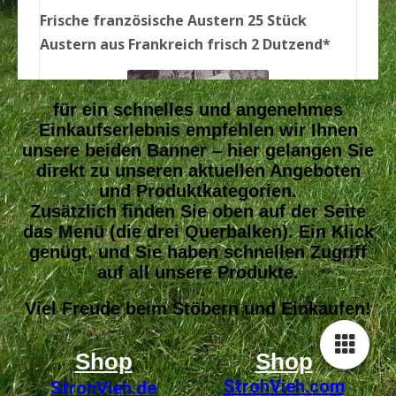
für ein schnelles und angenehmes
Einkaufserlebnis empfehlen wir Ihnen
unsere beiden Banner – hier gelangen Sie
direkt zu unseren aktuellen Angeboten
und Produktkategorien.
Zusätzlich finden Sie oben auf der Seite
das Menü (die drei Querbalken). Ein Klick
genügt, und Sie haben schnellen Zugriff
auf all unsere Produkte.
Viel Freude beim Stöbern und Einkaufen!
Shop
Shop
StrohVieh
.com
StrohVieh.de