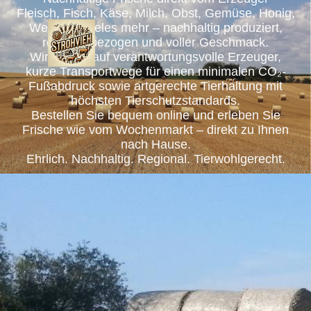
Fleisch, Fisch, Käse, Milch, Obst, Gemüse, Honig,
Wein und vieles mehr – nachhaltig produziert,
regional bezogen und voller Geschmack.
Wir setzen auf verantwortungsvolle Erzeuger,
kurze Transportwege für einen minimalen CO₂-
Fußabdruck sowie artgerechte Tierhaltung mit
höchsten Tierschutzstandards.
Bestellen Sie bequem online und erleben Sie
Frische wie vom Wochenmarkt – direkt zu Ihnen
nach Hause.
Ehrlich. Nachhaltig. Regional. Tierwohlgerecht.