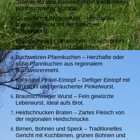
Schweinebraten mariniert in der traditionellen
Braunschweiger Mumme.
Grünkohl mit Bregenwurst – Herzhaftes
Grünkohlgericht mit der typischen
Bregenwurst.
Braunschweiger Lebkuchen – Traditionelles
Gebäck mit Honig und Gewürzen.
Buchweizen-Pfannkuchen – Herzhafte oder
süße Pfannkuchen aus regionalem
Buchweizenmehl.
Kohl- und Pinkel-Eintopf – Deftiger Eintopf mit
Grünkohl und geräucherter Pinkelwurst.
Braunschweiger Wurst – Fein gewürzte
Leberwurst, ideal aufs Brot.
Heidschnucken Braten – Zartes Fleisch von
der regionalen Heidschnucke.
Birnen, Bohnen und Speck – Traditionelles
Gericht mit Kochbirnen, grünen Bohnen und