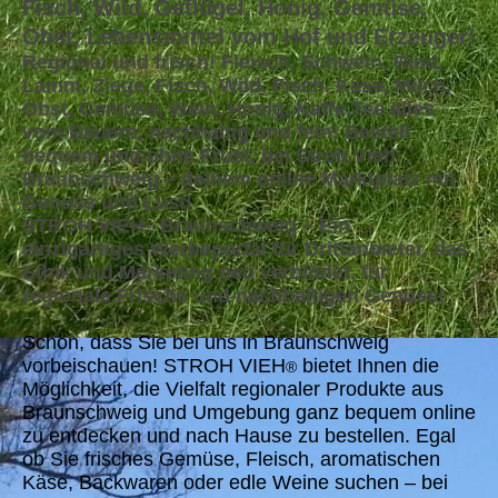
Fisch, Wild, Geflügel, Honig, Gemüse,
Obst, Lebensmittel vom Hof und Erzeuger!
Regional und frisch! Fleisch, Schwein, Rind,
Lamm, Ziege, Fisch, Wild, Fisch, Käse, Milch,
Obst, Gemüse, Wein, Honig, Kaffe,Tee alles
vom Bauern, nachhaltig und fein! Bestell
bequem und ohne Frust, bei Stroh Vieh
Braunschweig – deinem online Marktplatz mit
Genuss und Lust!
STROH VIEH
Braunschweig – Ein
®
einzigartiges Werbeportal für Drittanbieter, das
Ethik und Marketing neu verbindet, für
regionale Frische und nachhaltigen Genuss!
Schön, dass Sie bei uns in Braunschweig
vorbeischauen! STROH VIEH
bietet Ihnen die
®
Möglichkeit, die Vielfalt regionaler Produkte aus
Braunschweig und Umgebung ganz bequem online
zu entdecken und nach Hause zu bestellen. Egal
ob Sie frisches Gemüse, Fleisch, aromatischen
Käse, Backwaren oder edle Weine suchen – bei