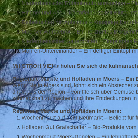
Niederrheinische Rübenkrautpfannkuchen – Fl
Himmel und Ääd – Kartoffelpüree mit Blutwurst u
Reibekuchen mit Apfelmus – Knusprige Kartoffelp
Moerser Wurstebrot – Ein herzhaftes Brotgerich
Niederrheinischer Sauerbraten – Eingelegtes Ri
Möhren-Untereinander – Ein deftiger Eintopf mi
Mit STROH VIEH
holen Sie sich die kulinarisc
®
Regionale Märkte und Hofläden in Moers – Ein 
Wenn Sie in Moers sind, lohnt sich ein Abstecher 
direkt aus der Region – von Fleisch über Gemüse b
schmackhaft zu machen und Ihre Entdeckungen in 
Regionale Märkte und Hofläden in Moers:
Wochenmarkt auf dem Neumarkt – Beliebt für f
Hofladen Gut Grafschafter – Bio-Produkte vom r
Wochenmarkt Moers-Repelen – Ein lebhafter Mar