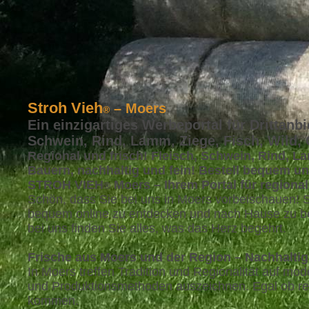
Stroh Vieh
– Moers
®
Ein einzigartiges Werbeportal für Drittanbi
Schwein, Rind, Lamm, Ziege, Fisch, Wild,
Regional und frisch! Fleisch, Schwein, Rind, La
Bauern, nachhaltig und fein! Bestell bequem un
STROH VIEH
Moers – Ihrem Portal für regiona
®
Schön, dass Sie bei uns in Moers vorbeischauen
bequem online zu entdecken und nach Hause zu be
bei uns finden Sie alles, was das Herz begehrt.
Frische aus Moers und der Region – Nachhaltig
In Moers treffen Tradition und Regionalität auf 
und Produktionsmethoden auszeichnen. Egal ob reg
kommen.