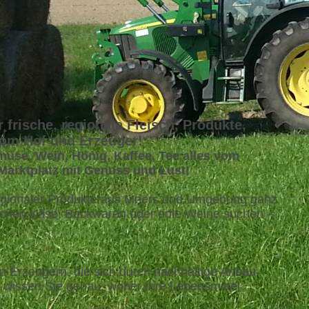
 frische, regionale Fleisch, Produkte,
vom Hof und Erzeuger!
emüse, Wein, Honig, Kaffee, Tee alles vom
 Marktplatz mit Genuss und Lust!
t regionaler Produkte aus Moers und Umgebung ganz
ischen Käse, Backwaren oder edle Weine suchen –
n Erzeugern, die sich durch nachhaltige Anbau-
 wissen Sie genau, woher Ihre Lebensmittel