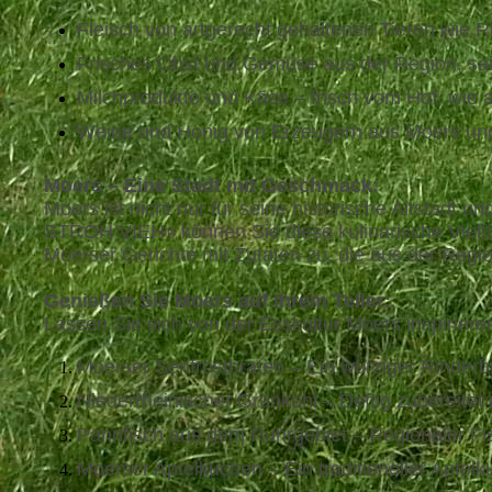
Fleisch von artgerecht gehaltenen Tieren wie R
Frisches Obst und Gemüse aus der Region, sai
Milchprodukte und Käse – frisch vom Hof, wie
Weine und Honig von Erzeugern aus Moers und 
Moers – Eine Stadt mit Geschmack:
Moers ist nicht nur für seine historische Altstadt
STROH VIEH
können Sie diese kulinarische Vielf
®
Moerser Gerichte mit Zutaten zu, die aus der Re
Genießen Sie Moers auf Ihrem Teller:
Lassen Sie sich von der Esskultur Moers inspiriere
Moerser Senfrostbraten – Ein würziger Rinderbra
Niederrheinischer Grünkohl – Deftig zubereitet 
Pannfisch aus dem Ruhrgebiet – Regionaler Fisc
Moerser Apfelkuchen – Ein traditioneller Apfelk