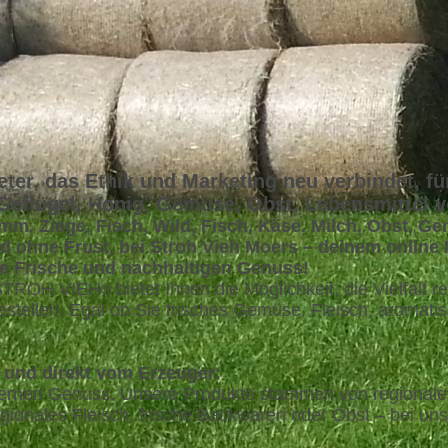
eter, das Ethik und Marketing neu verbindet, für
 Geflügel, Honig, Gemüse, Obst, Lebensmittel 
mm, Ziege, Fisch, Wild, Fisch, Käse, Milch, Obst, G
d ohne Frust, bei Stroh Vieh Moers – deinem online
le Frische und nachhaltigen Genuss!
! STROH VIEH
bietet Ihnen die Möglichkeit, die Vielfal
®
stellen. Egal ob Sie frisches Gemüse, Fleisch, aromat
 und direkt vom Erzeuger:
modernen Genuss. Unsere Produkte stammen von regionale
ionales Fleisch, frische Backwaren oder Obst – bei uns