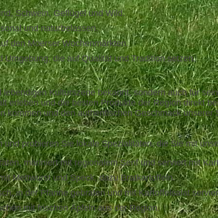
ind, Schwein, Geflügel und Wild.
sonal und naturbelassen.
 auf den Moerser Wochenmärkten.
Umgebung, die auf Qualität und Tradition setzen.
 und lebendigen Kulturszene bekannt, sondern auch für s
alt erleben und die besten Produkte der Region direkt be
gion kommen und den authentischen Geschmack unserer S
n und probieren Sie lokale Spezialitäten, die Sie mit u
ten, mariniert mit regionalem Senf und serviert mit Kart
mit Mettwurst und Speck, dazu Bratkartoffeln.
h, in der Pfanne gebraten und mit Kartoffelsalat servier
uchen mit frischen Äpfeln aus der Region.