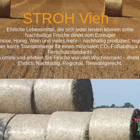
S
TROH
Vieh
®
Ehrliche Lebensmittel, die sich jeder leisten können sollte
Nachhaltige Frische direkt vom Erzeuger
emüse, Honig, Wein und vieles mehr – nachhaltig produziert, r
ger, kurze Transportwege für einen minimalen CO₂-Fußabdruck s
Tierschutzstandards.
 online und erleben Sie Frische wie vom Wochenmarkt – direkt
Ehrlich. Nachhaltig. Regional. Tierwohlgerecht.