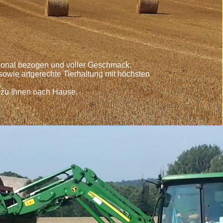
egional bezogen und voller Geschmack.
owie artgerechte Tierhaltung mit höchsten
 zu Ihnen nach Hause.