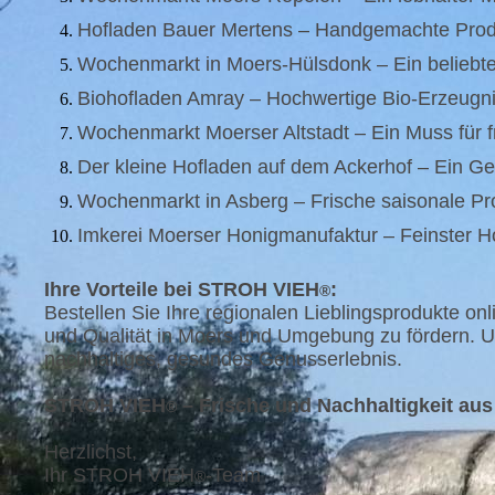
Hofladen Bauer Mertens – Handgemachte Produ
Wochenmarkt in Moers-Hülsdonk – Ein beliebte
Biohofladen Amray – Hochwertige Bio-Erzeugni
Wochenmarkt Moerser Altstadt – Ein Muss für f
Der kleine Hofladen auf dem Ackerhof – Ein Geh
Wochenmarkt in Asberg – Frische saisonale Pro
Imkerei Moerser Honigmanufaktur – Feinster H
Ihre Vorteile bei STROH VIEH
:
®
Bestellen Sie Ihre regionalen Lieblingsprodukte onl
und Qualität in Moers und Umgebung zu fördern. U
nachhaltiges, gesundes Genusserlebnis.
STROH VIEH
– Frische und Nachhaltigkeit au
®
Herzlichst,
Ihr STROH VIEH
-Team
®