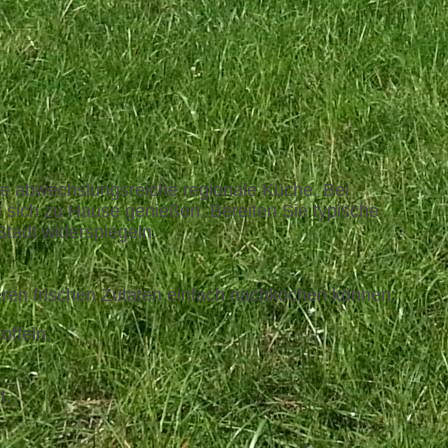
eine abwechslungsreiche regionale Küche. Bei
i sich zu Hause genießen. Bereiten Sie typische
tadt widerspiegeln.
nseren frischen Zutaten einfach nachkochen können:
offeln.
t.