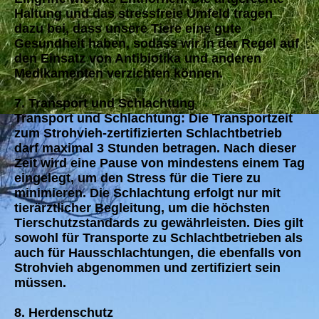
Haltung und das stressfreie Umfeld tragen
dazu bei, dass unsere Tiere eine gute
Gesundheit haben, sodass wir in der Regel auf
den Einsatz von Antibiotika und anderen
Medikamenten verzichten können.
7. Transport und Schlachtung
Transport und Schlachtung: Die Transportzeit
zum Strohvieh-zertifizierten Schlachtbetrieb
darf maximal 3 Stunden betragen. Nach dieser
Zeit wird eine Pause von mindestens einem Tag
eingelegt, um den Stress für die Tiere zu
minimieren. Die Schlachtung erfolgt nur mit
tierärztlicher Begleitung, um die höchsten
Tierschutzstandards zu gewährleisten. Dies gilt
sowohl für Transporte zu Schlachtbetrieben als
auch für Hausschlachtungen, die ebenfalls von
Strohvieh abgenommen und zertifiziert sein
müssen.
8. Herdenschutz