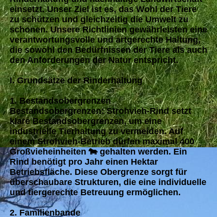
einsetzt. Unser Ziel ist es, das Wohl der Tiere
zu schützen und gleichzeitig die Umwelt zu
schonen. Unsere Richtlinien gewährleisten eine
verantwortungsvolle und artgerechte Haltung,
die sowohl den Bedürfnissen der Tiere als auch
den Anforderungen der Natur entspricht.
I. Grundsätze der Rinderhaltung
1. Bestandsobergrenzen
Bestandsobergrenzen: Strohvieh-Rind setzt
klare Bestandsobergrenzen, um eine
industrielle Tierhaltung zu vermeiden. Auf
einem Strohvieh-Betrieb dürfen maximal 400
Großvieheinheiten 🐄 gehalten werden. Ein
Rind benötigt pro Jahr einen Hektar
Betriebsfläche. Diese Obergrenze sorgt für
überschaubare Strukturen, die eine individuelle
und tiergerechte Betreuung ermöglichen.
2. Familienbande