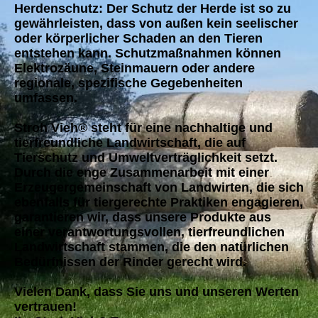
Herdenschutz: Der Schutz der Herde ist so zu
gewährleisten, dass von außen kein seelischer
oder körperlicher Schaden an den Tieren
entstehen kann. Schutzmaßnahmen können
Elektrozäune, Steinmauern oder andere
regionale, spezifische Gegebenheiten
umfassen.
Stroh Vieh® steht für eine nachhaltige und
tierfreundliche Landwirtschaft, die auf
Tierschutz und Umweltverträglichkeit setzt.
Durch die enge Zusammenarbeit mit einer
Erzeugergemeinschaft von Landwirten, die sich
ebenfalls für tiergerechte Praktiken engagieren,
garantieren wir, dass unsere Produkte aus
einer verantwortungsvollen, tierfreundlichen
Landwirtschaft stammen, die den natürlichen
Bedürfnissen der Rinder gerecht wird.
Vielen Dank, dass Sie uns und unseren Werten
vertrauen!