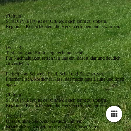
Online einkaufen, ganz bequem zu Haus,
Videos zeigen's, da ist niemand mehr aus.
(Refrain)
STROHVIEH® ist der Ort, wo's sich lohnt zu stöbern,
Regionale Köstlichkeiten, die Herzen erfreuen und erwärmen.
(Verse 3)
Tierhaltung auf Stroh, artgerecht und schön,
Für Nachhaltigkeit setzen wir uns ein, das ist klar und deutlich
zu versteh'n.
Fleisch vom Schwein, Rind, Schaf und Ziege so zart,
Frischer Fisch, köstlicher Käse, das macht gute Laune und Spaß
apart.
(Refrain)
STROHVIEH® ist der Ort, wo's sich lohnt zu stöbern,
Regionale Köstlichkeiten, die Herzen erfreuen und erwärmen.