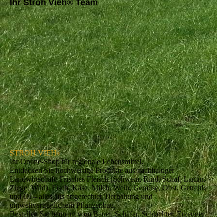
Ihr Stroh Vieh® Team
STROH VIEH
®
Ihr Online-Shop für regionale Lebensmittel.
Entdecken Sie hochwertige Produkte aus nachhaltiger
Landwirtschaft: Frisches Fleisch (Schwein, Rind, Schaf, Lamm,
Ziege, Wild), Fisch, Käse, Milch, Wein, Gemüse, Obst, Getreide
und Öl – alles aus artgerechter Tierhaltung und
umweltverträglichem Pflanzenbau.
Bestellen Sie bequem vom Bauer, Schäfer, Schlachter, Erzeuger