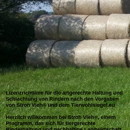
Lizenzrichtlinie für die artgerechte Haltung und
Schlachtung von Rindern nach den Vorgaben
von Stroh Vieh® und dem Tierwohlsiegel.eu
Herzlich willkommen bei Stroh Vieh®, einem
Programm, das sich für tiergerechte
Rinderhaltung und nachhaltige Landwirtschaft