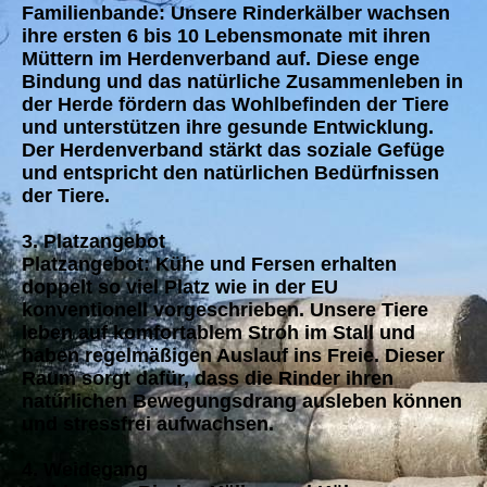
Familienbande: Unsere Rinderkälber wachsen
ihre ersten 6 bis 10 Lebensmonate mit ihren
Müttern im Herdenverband auf. Diese enge
Bindung und das natürliche Zusammenleben in
der Herde fördern das Wohlbefinden der Tiere
und unterstützen ihre gesunde Entwicklung.
Der Herdenverband stärkt das soziale Gefüge
und entspricht den natürlichen Bedürfnissen
der Tiere.
3. Platzangebot
Platzangebot: Kühe und Fersen erhalten
doppelt so viel Platz wie in der EU
konventionell vorgeschrieben. Unsere Tiere
leben auf komfortablem Stroh im Stall und
haben regelmäßigen Auslauf ins Freie. Dieser
Raum sorgt dafür, dass die Rinder ihren
natürlichen Bewegungsdrang ausleben können
und stressfrei aufwachsen.
4. Weidegang