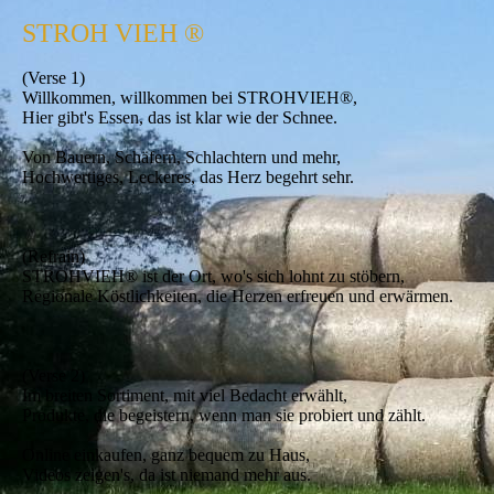
STROH VIEH
®
(Verse 1)
Willkommen, willkommen bei STROHVIEH®,
Hier gibt's Essen, das ist klar wie der Schnee.
Von Bauern, Schäfern, Schlachtern und mehr,
Hochwertiges, Leckeres, das Herz begehrt sehr.
(Refrain)
STROHVIEH® ist der Ort, wo's sich lohnt zu stöbern,
Regionale Köstlichkeiten, die Herzen erfreuen und erwärmen.
(Verse 2)
Im breiten Sortiment, mit viel Bedacht erwählt,
Produkte, die begeistern, wenn man sie probiert und zählt.