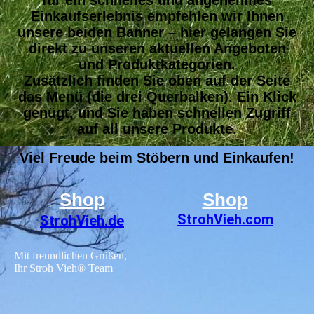
für ein schnelles und angenehmes
Einkaufserlebnis empfehlen wir Ihnen
unsere beiden Banner – hier gelangen Sie
direkt zu unseren aktuellen Angeboten
und Produktkategorien.
Zusätzlich finden Sie oben auf der Seite
das Menü (die drei Querbalken). Ein Klick
genügt, und Sie haben schnellen Zugriff
auf all unsere Produkte.
Viel Freude beim Stöbern und Einkaufen!
Shop
Shop
StrohVieh
.com
StrohVieh.de
Mit freundlichen Grüßen,
Ihr Stroh Vieh® Team