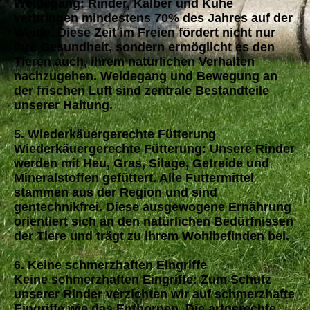
Weidegang: Rinder, Kälber und Kühe
verbringen mindestens 70% des Jahres auf der
Weide. Diese Zeit im Freien fördert nicht nur
ihre Gesundheit, sondern ermöglicht es den
Tieren auch, ihrem natürlichen Verhalten
nachzugehen. Weidegang und Bewegung an
der frischen Luft sind zentrale Bestandteile
unserer Haltung.
5. Wiederkäuergerechte Fütterung
Wiederkäuergerechte Fütterung: Unsere Rinder
werden mit Heu, Gras, Silage, Getreide und
Mineralstoffen gefüttert. Alle Futtermittel
stammen aus der Region und sind
gentechnikfrei. Diese ausgewogene Ernährung
orientiert sich an den natürlichen Bedürfnissen
der Tiere und trägt zu ihrem Wohlbefinden bei.
6. Keine schmerzhaften Eingriffe
Keine schmerzhaften Eingriffe: Zum Schutz
unserer Rinder verzichten wir auf schmerzhafte
Eingriffe wie das Enthornen. Die artgerechte