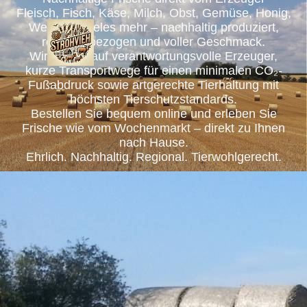
Fleisch, Fisch, Käse, Milch, Obst, Gemüse, Honig,
Wein und vieles mehr – nachhaltig produziert,
regional bezogen und voller Geschmack.
Wir setzen auf verantwortungsvolle Erzeuger,
kurze Transportwege für einen minimalen CO₂-
Fußabdruck sowie artgerechte Tierhaltung mit
höchsten Tierschutzstandards.
Bestellen Sie bequem online und erleben Sie
Frische wie vom Wochenmarkt – direkt zu Ihnen
nach Hause.
Ehrlich. Nachhaltig. Regional. Tierwohlgerecht.