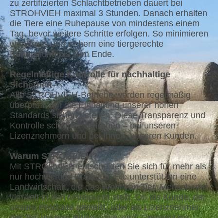
zu zertifizierten Schlachtbetrieben dauert bei
STROHVIEH maximal 3 Stunden. Danach erhalten
die Tiere eine Ruhepause von mindestens einem
Tag, bevor weitere Schritte erfolgen. So minimieren
wir Stress und sichern eine tiergerechte
Behandlung bis zum Ende.
Regelmäßige Kontrolle für nachhaltige
Sicherheit
Alle STROHVIEH-Betriebe werden regelmäßig
überprüft, um die Einhaltung unserer hohen
Standards sicherzustellen. Diese Transparenz und
Kontrolle schaffen Vertrauen – bei unseren
Lizenznehmern und bei Ihnen, unseren Kunden.
Warum STROHVIEH?
Mit STROHVIEH entscheiden Sie sich für mehr als
nur hochwertige Produkte. Sie unterstützen eine
Landwirtschaft, die das Wohl von Tier, Mensch und
Umwelt in den Mittelpunkt stellt. Ob als Kunde, der
unsere Produkte genießt, oder als Lizenznehmer,
der Teil unserer Philosophie wird: Gemeinsam