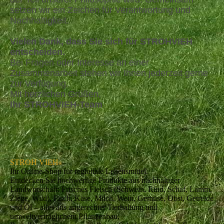
setzen wir ein Zeichen für Verantwortung und
Nachhaltigkeit.
Vielen Dank, dass Sie sich für STROHVIEH
entscheiden.
Bei Fragen oder Interesse an einer
Zusammenarbeit stehen wir Ihnen jederzeit gerne
zur Verfügung.
Mit herzlichen Grüßen,
Ihr STROHVIEH-Team
STROH VIEH
®
Ihr Online-Shop für regionale Lebensmittel.
Entdecken Sie hochwertige Produkte aus nachhaltiger
Landwirtschaft: Frisches Fleisch (Schwein, Rind, Schaf, Lamm,
Ziege, Wild), Fisch, Käse, Milch, Wein, Gemüse, Obst, Getreide
und Öl – alles aus artgerechter Tierhaltung und
umweltverträglichem Pflanzenbau.