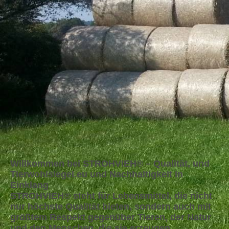
Willkommen bei STROHVIEH® – Qualität, und
Tierwohlsiegel.eu und Nachhaltigkeit in
Einklang
STROHVIEH®
steht für Lebensmittel, die nicht
nur höchste Qualität bieten, sondern auch mit
größtem Respekt gegenüber Tieren, der Natur
und den Menschen, die sie erzeugen,