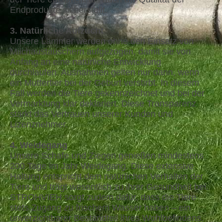
Endprodukte sicherstellt.
3. Natürliche Aufzucht
Unsere Lämmer werden ohne den Einsatz von
Milchaustauschern aufgezogen, damit sie von
Anfang an eine natürliche Entwicklung
durchlaufen. Ausnahmen gelten nur dann, wenn
ein Muttertier bei der Geburt verstirbt. In diesem
Fall werden die Tiere gekennzeichnet und bei der
Vermarktung klar deklariert. Diese Transparenz
stärkt das Vertrauen unserer Kunden und
Lizenznehmer.
4. Weidegang
Unsere Schafe und Ziegen genießen mindestens
200 Tage im Jahr Weidegang. Diese extensive
Haltung entspricht dem natürlichen Verhalten der
Tiere und trägt wesentlich zu ihrer Gesundheit bei.
STROHVIEH sorgt zudem dafür, dass die Tiere
stets Zugang zu frischem Wasser haben – ein
unverzichtbarer Bestandteil ihres Wohlbefindens.