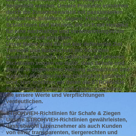
hergestellt werden. Unsere Produkte entstehen
durch die Zusammenarbeit mit passionierten
Landwirten, Schäfern, Jägern, Fischern,
Schlachtern und Winzern, die sich mit Herzblut
für eine nachhaltige und verantwortungsvolle
Landwirtschaft einsetzen.
Unser Name steht für ein klar definiertes Ziel
Tierwohl und Naturschutz mit höchsten
Qualitätsstandards zu verbinden. Mit unseren
Richtlinien sorgen wir dafür, dass Schafe und
Ziegen in artgerechter Haltung aufwachsen und
zugleich ökologische Nachhaltigkeit gefördert
wird. Hier möchten wir Ihnen die
STROHVIEH-
Richtlinien für Schafe und Ziegen vorstellen,
die unsere Werte und Verpflichtungen
verdeutlichen.
STROHVIEH-Richtlinien für Schafe & Ziegen
Unsere STROHVIEH-Richtlinien gewährleisten,
dass sowohl Lizenznehmer als auch Kunden
von einer transparenten, tiergerechten und