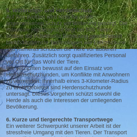
5. Witterungs- und Herdenschutz
Auf den Weiden wird stets für einen
angemessenen Schutz vor Witterung gesorgt. Die
maximale Herdengröße liegt bei 500 Tieren,
sodass die individuelle Betreuung gewährleistet
bleibt. Modernste Technologien wie Elektrozäune
und Kameras schützen die Tiere vor äußeren
Gefahren. Zusätzlich sorgt qualifiziertes Personal
vor Ort für das Wohl der Tiere.
Wir verzichten bewusst auf den Einsatz von
Herdenschutzhunden, um Konflikte mit Anwohnern
zu vermeiden. Innerhalb eines 3-Kilometer-Radius
zu Wohngebieten sind Herdenschutzhunde
untersagt. Dieses Vorgehen schützt sowohl die
Herde als auch die Interessen der umliegenden
Bevölkerung.
6. Kurze und tiergerechte Transportwege
Ein weiterer Schwerpunkt unserer Arbeit ist der
stressfreie Umgang mit den Tieren. Der Transport