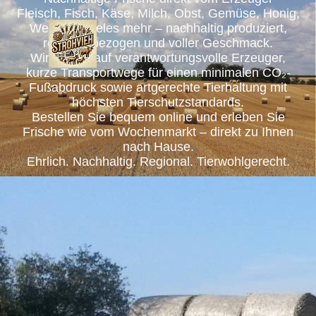
Fleisch, Fisch, Käse, Milch, Obst, Gemüse, Honig,
Wein und vieles mehr – nachhaltig produziert,
regional bezogen und voller Geschmack.
Wir setzen auf verantwortungsvolle Erzeuger,
kurze Transportwege für einen minimalen CO₂-
Fußabdruck sowie artgerechte Tierhaltung mit
höchsten Tierschutzstandards.
Bestellen Sie bequem online und erleben Sie
Frische wie vom Wochenmarkt – direkt zu Ihnen
nach Hause.
Ehrlich. Nachhaltig. Regional. Tierwohlgerecht.