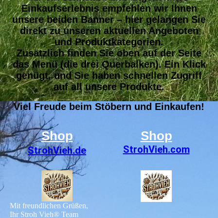
Einkaufserlebnis empfehlen wir Ihnen
unsere beiden Banner – hier gelangen Sie
direkt zu unseren aktuellen Angeboten
und Produktkategorien.
Zusätzlich finden Sie oben auf der Seite
das Menü (die drei Querbalken). Ein Klick
genügt, und Sie haben schnellen Zugriff
auf all unsere Produkte.
Viel Freude beim Stöbern und Einkaufen!
Shop
Shop
StrohVieh
.com
StrohVieh.de
Mit freundlichen Grüßen,
Ihr Stroh Vieh® Team