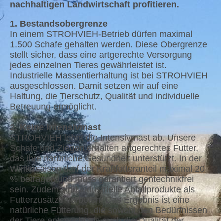
nachhaltigen Landwirtschaft profitieren.
1. Bestandsobergrenze
In einem STROHVIEH-Betrieb dürfen maximal
1.500 Schafe gehalten werden. Diese Obergrenze
stellt sicher, dass eine artgerechte Versorgung
jedes einzelnen Tieres gewährleistet ist.
Industrielle Massentierhaltung ist bei STROHVIEH
ausgeschlossen. Damit setzen wir auf eine
Haltung, die Tierschutz, Qualität und individuelle
Betreuung ermöglicht.
2. Keine Intensivmast
STROHVIEH lehnt die Intensivmast ab. Unsere
Schafe und Ziegen erhalten artgerechtes Futter,
das ihre natürliche Gesundheit unterstützt. In der
Wintersaison darf der Kraftfutteranteil maximal 20
% betragen und muss garantiert gentechnikfrei
sein. Zudem sind industrielle Abfallprodukte als
Futterzusätze verboten. Das Ergebnis ist eine
natürliche Fütterung, die sowohl den Bedürfnissen
der Tiere entspricht als auch die Qualität der