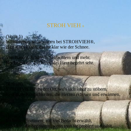
STROH VIEH
®
(Verse 1)
Willkommen, willkommen bei STROHVIEH®,
Hier gibt's Essen, das ist klar wie der Schnee.
Von Bauern, Schäfern, Schlachtern und mehr,
Hochwertiges, Leckeres, das Herz begehrt sehr.
(Refrain)
STROHVIEH® ist der Ort, wo's sich lohnt zu stöbern,
Regionale Köstlichkeiten, die Herzen erfreuen und erwärmen.
(Verse 2)
Im breiten Sortiment, mit viel Bedacht erwählt,
Produkte, die begeistern, wenn man sie probiert und zählt.