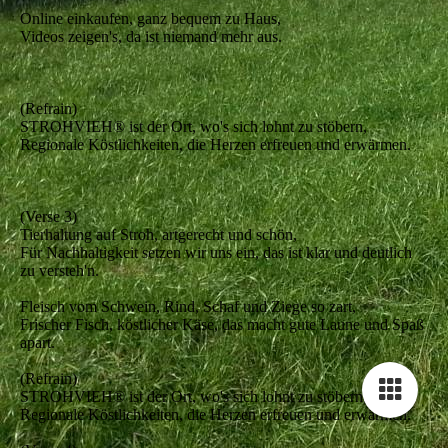
Online einkaufen, ganz bequem zu Haus,
Videos zeigen's, da ist niemand mehr aus.
(Refrain)
STROHVIEH® ist der Ort, wo's sich lohnt zu stöbern,
Regionale Köstlichkeiten, die Herzen erfreuen und erwärmen.
(Verse 3)
Tierhaltung auf Stroh, artgerecht und schön,
Für Nachhaltigkeit setzen wir uns ein, das ist klar und deutlich
zu versteh'n.
Fleisch vom Schwein, Rind, Schaf und Ziege so zart,
Frischer Fisch, köstlicher Käse, das macht gute Laune und Spaß
apart.
(Refrain)
STROHVIEH® ist der Ort, wo's sich lohnt zu stöbern,
Regionale Köstlichkeiten, die Herzen erfreuen und erwärmen.