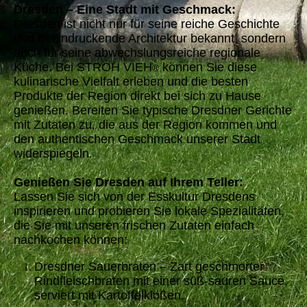
Dresden – Eine Stadt mit Geschmack:
Dresden ist nicht nur für seine reiche Geschichte
und beeindruckende Architektur bekannt, sondern
auch für seine abwechslungsreiche regionale
Küche. Bei STROH VIEH
können Sie diese
®
kulinarische Vielfalt erleben und die besten
Produkte der Region direkt bei sich zu Hause
genießen. Bereiten Sie typische Dresdner Gerichte
mit Zutaten zu, die aus der Region kommen und
den authentischen Geschmack unserer Stadt
widerspiegeln.
Genießen Sie Dresden auf Ihrem Teller:
Lassen Sie sich von der Esskultur Dresdens
inspirieren und probieren Sie lokale Spezialitäten,
die Sie mit unseren frischen Zutaten einfach
nachkochen können:
Dresdner Sauerbraten – Zart geschmorter
Rindfleischbraten mit einer süß-sauren Sauce,
serviert mit Kartoffelklößen.