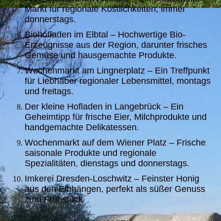
Markt für regionale Köstlichkeiten, immer
donnerstags.
Biohofladen im Elbtal – Hochwertige Bio-
Erzeugnisse aus der Region, darunter frisches
Gemüse und hausgemachte Produkte.
Wochenmarkt am Lingnerplatz – Ein Treffpunkt
für Liebhaber regionaler Lebensmittel, montags
und freitags.
Der kleine Hofladen in Langebrück – Ein
Geheimtipp für frische Eier, Milchprodukte und
handgemachte Delikatessen.
Wochenmarkt auf dem Wiener Platz – Frische
saisonale Produkte und regionale
Spezialitäten, dienstags und donnerstags.
Imkerei Dresden-Loschwitz – Feinster Honig
aus den Elbhängen, perfekt als süßer Genuss
zum Frühstück.