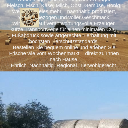
Fleisch, Fisch, Käse, Milch, Obst, Gemüse, Honig,
Wein und vieles mehr – nachhaltig produziert,
regional bezogen und voller Geschmack.
Wir setzen auf verantwortungsvolle Erzeuger,
kurze Transportwege für einen minimalen CO₂-
Fußabdruck sowie artgerechte Tierhaltung mit
höchsten Tierschutzstandards.
Bestellen Sie bequem online und erleben Sie
Frische wie vom Wochenmarkt – direkt zu Ihnen
nach Hause.
Ehrlich. Nachhaltig. Regional. Tierwohlgerecht.