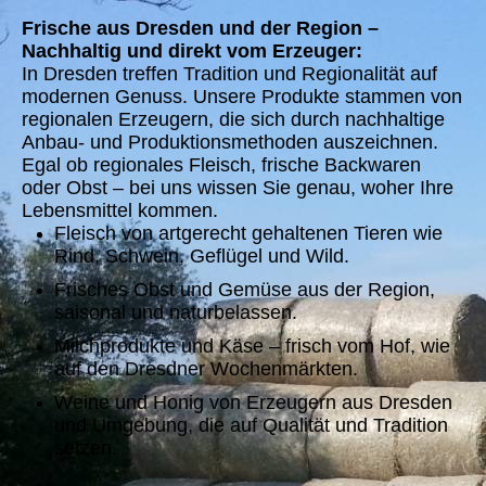
Frische aus Dresden und der Region –
Nachhaltig und direkt vom Erzeuger:
In Dresden treffen Tradition und Regionalität auf
modernen Genuss. Unsere Produkte stammen von
regionalen Erzeugern, die sich durch nachhaltige
Anbau- und Produktionsmethoden auszeichnen.
Egal ob regionales Fleisch, frische Backwaren
oder Obst – bei uns wissen Sie genau, woher Ihre
Lebensmittel kommen.
Fleisch von artgerecht gehaltenen Tieren wie
Rind, Schwein, Geflügel und Wild.
Frisches Obst und Gemüse aus der Region,
saisonal und naturbelassen.
Milchprodukte und Käse – frisch vom Hof, wie
auf den Dresdner Wochenmärkten.
Weine und Honig von Erzeugern aus Dresden
und Umgebung, die auf Qualität und Tradition
setzen.