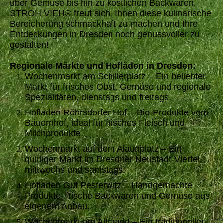
über Gemüse bis hin zu köstlichen Backwaren.
STROH VIEH® freut sich, Ihnen diese kulinarische
Bereicherung schmackhaft zu machen und Ihre
Entdeckungen in Dresden noch genussvoller zu
gestalten!
Regionale Märkte und Hofläden in Dresden:
Wochenmarkt am Schillerplatz – Ein beliebter
Markt für frisches Obst, Gemüse und regionale
Spezialitäten, dienstags und freitags.
Hofladen Röhrsdorfer Hof – Bio-Produkte vom
Bauernhof, ideal für frisches Fleisch und
Milchprodukte.
Wochenmarkt auf dem Alaunplatz – Ein
quirliger Markt im Dresdner Neustadt-Viertel,
mittwochs und samstags.
Hofladen Gut Pesterwitz – Handgemachte
Produkte, frische Backwaren und Gemüse aus
eigenem Anbau.
Wochenmarkt am Altmarkt – Ein traditioneller