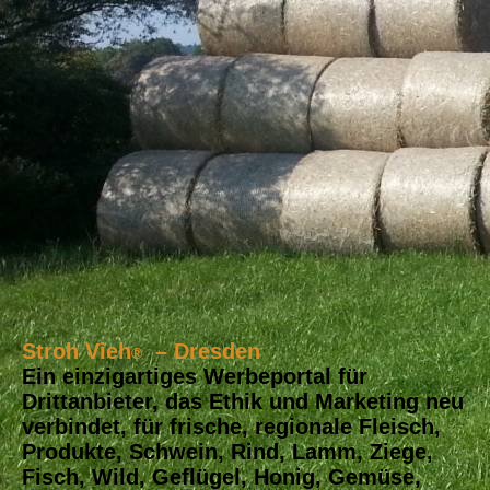
Stroh Vieh
– Dresden
®
Ein einzigartiges Werbeportal für
Drittanbieter, das Ethik und Marketing neu
verbindet, für frische, regionale Fleisch,
Produkte, Schwein, Rind, Lamm, Ziege,
Fisch, Wild, Geflügel, Honig, Gemüse,