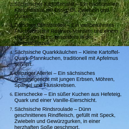
Sächsischer Kartoffelsalat – Ein traditioneller
Kartoffelsalat mit Essig, Öl, Zwiebeln und
Gurken.
Dresdner Christstollen – Ein weltberühmtes
Früchtebrot mit Rosinen, Mandeln und einem
Hauch von Rum, besonders in der
Weihnachtszeit.
Sächsische Quarkkäulchen – Kleine Kartoffel-
Quark-Pfannkuchen, traditionell mit Apfelmus
serviert.
Leipziger Allerlei – Ein sächsisches
Gemüsegericht mit jungen Erbsen, Möhren,
Spargel und Flusskrebsen.
Eierschecke – Ein süßer Kuchen aus Hefeteig,
Quark und einer Vanille-Eierschicht.
Sächsische Rindsroulade – Dünn
geschnittenes Rindfleisch, gefüllt mit Speck,
Zwiebeln und Gewürzgurken, in einer
herzhaften Soße geschmort.