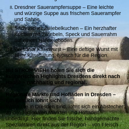
Dresdner Sauerampfersuppe – Eine leichte
und würzige Suppe aus frischem Sauerampfer
und Sahne.
Sächsischer Zwiebelkuchen – Ein herzhafter
Kuchen mit Zwiebeln, Speck und Sauerrahm
auf einem Hefeteigboden.
Dresdner Käsewurst – Eine deftige Wurst mit
einer Käsefüllung, typisch für die Region.
Mit STROH VIEH
holen Sie sich die
®
kulinarischen Highlights Dresdens direkt nach
Hause – nachhaltig und regional.
Regionale Märkte und Hofläden in Dresden –
Ein Besuch lohnt sich!
Wenn Sie in Dresden sind, lohnt sich ein Abstecher
zu den regionalen Märkten und Hofläden
unbedingt. Hier finden Sie frische, handgemachte
Spezialitäten direkt aus der Region – von Fleisch