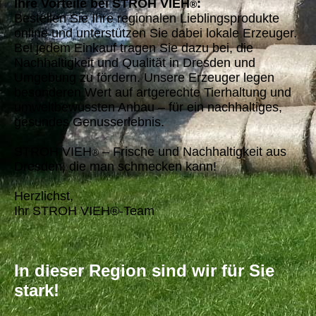
Ihre Vorteile bei STROH VIEH
:
®
Bestellen Sie Ihre regionalen Lieblingsprodukte
online und unterstützen Sie dabei lokale Erzeuger.
Bei jedem Einkauf tragen Sie dazu bei, die
Nachhaltigkeit und Qualität in Dresden und
Umgebung zu fördern. Unsere Erzeuger legen
besonderen Wert auf artgerechte Tierhaltung und
umweltbewussten Anbau – für ein nachhaltiges,
gesundes Genusserlebnis.
STROH VIEH
– Frische und Nachhaltigkeit aus
®
Dresden, die man schmecken kann!
Herzlichst,
Ihr STROH VIEH®-Team
In dieser Region sind wir für Sie
stark!