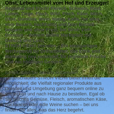
Obst, Lebensmittel vom Hof und Erzeuger!
Regional und frisch! Fleisch, Schwein, Rind,
Lamm, Ziege, Fisch, Wild, Fisch, Käse, Milch,
Obst, Gemüse, Wein, Honig, Kaffe,Tee alles
vom Bauern, nachhaltig und fein! Bestell
bequem und ohne Frust, bei Stroh Vieh
Dresden – deinem online Marktplatz mit
Genuss und Lust!
STROH VIEH® Dresden – Ein einzigartiges
Werbeportal für Drittanbieter, das Ethik und
Marketing neu verbindet, für regionale Frische
und nachhaltigen Genuss!
Schön, dass Sie bei uns in Dresden
vorbeischauen! STROH VIEH
bietet Ihnen die
®
Möglichkeit, die Vielfalt regionaler Produkte aus
Dresden und Umgebung ganz bequem online zu
entdecken und nach Hause zu bestellen. Egal ob
Sie frisches Gemüse, Fleisch, aromatischen Käse,
Backwaren oder edle Weine suchen – bei uns
finden Sie alles, was das Herz begehrt.