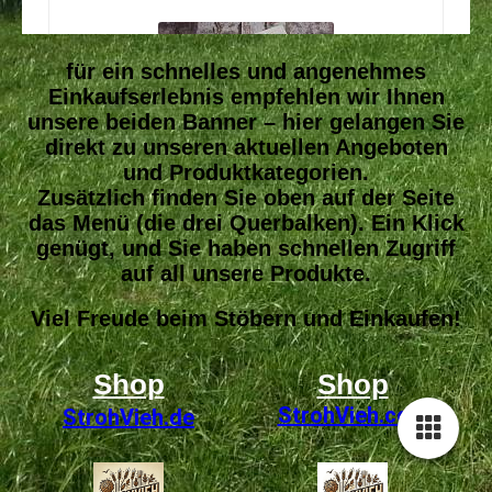
für ein schnelles und angenehmes
Einkaufserlebnis empfehlen wir Ihnen
unsere beiden Banner – hier gelangen Sie
direkt zu unseren aktuellen Angeboten
und Produktkategorien.
Zusätzlich finden Sie oben auf der Seite
das Menü (die drei Querbalken). Ein Klick
genügt, und Sie haben schnellen Zugriff
auf all unsere Produkte.
Viel Freude beim Stöbern und Einkaufen!
Shop
Shop
StrohVieh
.com
StrohVieh.de