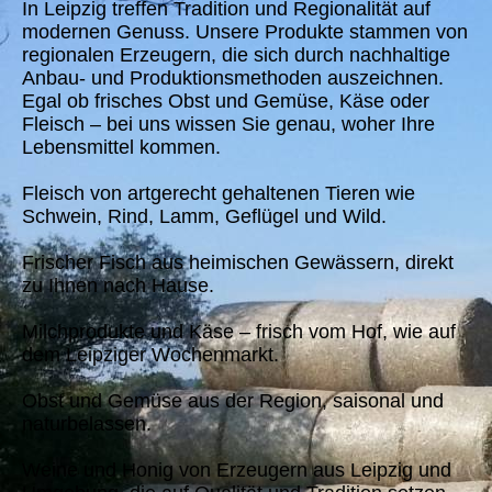
In Leipzig treffen Tradition und Regionalität auf
modernen Genuss. Unsere Produkte stammen von
regionalen Erzeugern, die sich durch nachhaltige
Anbau- und Produktionsmethoden auszeichnen.
Egal ob frisches Obst und Gemüse, Käse oder
Fleisch – bei uns wissen Sie genau, woher Ihre
Lebensmittel kommen.
Fleisch von artgerecht gehaltenen Tieren wie
Schwein, Rind, Lamm, Geflügel und Wild.
Frischer Fisch aus heimischen Gewässern, direkt
zu Ihnen nach Hause.
Milchprodukte und Käse – frisch vom Hof, wie auf
dem Leipziger Wochenmarkt.
Obst und Gemüse aus der Region, saisonal und
naturbelassen.
Weine und Honig von Erzeugern aus Leipzig und