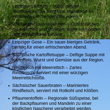
Leipziger Lerchen – Süße, gefüllte
Teiggebäcke, die einst eine Hommage an
verbotene Lerchengerichte waren.
Sächsische Quarkkeulchen – Quarkbällchen
mit Kartoffeln und Rosinen, leicht angebraten
und mit Apfelmus serviert.
Leipziger Gose – Ein sauer-bieriges Getränk,
perfekt für einen erfrischenden Abend.
Sächsische Kartoffelsuppe – Deftige Suppe mit
Kartoffeln, Wurst und Gemüse aus der Region.
Rindfleisch mit Meerrettich – Zartes
Rindfleisch, serviert mit einer würzigen
Meerrettichsoße.
Sächsischer Sauerbraten – Mariniertes
Rindfleisch, serviert mit Rotkohl und Klößen.
Pflaumentoffeln – Regionale Süßspeise, bei
der Backpflaumen und Mandeln zu einer
köstlichen Nascherei verarbeitet werden.