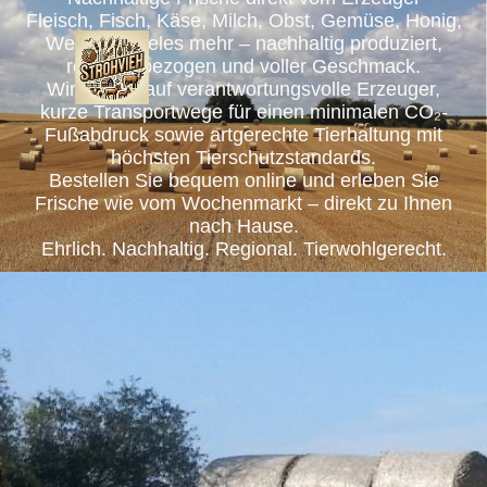
Fleisch, Fisch, Käse, Milch, Obst, Gemüse, Honig,
Wein und vieles mehr – nachhaltig produziert,
regional bezogen und voller Geschmack.
Wir setzen auf verantwortungsvolle Erzeuger,
kurze Transportwege für einen minimalen CO₂-
Fußabdruck sowie artgerechte Tierhaltung mit
höchsten Tierschutzstandards.
Bestellen Sie bequem online und erleben Sie
Frische wie vom Wochenmarkt – direkt zu Ihnen
nach Hause.
Ehrlich. Nachhaltig. Regional. Tierwohlgerecht.