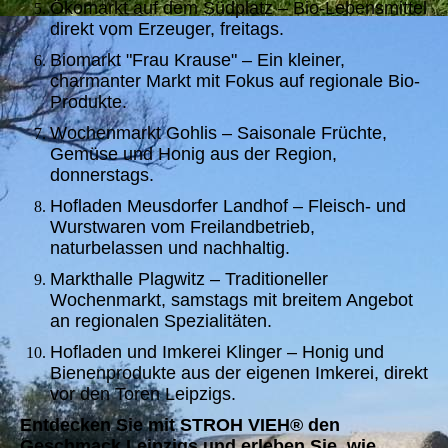
Ökomarkt auf dem Südplatz – Bio-Lebensmittel
direkt vom Erzeuger, freitags.
Biomarkt "Frau Krause" – Ein kleiner,
charmanter Markt mit Fokus auf regionale Bio-
Produkte.
Wochenmarkt Gohlis – Saisonale Früchte,
Gemüse und Honig aus der Region,
donnerstags.
Hofladen Meusdorfer Landhof – Fleisch- und
Wurstwaren vom Freilandbetrieb,
naturbelassen und nachhaltig.
Markthalle Plagwitz – Traditioneller
Wochenmarkt, samstags mit breitem Angebot
an regionalen Spezialitäten.
Hofladen und Imkerei Klinger – Honig und
Bienenprodukte aus der eigenen Imkerei, direkt
vor den Toren Leipzigs.
Entdecken Sie mit STROH VIEH® den
Geschmack Leipzigs und erleben Sie, wie