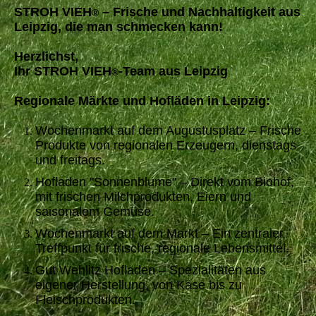
STROH VIEH
– Frische und Nachhaltigkeit aus
®
Leipzig, die man schmecken kann!
Herzlichst,
Ihr STROH VIEH
-Team aus Leipzig
®
Regionale Märkte und Hofläden in Leipzig:
Wochenmarkt auf dem Augustusplatz – Frische
Produkte von regionalen Erzeugern, dienstags
und freitags.
Hofladen "Sonnenblume" – Direkt vom Biohof,
mit frischen Milchprodukten, Eiern und
saisonalem Gemüse.
Wochenmarkt auf dem Markt – Ein zentraler
Treffpunkt für frische, regionale Lebensmittel.
Gut Wehlitz Hofladen – Spezialitäten aus
eigener Herstellung, von Käse bis zu
Fleischprodukten.