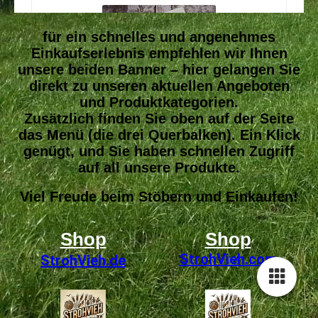
für ein schnelles und angenehmes
Einkaufserlebnis empfehlen wir Ihnen
unsere beiden Banner – hier gelangen Sie
direkt zu unseren aktuellen Angeboten
und Produktkategorien.
Zusätzlich finden Sie oben auf der Seite
das Menü (die drei Querbalken). Ein Klick
genügt, und Sie haben schnellen Zugriff
auf all unsere Produkte.
Viel Freude beim Stöbern und Einkaufen!
Shop
Shop
StrohVieh
.com
StrohVieh.de