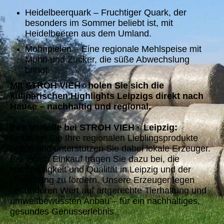
Heidelbeerquark – Fruchtiger Quark, der
besonders im Sommer beliebt ist, mit
Heidelbeeren aus dem Umland.
Mohnpielen – Eine regionale Mehlspeise mit
Mohn und Zucker, die süße Abwechslung
bringt.
Mit STROH VIEH
holen Sie sich die
®
kulinarischen Highlights Leipzigs direkt nach
Hause – nachhaltig und regional.
Ihre Vorteile bei STROH VIEH® Leipzig:
Bestellen Sie Ihre regionalen Lieblingsprodukte
online und unterstützen Sie dabei lokale Erzeuger.
Bei jedem Einkauf tragen Sie dazu bei, die
Nachhaltigkeit und Qualität in Leipzig und der
Umgebung zu fördern. Unsere Erzeuger legen
besonderen Wert auf artgerechte Tierhaltung und
umweltbewussten Anbau – für ein nachhaltiges,
gesundes Genusserlebnis.