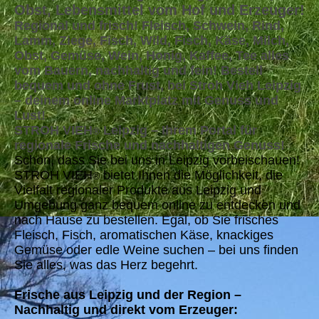
Obst, Lebensmittel vom Hof und Erzeuger!
Regional und frisch! Fleisch, Schwein, Rind,
Lamm, Ziege, Fisch, Wild, Fisch, Käse, Milch,
Obst, Gemüse, Wein, Honig, Kaffee, Tee alles
vom Bauern, nachhaltig und fein! Bestell
bequem und ohne Frust, bei Stroh Vieh Leipzig
– deinem online Marktplatz mit Genuss und
Lust!
STROH VIEH
Leipzig – Ihrem Portal für
®
regionale Frische und nachhaltigen Genuss!
Schön, dass Sie bei uns in Leipzig vorbeischauen!
STROH VIEH
bietet Ihnen die Möglichkeit, die
®
Vielfalt regionaler Produkte aus Leipzig und
Umgebung ganz bequem online zu entdecken und
nach Hause zu bestellen. Egal, ob Sie frisches
Fleisch, Fisch, aromatischen Käse, knackiges
Gemüse oder edle Weine suchen – bei uns finden
Sie alles, was das Herz begehrt.
Frische aus Leipzig und der Region –
Nachhaltig und direkt vom Erzeuger: