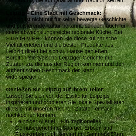
Umgebung, die auf Qualität und Tradition setzen.
Leipzig – Eine Stadt mit Geschmack:
Leipzig ist nicht nur für seine bewegte Geschichte
und pulsierende Kultur bekannt, sondern auch für
seine abwechslungsreiche regionale Küche. Bei
STROH VIEH® können Sie diese kulinarische
Vielfalt erleben und die besten Produkte aus
Leipzig direkt bei sich zu Hause genießen.
Bereiten Sie typische Leipziger Gerichte mit
Zutaten zu, die aus der Region kommen und den
authentischen Geschmack der Stadt
widerspiegeln.
Genießen Sie Leipzig auf Ihrem Teller:
Lassen Sie sich von der Esskultur Leipzigs
inspirieren und probieren Sie lokale Spezialitäten,
die Sie mit unseren frischen Zutaten einfach
nachkochen können:
Leipziger Allerlei – Ein traditionelles
Gemüsegericht mit Spargel, Erbsen und
Flusskrebsen, oft serviert mit Semmelklößen.