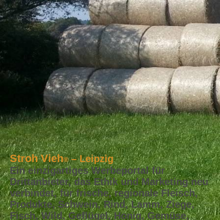
Stroh Vieh
– Leipzig
®
Ein einzigartiges Werbeportal für
Drittanbieter, das Ethik und Marketing neu
verbindet, für frische, regionale Fleisch,
Produkte, Schwein, Rind, Lamm, Ziege,
Fisch, Wild, Geflügel, Honig, Gemüse,