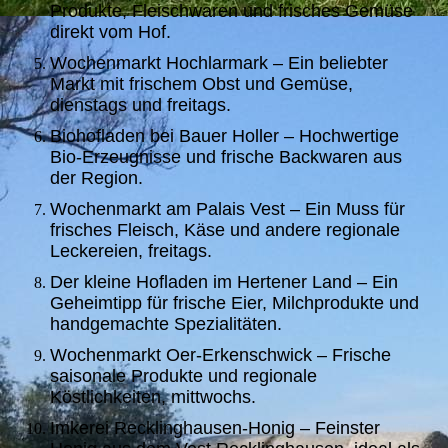
Produkte, Fleischwaren und frisches Gemüse
direkt vom Hof.
Wochenmarkt Hochlarmark – Ein beliebter
Markt mit frischem Obst und Gemüse,
dienstags und freitags.
Biohofladen bei Bauer Holler – Hochwertige
Bio-Erzeugnisse und frische Backwaren aus
der Region.
Wochenmarkt am Palais Vest – Ein Muss für
frisches Fleisch, Käse und andere regionale
Leckereien, freitags.
Der kleine Hofladen im Hertener Land – Ein
Geheimtipp für frische Eier, Milchprodukte und
handgemachte Spezialitäten.
Wochenmarkt Oer-Erkenschwick – Frische
saisonale Produkte und regionale
Köstlichkeiten, mittwochs.
Imkerei Recklinghausen-Honig – Feinster