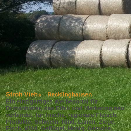
Stroh Vieh
– Recklinghausen
®
Ein einzigartiges Werbeportal für
Drittanbieter, das Ethik und Marketing neu
verbindet, für frische, regionale Fleisch,
Produkte, Schwein, Rind, Lamm, Ziege,
Fisch, Wild, Geflügel, Honig, Gemüse,