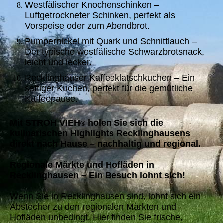
Westfälischer Knochenschinken –
Luftgetrockneter Schinken, perfekt als
Vorspeise oder zum Abendbrot.
Pumpernickel mit Quark und Schnittlauch –
Der typische westfälische Schwarzbrotsnack,
leicht und lecker.
Recklinghäuser Kaffeeklatschkuchen – Ein
saftiger Kuchen, perfekt für die gemütliche
Kaffeepause.
Mit STROH VIEH
holen Sie sich die
®
kulinarischen Highlights Recklinghausens
direkt nach Hause – nachhaltig und regional.
Regionale Märkte und Hofläden in
Recklinghausen – Ein Besuch lohnt sich!
Wenn Sie in Recklinghausen sind, lohnt sich ein
Abstecher zu den regionalen Märkten und
Hofläden unbedingt. Hier finden Sie frische,