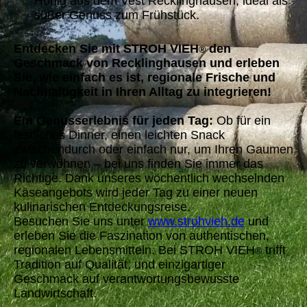
Honig aus dem Vest Recklinghausen, ideal als
süßer Genuss zum Frühstück.
Entdecken Sie mit STROH VIEH
den
®
Geschmack von Recklinghausen und erleben
Sie, wie einfach es ist, regionale Frische und
Nachhaltigkeit in Ihren Alltag zu integrieren!
Ein Genusserlebnis für jeden Tag:
Ob für ein
festliches Dinner, einen leichten Snack
zwischendurch oder einfach nur, um Ihren Gaumen
zu verwöhnen – bei uns finden Sie immer das
Richtige. Dank unseres wöchentlich wechselnden
Käseangebots wird jeder Tag zu einer neuen
kulinarischen Entdeckungsreise.
Besuchen Sie uns unter
www.strohvieh.de
und
erleben Sie die Faszination von authentischen,
regionalen Lebensmitteln. Bei STROH VIEH
trifft
®
Tradition auf Qualität, und einzigartiger
Geschmack auf verantwortungsbewusste
Landwirtschaft.