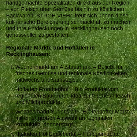
handgemachte Spezialitäten direkt aus der Region
– von Fleisch über Gemüse bis hin zu köstlichen
Backwaren. STROH VIEH
freut sich, Ihnen diese
®
kulinarische Bereicherung schmackhaft zu machen
und Ihre Entdeckungen in Recklinghausen noch
genussvoller zu gestalten!
Regionale Märkte und Hofläden in
Recklinghausen:
Wochenmarkt am Altstadtmarkt – Beliebt für
frisches Gemüse und regionale Köstlichkeiten,
mittwochs und samstags.
Hofladen Fröndtenhof – Bio-Produkte vom
regionalen Bauernhof, ideal für frisches Fleisch
und Milchprodukte.
Wochenmarkt Suderwich – Ein lebhafter Markt
mit einer großen Auswahl an regionalen
Produkten, donnerstags.
Hofladen Hof Emschertal – Handgemachte