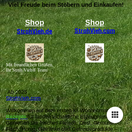
Viel Freude beim Stöbern und Einkaufen!
Shop
Shop
StrohVieh
.com
StrohVieh.de
Mit freundlichen Grüßen,
Ihr Stroh Vieh® Team
Ab 2025
StrohVieh.com
Willkommen auf dem ersten KI-Wochenmarkt mit
Rezepte
für landwirtschaftliche Erzeugnisse!
Genießen Sie frisches Fleisch, Obst, Gemüse,
Fisch, Honig, Getränke und Getreideprodukte –