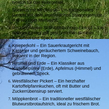
typisch für das Ruhrgebiet.
Stielmus mit Mettwurst – Ein traditionelles
Gericht mit dem aromatischen Stängelgemüse
und würziger Mettwurst.
Recklinghäuser Schnibbelbohnen-Eintopf – Ein
deftiger Eintopf mit geschnittenen Bohnen,
Kartoffeln und Speck.
Knieperkohl – Ein Sauerkrautgericht mit
Kasseler und geräuchertem Schweinebauch,
bekannt in der Region.
Himmel und Erde – Ein Klassiker aus
Kartoffelpüree (Erde), Apfelmus (Himmel) und
gebratenem Speck.
Westfälischer Pickert – Ein herzhafter
Kartoffelpfannkuchen, oft mit Butter und
Zuckerrübensirup serviert.
Möppkenbrot – Ein traditioneller westfälischer
Blutwurstbrotaufstrich, ideal zu frischem Brot.