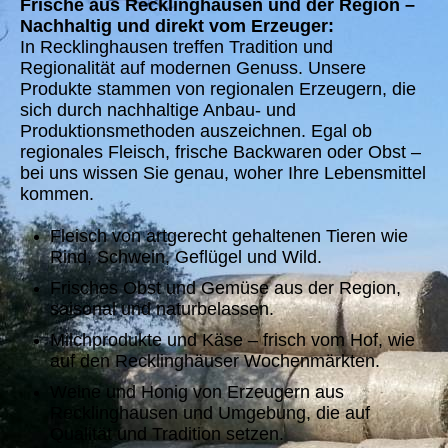
Frische aus Recklinghausen und der Region –
Nachhaltig und direkt vom Erzeuger:
In Recklinghausen treffen Tradition und
Regionalität auf modernen Genuss. Unsere
Produkte stammen von regionalen Erzeugern, die
sich durch nachhaltige Anbau- und
Produktionsmethoden auszeichnen. Egal ob
regionales Fleisch, frische Backwaren oder Obst –
bei uns wissen Sie genau, woher Ihre Lebensmittel
kommen.
Fleisch von artgerecht gehaltenen Tieren wie
Rind, Schwein, Geflügel und Wild.
Frisches Obst und Gemüse aus der Region,
saisonal und naturbelassen.
Milchprodukte und Käse – frisch vom Hof, wie
auf den Recklinghäuser Wochenmärkten.
Weine und Honig von Erzeugern aus
Recklinghausen und Umgebung, die auf
Qualität und Tradition setzen.