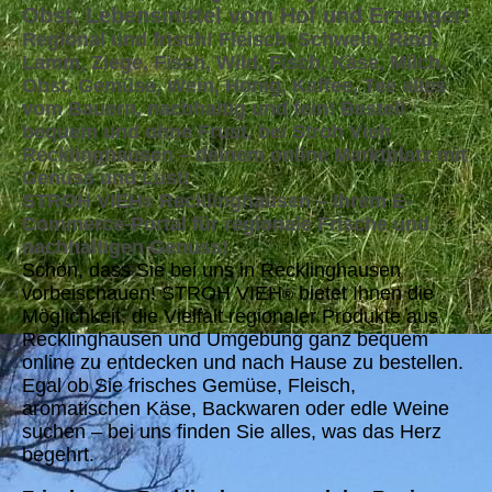
Obst, Lebensmittel vom Hof und Erzeuger!
Regional und frisch! Fleisch, Schwein, Rind,
Lamm, Ziege, Fisch, Wild, Fisch, Käse, Milch,
Obst, Gemüse, Wein, Honig, Kaffee, Tee alles
vom Bauern, nachhaltig und fein! Bestell
bequem und ohne Frust, bei Stroh Vieh
Recklinghausen – deinem online Marktplatz mit
Genuss und Lust!
STROH VIEH
Recklinghausen – Ihrem E-
®
Commerce-Portal für regionale Frische und
nachhaltigen Genuss!
Schön, dass Sie bei uns in Recklinghausen
vorbeischauen! STROH VIEH
bietet Ihnen die
®
Möglichkeit, die Vielfalt regionaler Produkte aus
Recklinghausen und Umgebung ganz bequem
online zu entdecken und nach Hause zu bestellen.
Egal ob Sie frisches Gemüse, Fleisch,
aromatischen Käse, Backwaren oder edle Weine
suchen – bei uns finden Sie alles, was das Herz
begehrt.