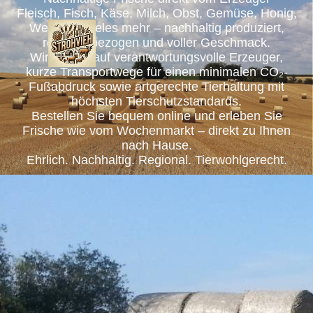
Fleisch, Fisch, Käse, Milch, Obst, Gemüse, Honig,
Wein und vieles mehr – nachhaltig produziert,
regional bezogen und voller Geschmack.
Wir setzen auf verantwortungsvolle Erzeuger,
kurze Transportwege für einen minimalen CO₂-
Fußabdruck sowie artgerechte Tierhaltung mit
höchsten Tierschutzstandards.
Bestellen Sie bequem online und erleben Sie
Frische wie vom Wochenmarkt – direkt zu Ihnen
nach Hause.
Ehrlich. Nachhaltig. Regional. Tierwohlgerecht.