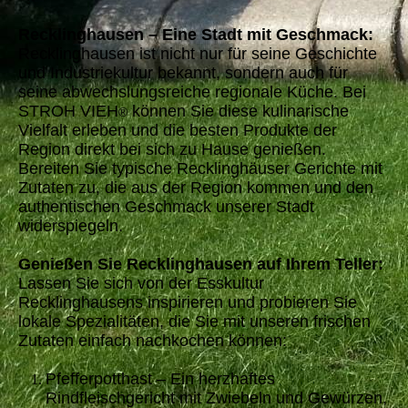
Recklinghausen – Eine Stadt mit Geschmack:
Recklinghausen ist nicht nur für seine Geschichte
und Industriekultur bekannt, sondern auch für
seine abwechslungsreiche regionale Küche. Bei
STROH VIEH
können Sie diese kulinarische
®
Vielfalt erleben und die besten Produkte der
Region direkt bei sich zu Hause genießen.
Bereiten Sie typische Recklinghäuser Gerichte mit
Zutaten zu, die aus der Region kommen und den
authentischen Geschmack unserer Stadt
widerspiegeln.
Genießen Sie Recklinghausen auf Ihrem Teller:
Lassen Sie sich von der Esskultur
Recklinghausens inspirieren und probieren Sie
lokale Spezialitäten, die Sie mit unseren frischen
Zutaten einfach nachkochen können:
Pfefferpotthast – Ein herzhaftes
Rindfleischgericht mit Zwiebeln und Gewürzen,