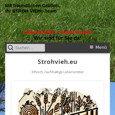
Mit freundlichen Grüßen,
Ihr STROH VIEH
-Team
®
Liebe Kundin - lieber Kunde
Wir sind für Sie da!