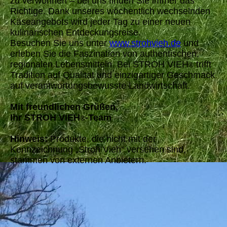
zu verwöhnen – bei uns finden Sie immer das
Richtige. Dank unseres wöchentlich wechselnden
Käseangebots wird jeder Tag zu einer neuen
kulinarischen Entdeckungsreise.
Besuchen Sie uns unter
www.strohvieh.de
und
erleben Sie die Faszination von authentischen,
regionalen Lebensmitteln. Bei STROH VIEH
trifft
®
Tradition auf Qualität und einzigartiger Geschmack
auf verantwortungsbewusste Landwirtschaft.
Mit freundlichen Grüßen,
Ihr STROH VIEH
-Team
®
Hinweis:
Produkte, die nicht mit der
Kennzeichnung „Stroh Vieh“ versehen sind,
stammen von externen Anbietern.