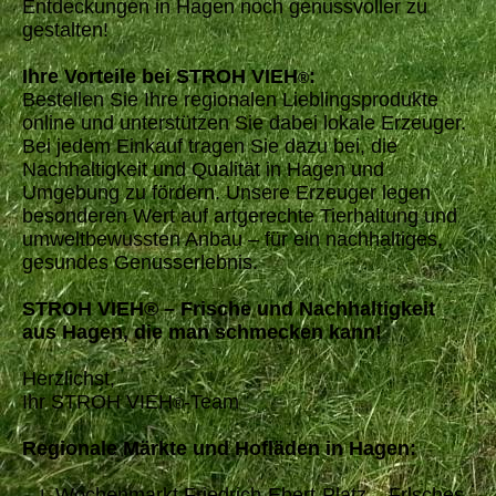
Entdeckungen in Hagen noch genussvoller zu
gestalten!
Ihre Vorteile bei STROH VIEH
:
®
Bestellen Sie Ihre regionalen Lieblingsprodukte
online und unterstützen Sie dabei lokale Erzeuger.
Bei jedem Einkauf tragen Sie dazu bei, die
Nachhaltigkeit und Qualität in Hagen und
Umgebung zu fördern. Unsere Erzeuger legen
besonderen Wert auf artgerechte Tierhaltung und
umweltbewussten Anbau – für ein nachhaltiges,
gesundes Genusserlebnis.
STROH VIEH® – Frische und Nachhaltigkeit
aus Hagen, die man schmecken kann!
Herzlichst,
Ihr STROH VIEH
-Team
®
Regionale Märkte und Hofläden in Hagen:
Wochenmarkt Friedrich-Ebert-Platz – Frisches