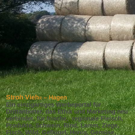
Stroh Vieh
– Hagen
®
Ein einzigartiges Werbeportal für
Drittanbieter, das Ethik und Marketing neu
verbindet, für frische, regionale Fleisch,
Produkte, Schwein, Rind, Lamm, Ziege,
Fisch, Wild, Geflügel, Honig, Gemüse,