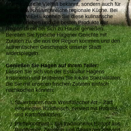
seine kulturelle Vielfalt bekannt, sondern auch für
seine abwechslungsreiche regionale Küche. Bei
STROH VIEH® können Sie diese kulinarische
Vielfalt erleben und die besten Produkte der
Region direkt bei sich zu Hause genießen.
Bereiten Sie typische Hagener Gerichte mit
Zutaten zu, die aus der Region kommen und den
authentischen Geschmack unserer Stadt
widerspiegeln.
Genießen Sie Hagen auf Ihrem Teller:
Lassen Sie sich von der Esskultur Hagens
inspirieren und probieren Sie lokale Spezialitäten,
die Sie mit unseren frischen Zutaten einfach
nachkochen können:
Sauerbraten nach Westfälischer Art – Zart
eingelegtes Rindfleisch, serviert mit Rotkohl
und Kartoffelklößen.
Pfefferpotthast – Ein traditioneller Eintopf aus
Rindfleisch, Zwiebeln und Gewürzen, serviert