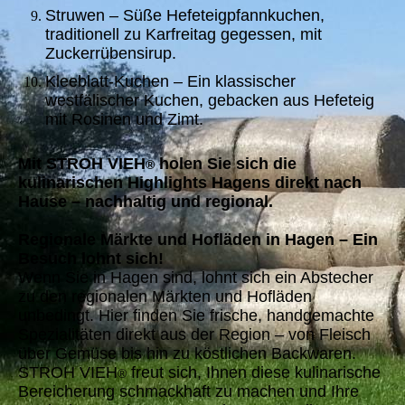
Struwen – Süße Hefeteigpfannkuchen,
traditionell zu Karfreitag gegessen, mit
Zuckerrübensirup.
Kleeblatt-Kuchen – Ein klassischer
westfälischer Kuchen, gebacken aus Hefeteig
mit Rosinen und Zimt.
Mit STROH VIEH
holen Sie sich die
®
kulinarischen Highlights Hagens direkt nach
Hause – nachhaltig und regional.
Regionale Märkte und Hofläden in Hagen – Ein
Besuch lohnt sich!
Wenn Sie in Hagen sind, lohnt sich ein Abstecher
zu den regionalen Märkten und Hofläden
unbedingt. Hier finden Sie frische, handgemachte
Spezialitäten direkt aus der Region – von Fleisch
über Gemüse bis hin zu köstlichen Backwaren.
STROH VIEH
freut sich, Ihnen diese kulinarische
®
Bereicherung schmackhaft zu machen und Ihre