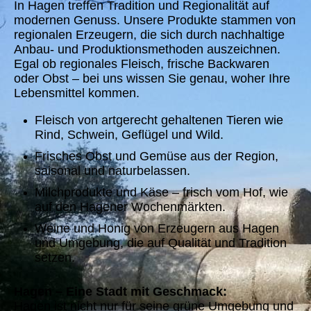
In Hagen treffen Tradition und Regionalität auf
modernen Genuss. Unsere Produkte stammen von
regionalen Erzeugern, die sich durch nachhaltige
Anbau- und Produktionsmethoden auszeichnen.
Egal ob regionales Fleisch, frische Backwaren
oder Obst – bei uns wissen Sie genau, woher Ihre
Lebensmittel kommen.
Fleisch von artgerecht gehaltenen Tieren wie
Rind, Schwein, Geflügel und Wild.
Frisches Obst und Gemüse aus der Region,
saisonal und naturbelassen.
Milchprodukte und Käse – frisch vom Hof, wie
auf den Hagener Wochenmärkten.
Weine und Honig von Erzeugern aus Hagen
und Umgebung, die auf Qualität und Tradition
setzen.
Hagen – Eine Stadt mit Geschmack:
Hagen ist nicht nur für seine grüne Umgebung und