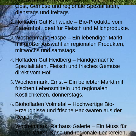
Obst, Gemüse und regionale Spezialitäten,
dienstags und freitags.
Hofladen Gut Kuhweide – Bio-Produkte vom
Bauernhof, ideal für Fleisch und Milchprodukte.
Wochenmarkt Haspe – Ein lebendiger Markt
mit großer Auswahl an regionalen Produkten,
mittwochs und samstags.
Hofladen Gut Heidberg – Handgemachte
Spezialitäten, Fleisch und frisches Gemüse
direkt vom Hof.
Wochenmarkt Emst – Ein beliebter Markt mit
frischen Lebensmitteln und regionalen
Köstlichkeiten, donnerstags.
Biohofladen Volmetal – Hochwertige Bio-
Erzeugnisse und frische Backwaren aus der
Region.
Wochenmarkt Rathaus-Galerie – Ein Muss für
frische Wurst, Käse und regionale Leckereien,