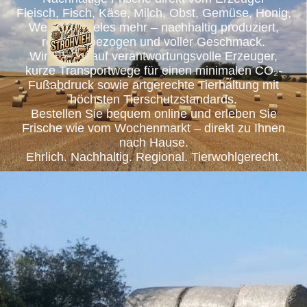
Fleisch, Fisch, Käse, Milch, Obst, Gemüse, Honig,
Wein und vieles mehr – nachhaltig produziert,
regional bezogen und voller Geschmack.
Wir setzen auf verantwortungsvolle Erzeuger,
kurze Transportwege für einen minimalen CO₂-
Fußabdruck sowie artgerechte Tierhaltung mit
höchsten Tierschutzstandards.
Bestellen Sie bequem online und erleben Sie
Frische wie vom Wochenmarkt – direkt zu Ihnen
nach Hause.
Ehrlich. Nachhaltig. Regional. Tierwohlgerecht.