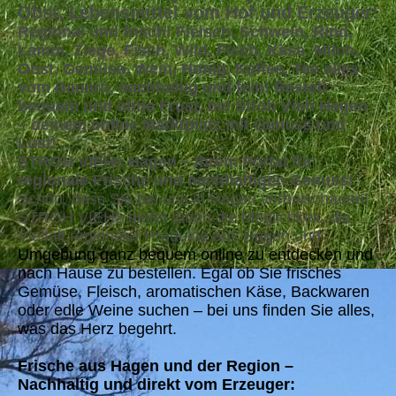
Obst, Lebensmittel vom Hof und Erzeuger!
Regional und frisch! Fleisch, Schwein, Rind,
Lamm, Ziege, Fisch, Wild, Fisch, Käse, Milch,
Obst, Gemüse, Wein, Honig, Kaffee, Tee alles
vom Bauern, nachhaltig und fein! Bestell
bequem und ohne Frust, bei Stroh Vieh Hagen
– deinem online Marktplatz mit Genuss und
Lust!
STROH VIEH
Hagen – Ihrem Portal für
®
regionale Frische und nachhaltigen Genuss!
Schön, dass Sie bei uns in Hagen vorbeischauen!
STROH VIEH
bietet Ihnen die Möglichkeit, die
®
Vielfalt regionaler Produkte aus Hagen und
Umgebung ganz bequem online zu entdecken und
nach Hause zu bestellen. Egal ob Sie frisches
Gemüse, Fleisch, aromatischen Käse, Backwaren
oder edle Weine suchen – bei uns finden Sie alles,
was das Herz begehrt.
Frische aus Hagen und der Region –
Nachhaltig und direkt vom Erzeuger: