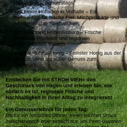
montags und donnerstags.
Der kleine Hofladen in Vorhalle – Ein
Geheimtipp für frische Eier, Milchprodukte und
handgemachte Spezialitäten.
Wochenmarkt Hohenlimburg – Frische
saisonale Produkte und regionale
Köstlichkeiten, freitags.
Imkerei Ruhrtal-Honig – Feinster Honig aus der
Region, ideal als süßer Genuss zum
Frühstück.
Entdecken Sie mit STROH VIEH
den
®
Geschmack von Hagen und erleben Sie, wie
einfach es ist, regionale Frische und
Nachhaltigkeit in Ihren Alltag zu integrieren!
Ein Genusserlebnis für jeden Tag:
Ob für ein festliches Dinner, einen leichten Snack
zwischendurch oder einfach nur, um Ihren Gaumen