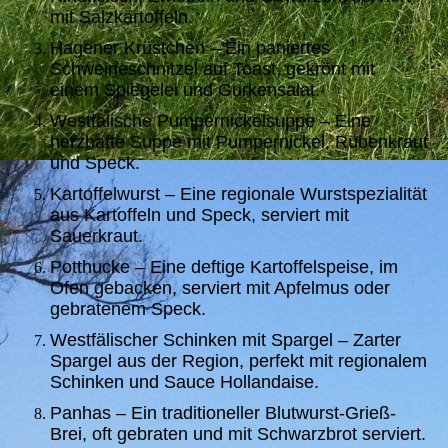
mit Salzkartoffeln.
Hagener Krüstchen – Ein paniertes
Schweineschnitzel auf Toast, gekrönt mit
einem Spiegelei und Gurkensalat.
Westfälische Pumpernickelsuppe – Eine
herzhafte Suppe mit Pumpernickel, Rübenkraut
und Speck.
Kartoffelwurst – Eine regionale Wurstspezialität
aus Kartoffeln und Speck, serviert mit
Sauerkraut.
Potthucke – Eine deftige Kartoffelspeise, im
Ofen gebacken, serviert mit Apfelmus oder
gebratenem Speck.
Westfälischer Schinken mit Spargel – Zarter
Spargel aus der Region, perfekt mit regionalem
Schinken und Sauce Hollandaise.
Panhas – Ein traditioneller Blutwurst-Grieß-
Brei, oft gebraten und mit Schwarzbrot serviert.