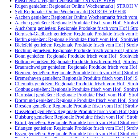
Fleischersatz Vegane Lebensmittel / STROH VIEH
Rügen genießen: Regionaler Online Wochenmarkt | STROH 
Sylt Regionaler Online Wochenmarkt | STROH VIEH ®
Aachen genießen: Regionaler Online Wochenmarkt frisch v
Aachen genießen: Regionale Produkte frisch vom Hof | Strohv
Auchsburg genießen: Regionale Produkte frisch vom Hof | Str
Bergisch-Gladbach genießen: Regionale Produkte frisch vom H
Berlin genießen: Regionale Produkte frisch vom Hof | Strohvie
Bielefeld genießen: Regionale Produkte frisch vom Hof | Stroh
Bochum genießen: Regionale Produkte frisch vom Hof | Strohv
Bonn genießen: Regionale Produkte frisch vom Hof | Strohvie
Bottrop genießen: Regionale Produkte frisch vom Hof | Strohv
Braunschweiger genießen: Regionale Produkte frisch vom Hof 
Bremen genießen: Regionale Produkte frisch vom Hof | Strohv
Bremerhaven genießen: Regionale Produkte frisch vom Hof | S
Chemnitz genießen: Regionale Produkte frisch vom Hof | Stro
Cottbus genießen: Regionale Produkte frisch vom Hof | Strohv
Darmstadt genießen: Regionale Produkte frisch vom Hof | Stro
Dortmund genießen: Regionale Produkte frisch vom Hof | Stro
Dresden genießen: Regionale Produkte frisch vom Hof | Strohv
Düsseldorf genießen: Regionale Produkte frisch vom Hof | Str
Duisburg genießen: Regionale Produkte frisch vom Hof | Stroh
Erfurt genießen: Regionale Produkte frisch vom Hof | Strohvie
Erlangen genießen: Regionale Produkte frisch vom Hof | Stroh
Essen genießen: Regionale Produkte frisch vom Hof | Strohvie