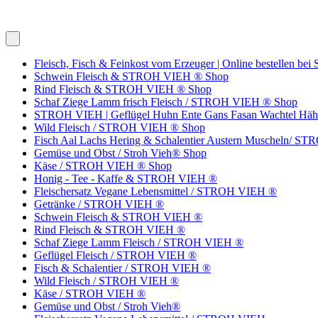
Fleisch, Fisch & Feinkost vom Erzeuger | Online bestellen bei
Schwein Fleisch & STROH VIEH ® Shop
Rind Fleisch & STROH VIEH ® Shop
Schaf Ziege Lamm frisch Fleisch / STROH VIEH ® Shop
STROH VIEH | Geflügel Huhn Ente Gans Fasan Wachtel Hähnche
Wild Fleisch / STROH VIEH ® Shop
Fisch Aal Lachs Hering & Schalentier Austern Muscheln/ 
Gemüse und Obst / Stroh Vieh® Shop
Käse / STROH VIEH ® Shop
Honig - Tee - Kaffe & STROH VIEH ®
Fleischersatz Vegane Lebensmittel / STROH VIEH ®
Getränke / STROH VIEH ®
Schwein Fleisch & STROH VIEH ®
Rind Fleisch & STROH VIEH ®
Schaf Ziege Lamm Fleisch / STROH VIEH ®
Geflügel Fleisch / STROH VIEH ®
Fisch & Schalentier / STROH VIEH ®
Wild Fleisch / STROH VIEH ®
Käse / STROH VIEH ®
Gemüse und Obst / Stroh Vieh®