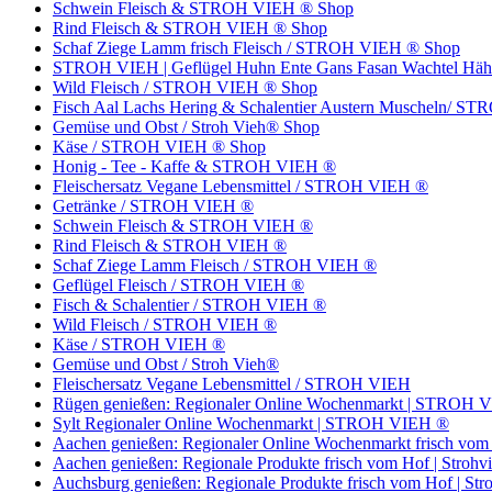
Schwein Fleisch & STROH VIEH ® Shop
Rind Fleisch & STROH VIEH ® Shop
Schaf Ziege Lamm frisch Fleisch / STROH VIEH ® Shop
STROH VIEH | Geflügel Huhn Ente Gans Fasan Wachtel Hähnche
Wild Fleisch / STROH VIEH ® Shop
Fisch Aal Lachs Hering & Schalentier Austern Muscheln/ 
Gemüse und Obst / Stroh Vieh® Shop
Käse / STROH VIEH ® Shop
Honig - Tee - Kaffe & STROH VIEH ®
Fleischersatz Vegane Lebensmittel / STROH VIEH ®
Getränke / STROH VIEH ®
Schwein Fleisch & STROH VIEH ®
Rind Fleisch & STROH VIEH ®
Schaf Ziege Lamm Fleisch / STROH VIEH ®
Geflügel Fleisch / STROH VIEH ®
Fisch & Schalentier / STROH VIEH ®
Wild Fleisch / STROH VIEH ®
Käse / STROH VIEH ®
Gemüse und Obst / Stroh Vieh®
Fleischersatz Vegane Lebensmittel / STROH VIEH
Rügen genießen: Regionaler Online Wochenmarkt | STROH 
Sylt Regionaler Online Wochenmarkt | STROH VIEH ®
Aachen genießen: Regionaler Online Wochenmarkt frisch v
Aachen genießen: Regionale Produkte frisch vom Hof | Strohv
Auchsburg genießen: Regionale Produkte frisch vom Hof | Str