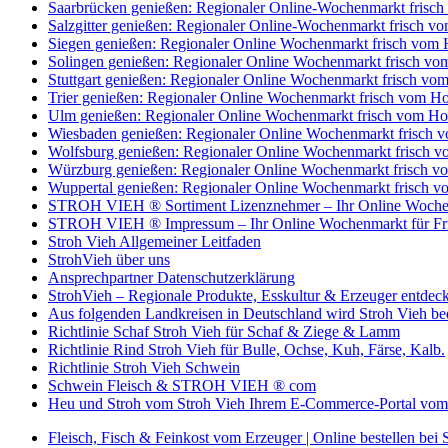
Saarbrücken genießen: Regionaler Online-Wochenmarkt fri
Salzgitter genießen: Regionaler Online-Wochenmarkt frisch
Siegen genießen: Regionaler Online Wochenmarkt frisch v
Solingen genießen: Regionaler Online Wochenmarkt frisch 
Stuttgart genießen: Regionaler Online Wochenmarkt frisch 
Trier genießen: Regionaler Online Wochenmarkt frisch vom
Ulm genießen: Regionaler Online Wochenmarkt frisch vom 
Wiesbaden genießen: Regionaler Online Wochenmarkt frisc
Wolfsburg genießen: Regionaler Online Wochenmarkt frisc
Würzburg genießen: Regionaler Online Wochenmarkt frisch
Wuppertal genießen: Regionaler Online Wochenmarkt frisc
STROH VIEH ® Sortiment Lizenznehmer – Ihr Online Wochenma
STROH VIEH ® Impressum – Ihr Online Wochenmarkt für Frisc
Stroh Vieh Allgemeiner Leitfaden
StrohVieh über uns
Ansprechpartner Datenschutzerklärung
StrohVieh – Regionale Produkte, Esskultur & Erzeuger entdec
Aus folgenden Landkreisen in Deutschland wird Stroh Vieh bed
Richtlinie Schaf Stroh Vieh für Schaf & Ziege & Lamm
Richtlinie Rind Stroh Vieh für Bulle, Ochse, Kuh, Färse, Kalb.
Richtlinie Stroh Vieh Schwein
Schwein Fleisch & STROH VIEH ® com
Heu und Stroh vom Stroh Vieh Ihrem E-Commerce-Portal vom 
Fleisch, Fisch & Feinkost vom Erzeuger | Online bestellen bei