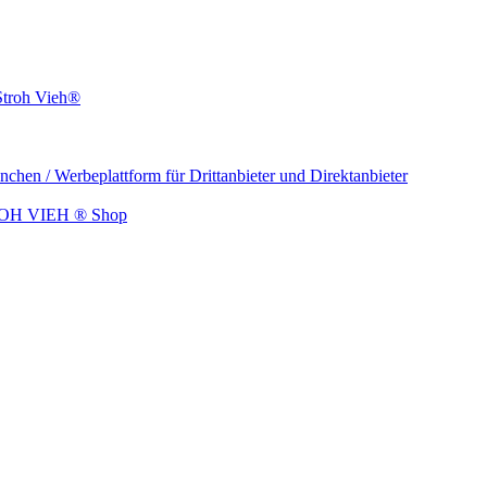
 Stroh Vieh®
n / Werbeplattform für Drittanbieter und Direktanbieter
STROH VIEH ® Shop