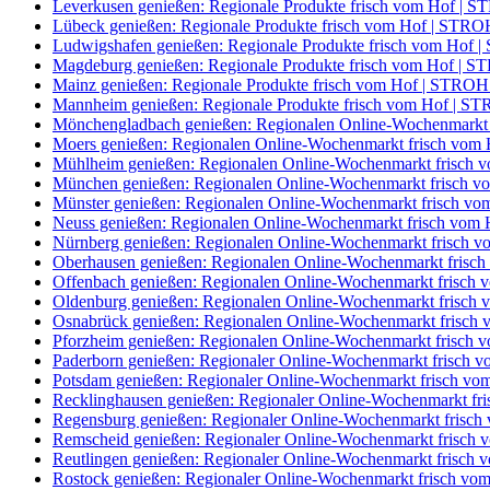
Leverkusen genießen: Regionale Produkte frisch vom Hof |
Lübeck genießen: Regionale Produkte frisch vom Hof | ST
Ludwigshafen genießen: Regionale Produkte frisch vom Ho
Magdeburg genießen: Regionale Produkte frisch vom Hof |
Mainz genießen: Regionale Produkte frisch vom Hof | STR
Mannheim genießen: Regionale Produkte frisch vom Hof | 
Mönchengladbach genießen: Regionalen Online-Wochenmark
Moers genießen: Regionalen Online-Wochenmarkt frisch vo
Mühlheim genießen: Regionalen Online-Wochenmarkt frisc
München genießen: Regionalen Online-Wochenmarkt frisch
Münster genießen: Regionalen Online-Wochenmarkt frisch 
Neuss genießen: Regionalen Online-Wochenmarkt frisch vo
Nürnberg genießen: Regionalen Online-Wochenmarkt frisch
Oberhausen genießen: Regionalen Online-Wochenmarkt fris
Offenbach genießen: Regionalen Online-Wochenmarkt frisc
Oldenburg genießen: Regionalen Online-Wochenmarkt frisc
Osnabrück genießen: Regionalen Online-Wochenmarkt frisc
Pforzheim genießen: Regionalen Online-Wochenmarkt frisc
Paderborn genießen: Regionaler Online-Wochenmarkt frisc
Potsdam genießen: Regionaler Online-Wochenmarkt frisch 
Recklinghausen genießen: Regionaler Online-Wochenmarkt 
Regensburg genießen: Regionaler Online-Wochenmarkt fris
Remscheid genießen: Regionaler Online-Wochenmarkt frisc
Reutlingen genießen: Regionaler Online-Wochenmarkt frisc
Rostock genießen: Regionaler Online-Wochenmarkt frisch 