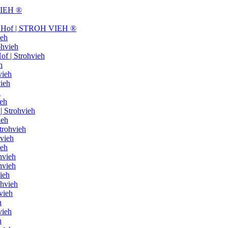
VIEH ®
om Hof | STROH VIEH ®
ieh
ohvieh
of | Strohvieh
h
vieh
ieh
h
ieh
| Strohvieh
ieh
trohvieh
hvieh
ieh
hvieh
hvieh
ieh
ohvieh
vieh
h
vieh
h