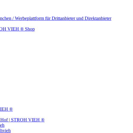
n / Werbeplattform für Drittanbieter und Direktanbieter
STROH VIEH ® Shop
VIEH ®
om Hof | STROH VIEH ®
ieh
ohvieh