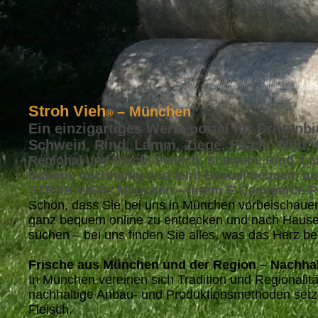
Stroh Vieh
– München
®
Ein einzigartiges Werbeportal für Drittanbi
Schwein, Rind, Lamm, Ziege, Fisch, Wild,
Regional und frisch! Fleisch, Schwein, Rind, La
Bauern, nachhaltig und fein! Bestell bequem u
STROH VIEH
München – Ihrem E-Commerce-Port
®
Schön, dass Sie bei uns in München vorbeischa
ganz bequem online zu entdecken und nach Hause z
suchen – bei uns finden Sie alles, was das Herz be
Frische aus München und der Region – Nachhal
In München vereinen sich Tradition und Regionali
nachhaltige Anbau- und Produktionsmethoden setz
Fleisch.