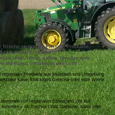
r frische,regionale Fleisch, Produkte,
vom Hof und Erzeuger!
emüse, Wein, Honig, Kaffee, Tee alles vom
ne Marktplatz mit Genuss und Lust!
!
lfalt regionaler Produkte aus München und Umgebung
omatischen Käse, knackiges Gemüse oder edle Weine
 stammen von regionalen Erzeugern, die auf
el kommen – ob frisches Obst, Gemüse, Käse oder