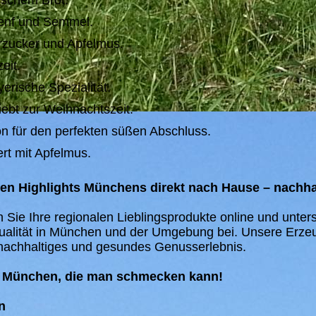
rischem Brot.
Senf und Semmel.
rzucker und Apfelmus.
eit.
erische Spezialität.
iebt zur Weihnachtszeit.
ion für den perfekten süßen Abschluss.
ert mit Apfelmus.
hen Highlights Münchens direkt nach Hause – nachhal
Sie Ihre regionalen Lieblingsprodukte online und unters
Qualität in München und der Umgebung bei. Unsere Erze
 nachhaltiges und gesundes Genusserlebnis.
us München, die man schmecken kann!
n