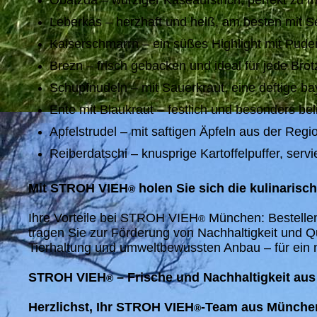
Obatzda – würziger Käseaufstrich, perfekt zu f
Leberkäs – herzhaft und heiß, am besten mit 
Kaiserschmarrn – ein süßes Highlight mit Pude
Brezn – frisch gebacken und ideal für jede Brotz
Schupfnudeln – mit Sauerkraut, eine deftige bay
Ente mit Blaukraut – festlich und besonders bel
Apfelstrudel – mit saftigen Äpfeln aus der Reg
Reiberdatschi – knusprige Kartoffelpuffer, servi
Mit STROH VIEH
holen Sie sich die kulinarisc
®
Ihre Vorteile bei STROH VIEH
München: Bestellen 
®
tragen Sie zur Förderung von Nachhaltigkeit und 
Tierhaltung und umweltbewussten Anbau – für ein
STROH VIEH
– Frische und Nachhaltigkeit a
®
Herzlichst, Ihr STROH VIEH
-Team aus Münche
®