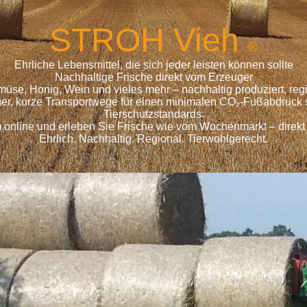
S
TROH
Vieh
®
Ehrliche Lebensmittel, die sich jeder leisten können sollte
Nachhaltige Frische direkt vom Erzeuger
emüse, Honig, Wein und vieles mehr – nachhaltig produziert, r
ger, kurze Transportwege für einen minimalen CO₂-Fußabdruck s
Tierschutzstandards.
 online und erleben Sie Frische wie vom Wochenmarkt – direkt
Ehrlich. Nachhaltig. Regional. Tierwohlgerecht.