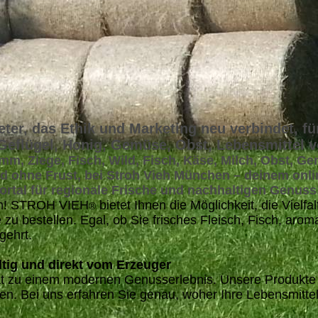
eter, das Ethik und Marketing neu verbindet, fü
 Geflügel, Honig, Gemüse, Obst, Lebensmittel 
mm, Ziege, Fisch, Wild, Fisch, Käse, Milch, Obst, G
nd ohne Frust, bei Stroh Vieh München – deinem onli
al für regionale Frische und nachhaltigen Genuss
uen! STROH VIEH
bietet Ihnen die Möglichkeit, die Vie
®
u bestellen. Egal, ob Sie frisches Fleisch, Fisch, ar
gehrt.
tig und direkt vom Erzeuger
tät zu einem modernen Genusserlebnis. Unsere Produkte
en. Bei uns erfahren Sie genau, woher Ihre Lebensmitt