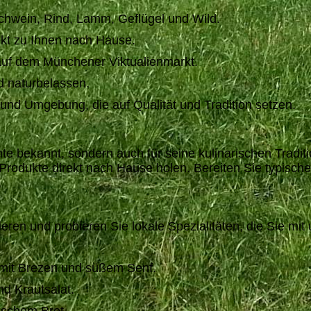
Schwein, Rind, Lamm, Geflügel und Wild.
ekt zu Ihnen nach Hause.
auf dem Münchener Viktualienmarkt.
d naturbelassen.
d Umgebung, die auf Qualität und Tradition setzen.
chte bekannt, sondern auch für seine kulinarischen Tra
 Produkte direkt nach Hause holen. Bereiten Sie typisch
.
eren und probieren Sie lokale Spezialitäten, die Sie mi
 mit Brezen und süßem Senf.
nd Krautsalat.