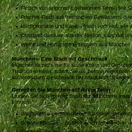
Fleisch von artgerecht gehaltenen Tieren wie 
Frischer Fisch aus heimischen Gewässern, dir
Milchprodukte und Käse – frisch vom Hof, wie 
Obst und Gemüse aus der Region, saisonal un
Weine und Honig von Erzeugern aus München un
München – Eine Stadt mit Geschmack
München ist nicht nur für seine Kultur und Geschi
Tradition erleben, indem Sie die besten regionalen
authentischen Geschmack der Stadt widerspiegeln
Genießen Sie München auf Ihrem Teller
Lassen Sie sich von der Esskultur Münchens inspiri
können:
Weißwurst – ein Münchener Klassiker, serviert
Schweinsbraten – zartes Fleisch mit Knödeln u