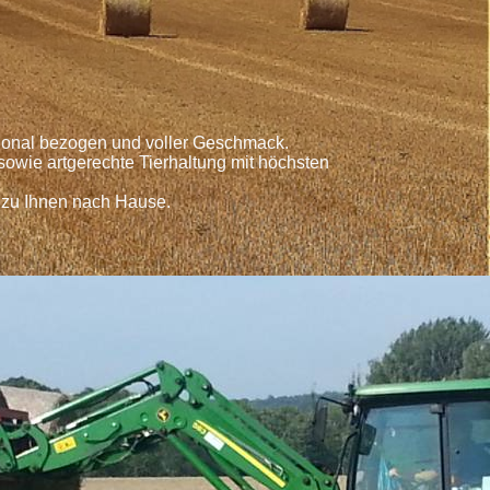
egional bezogen und voller Geschmack.
owie artgerechte Tierhaltung mit höchsten
 zu Ihnen nach Hause.