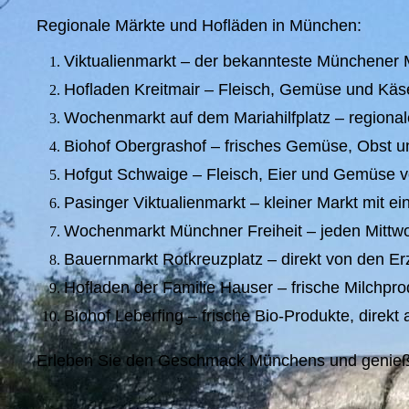
Regionale Märkte und Hofläden in München:
Viktualienmarkt – der bekannteste Münchener Ma
Hofladen Kreitmair – Fleisch, Gemüse und Käs
Wochenmarkt auf dem Mariahilfplatz – regiona
Biohof Obergrashof – frisches Gemüse, Obst und
Hofgut Schwaige – Fleisch, Eier und Gemüse 
Pasinger Viktualienmarkt – kleiner Markt mit 
Wochenmarkt Münchner Freiheit – jeden Mittwoc
Bauernmarkt Rotkreuzplatz – direkt von den Er
Hofladen der Familie Hauser – frische Milchp
Biohof Leberfing – frische Bio-Produkte, direkt
Erleben Sie den Geschmack Münchens und genieß