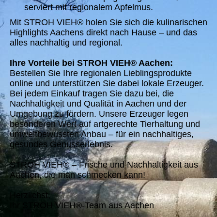
serviert mit regionalem Apfelmus.
Mit STROH VIEH® holen Sie sich die kulinarischen
Highlights Aachens direkt nach Hause – und das
alles nachhaltig und regional.
Ihre Vorteile bei STROH VIEH® Aachen:
Bestellen Sie Ihre regionalen Lieblingsprodukte
online und unterstützen Sie dabei lokale Erzeuger.
Bei jedem Einkauf tragen Sie dazu bei, die
Nachhaltigkeit und Qualität in Aachen und der
Umgebung zu fördern. Unsere Erzeuger legen
besonderen Wert auf artgerechte Tierhaltung und
umweltbewussten Anbau – für ein nachhaltiges,
gesundes Genusserlebnis.
STROH VIEH® – Frische und Nachhaltigkeit aus
Aachen, die man schmecken kann!
Herzlichst,
Ihr STROH VIEH®-Team aus Aachen