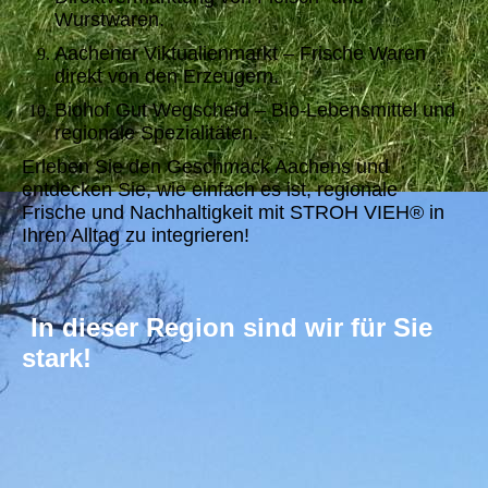
Wurstwaren.
Aachener Viktualienmarkt – Frische Waren
direkt von den Erzeugern.
Biohof Gut Wegscheid – Bio-Lebensmittel und
regionale Spezialitäten.
Erleben Sie den Geschmack Aachens und
entdecken Sie, wie einfach es ist, regionale
Frische und Nachhaltigkeit mit STROH VIEH® in
Ihren Alltag zu integrieren!
In dieser Region sind wir für Sie
stark!