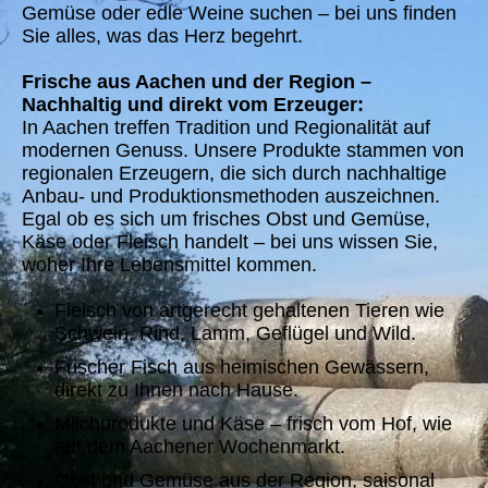
Gemüse oder edle Weine suchen – bei uns finden
Sie alles, was das Herz begehrt.
Frische aus Aachen und der Region –
Nachhaltig und direkt vom Erzeuger:
In Aachen treffen Tradition und Regionalität auf
modernen Genuss. Unsere Produkte stammen von
regionalen Erzeugern, die sich durch nachhaltige
Anbau- und Produktionsmethoden auszeichnen.
Egal ob es sich um frisches Obst und Gemüse,
Käse oder Fleisch handelt – bei uns wissen Sie,
woher Ihre Lebensmittel kommen.
Fleisch von artgerecht gehaltenen Tieren wie
Schwein, Rind, Lamm, Geflügel und Wild.
Frischer Fisch aus heimischen Gewässern,
direkt zu Ihnen nach Hause.
Milchprodukte und Käse – frisch vom Hof, wie
auf dem Aachener Wochenmarkt.
Obst und Gemüse aus der Region, saisonal