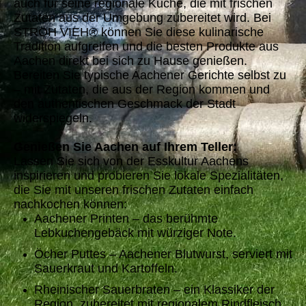
auch für seine regionale Küche, die mit frischen
Zutaten aus der Umgebung zubereitet wird. Bei
STROH VIEH® können Sie diese kulinarische
Tradition aufgreifen und die besten Produkte aus
Aachen direkt bei sich zu Hause genießen.
Bereiten Sie typische Aachener Gerichte selbst zu
– mit Zutaten, die aus der Region kommen und
den authentischen Geschmack der Stadt
widerspiegeln.
Genießen Sie Aachen auf Ihrem Teller:
Lassen Sie sich von der Esskultur Aachens
inspirieren und probieren Sie lokale Spezialitäten,
die Sie mit unseren frischen Zutaten einfach
nachkochen können:
Aachener Printen – das berühmte
Lebkuchengebäck mit würziger Note.
Öcher Puttes – Aachener Blutwurst, serviert mit
Sauerkraut und Kartoffeln.
Rheinischer Sauerbraten – ein Klassiker der
Region, zubereitet mit regionalem Rindfleisch