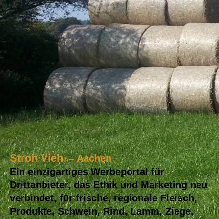
Stroh
Vieh
– Aachen
®
Ein einzigartiges Werbeportal für
Drittanbieter, das Ethik und Marketing neu
verbindet, für frische, regionale Fleisch,
Produkte, Schwein, Rind, Lamm, Ziege,