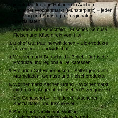
Regionale Märkte und Hofläden in Aachen:
Aachener Wochenmarkt (Münsterplatz) – jeden
Dienstag und Samstag mit regionalen
Spezialitäten.
Hofladen Gut Hebscheid – Frisches Gemüse,
Fleisch und Käse direkt vom Hof.
Biohof Gut Paulinenwäldchen – Bio-Produkte
aus eigener Landwirtschaft.
Wochenmarkt Burtscheid – Beliebt für frische
Produkte und regionale Delikatessen.
Hofladen Gut Hohenbusch – Selbstgemachte
Marmeladen, Gemüse und Fleischprodukte.
Wochenmarkt Aachen-Brand – Wochenmarkt
mit breitem Angebot an frischen Erzeugnissen.
Der Genusshof – Hofladen für Aachener
Spezialitäten und frische Eier.
Bauernhof Familie von Wülfing –
Direktvermarktung von Fleisch- und