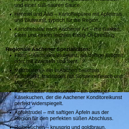
und einer süß-sauren Sauce.
Himmel und Ääd – Kartoffelpüree mit Apfelmus
und Blutwurst, typisch für die Region.
Kartoffelsalat nach Aachener Art – mit Gurken,
Eiern und einem leichten Essig-Öl-Dressing.
Regionale Aachener Spezialitäten:
Flönz – Aachener Blutwurst, als deftige Brotzeit
oder mit Zwiebeln und Senf.
Mutzbraten – ein in Aachen beliebtes
Grillgericht, traditionell mit Schweinefleisch und
Majoran.
Kaiserstädter Käsekuchen – ein cremiger
Käsekuchen, der die Aachener Konditoreikunst
perfekt widerspiegelt.
Apfelstrudel – mit saftigen Äpfeln aus der
Region für den perfekten süßen Abschluss.
Reibekuchen – knusprig und goldbraun,