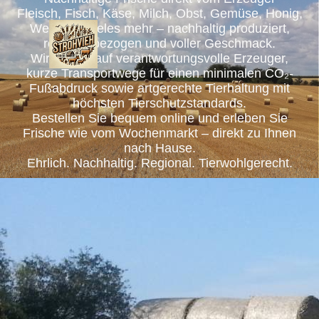
Fleisch, Fisch, Käse, Milch, Obst, Gemüse, Honig,
Wein und vieles mehr – nachhaltig produziert,
regional bezogen und voller Geschmack.
Wir setzen auf verantwortungsvolle Erzeuger,
kurze Transportwege für einen minimalen CO₂-
Fußabdruck sowie artgerechte Tierhaltung mit
höchsten Tierschutzstandards.
Bestellen Sie bequem online und erleben Sie
Frische wie vom Wochenmarkt – direkt zu Ihnen
nach Hause.
Ehrlich. Nachhaltig. Regional. Tierwohlgerecht.