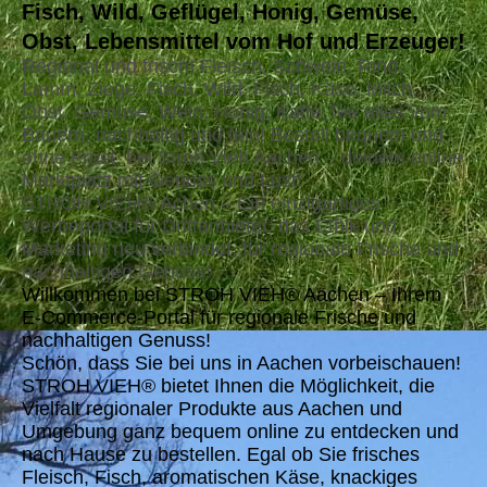
Fisch, Wild, Geflügel, Honig, Gemüse,
Obst, Lebensmittel vom Hof und Erzeuger!
Regional und frisch! Fleisch, Schwein, Rind,
Lamm, Ziege, Fisch, Wild, Fisch, Käse, Milch,
Obst, Gemüse, Wein, Honig, Kaffe,Tee alles vom
Bauern, nachhaltig und fein! Bestell bequem und
ohne Frust, bei Stroh Vieh Aachen – deinem online
Marktplatz mit Genuss und Lust!
STROH VIEH® Achen – Ein einzigartiges
Werbeportal für Drittanbieter, das Ethik und
Marketing neu verbindet, für regionale Frische und
nachhaltigen Genuss!
Willkommen bei STROH VIEH® Aachen – Ihrem
E-Commerce-Portal für regionale Frische und
nachhaltigen Genuss!
Schön, dass Sie bei uns in Aachen vorbeischauen!
STROH VIEH® bietet Ihnen die Möglichkeit, die
Vielfalt regionaler Produkte aus Aachen und
Umgebung ganz bequem online zu entdecken und
nach Hause zu bestellen. Egal ob Sie frisches
Fleisch, Fisch, aromatischen Käse, knackiges