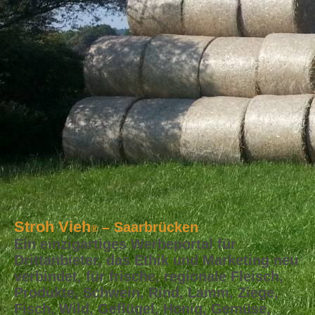
Stroh Vieh
– Saarbrücken
®
Ein einzigartiges Werbeportal für
Drittanbieter, das Ethik und Marketing neu
verbindet, für frische, regionale Fleisch,
Produkte, Schwein, Rind, Lamm, Ziege,
Fisch, Wild, Geflügel, Honig, Gemüse,