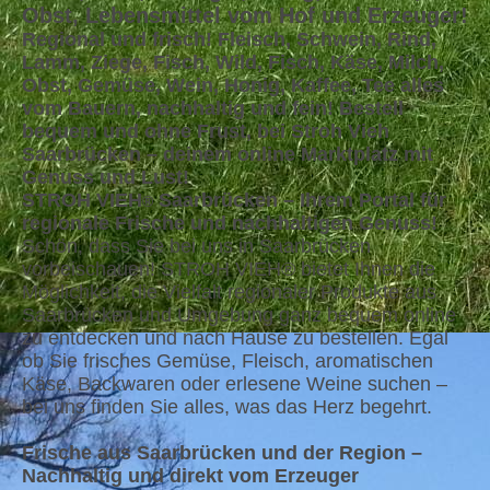
Obst, Lebensmittel vom Hof und Erzeuger!
Regional und frisch! Fleisch, Schwein, Rind,
Lamm, Ziege, Fisch, Wild, Fisch, Käse, Milch,
Obst, Gemüse, Wein, Honig, Kaffee, Tee alles
vom Bauern, nachhaltig und fein! Bestell
bequem und ohne Frust, bei Stroh Vieh
Saarbrücken – deinem online Marktplatz mit
Genuss und Lust!
STROH VIEH
Saarbrücken – Ihrem Portal für
®
regionale Frische und nachhaltigen Genuss!
Schön, dass Sie bei uns in Saarbrücken
vorbeischauen! STROH VIEH® bietet Ihnen die
Möglichkeit, die Vielfalt regionaler Produkte aus
Saarbrücken und Umgebung ganz bequem online
zu entdecken und nach Hause zu bestellen. Egal
ob Sie frisches Gemüse, Fleisch, aromatischen
Käse, Backwaren oder erlesene Weine suchen –
bei uns finden Sie alles, was das Herz begehrt.
Frische aus Saarbrücken und der Region –
Nachhaltig und direkt vom Erzeuger