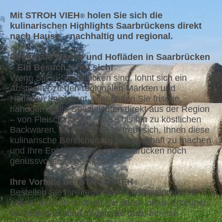
Mit STROH VIEH
holen Sie sich die
®
kulinarischen Highlights Saarbrückens direkt
nach Hause – nachhaltig und regional.
Regionale Märkte und Hofläden in Saarbrücken
– Ein Besuch lohnt sich!
Wenn Sie in Saarbrücken sind, lohnt sich ein
Abstecher zu den regionalen Märkten und
Hofläden unbedingt. Hier finden Sie frische,
handgemachte Spezialitäten direkt aus der Region
– von Fleisch über Gemüse bis hin zu köstlichen
Backwaren. STROH VIEH® freut sich, Ihnen diese
kulinarische Bereicherung schmackhaft zu machen
und Ihre Entdeckungen in Saarbrücken noch
genussvoller zu gestalten!
Ihre Vorteile bei STROH VIEH
®
Bestellen Sie Ihre regionalen Lieblingsprodukte
online und unterstützen Sie dabei lokale Erzeuger.
Bei jedem Einkauf tragen Sie dazu bei, die