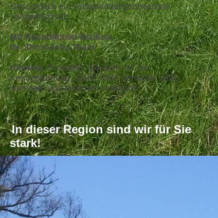
Geschmack auf verantwortungsbewusste
Landwirtschaft.
Mit freundlichen Grüßen,
Ihr StrohVieh
Team
®
Hinweis:
Produkte, die nicht mit der
Kennzeichnung „Stroh Vieh“ versehen sind,
stammen von externen Anbietern.
In dieser Region sind wir für Sie
stark!