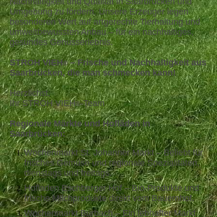
Nachhaltigkeit und Qualität in Saarbrücken und
Umgebung zu fördern. Unsere Erzeuger legen
besonderen Wert auf artgerechte Tierhaltung und
umweltbewussten Anbau – für ein nachhaltiges,
gesundes Genusserlebnis.
STROH VIEH
– Frische und Nachhaltigkeit aus
®
Saarbrücken, die man schmecken kann!
Herzlichst,
Ihr STROH VIEH
-Team
®
Regionale Märkte und Hofläden in
Saarbrücken:
Wochenmarkt St. Johanner Markt – Beliebt für
frisches Gemüse und regionale Spezialitäten,
dienstags und freitags.
Hofladen Eschberger Hof – Bio-Produkte und
frische Milchprodukte direkt vom Bauernhof.
Wochenmarkt Burbach – Ein lebhafter Markt