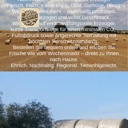
Fleisch, Fisch, Käse, Milch, Obst, Gemüse, Honig,
Wein und vieles mehr – nachhaltig produziert,
regional bezogen und voller Geschmack.
Wir setzen auf verantwortungsvolle Erzeuger,
kurze Transportwege für einen minimalen CO₂-
Fußabdruck sowie artgerechte Tierhaltung mit
höchsten Tierschutzstandards.
Bestellen Sie bequem online und erleben Sie
Frische wie vom Wochenmarkt – direkt zu Ihnen
nach Hause.
Ehrlich. Nachhaltig. Regional. Tierwohlgerecht.