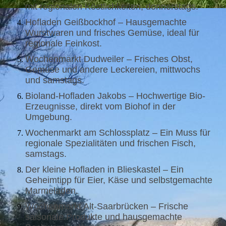
mit regionalen Köstlichkeiten, donnerstags.
Hofladen Geißbockhof – Hausgemachte
Wurstwaren und frisches Gemüse, ideal für
regionale Feinkost.
Wochenmarkt Dudweiler – Frisches Obst,
Gemüse und andere Leckereien, mittwochs
und samstags.
Bioland-Hofladen Jakobs – Hochwertige Bio-
Erzeugnisse, direkt vom Biohof in der
Umgebung.
Wochenmarkt am Schlossplatz – Ein Muss für
regionale Spezialitäten und frischen Fisch,
samstags.
Der kleine Hofladen in Blieskastel – Ein
Geheimtipp für Eier, Käse und selbstgemachte
Marmeladen.
Wochenmarkt Alt-Saarbrücken – Frische
saisonale Produkte und hausgemachte