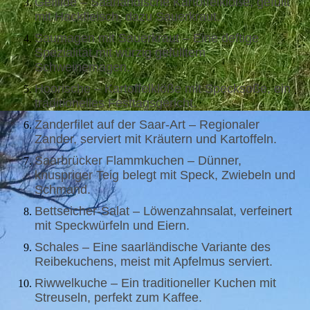
Gefillde – Saarländische Kartoffelklöße, gefüllt
mit Hackfleisch, dazu Sauerkraut.
Saumagen mit Sauerkraut – Eine deftige
Spezialität mit würzig gefülltem
Schweinemagen.
Hoorische – Kartoffelklöße mit Specksoße, ein
traditionelles Festtagsgericht.
Zanderfilet auf der Saar-Art – Regionaler
Zander, serviert mit Kräutern und Kartoffeln.
Saarbrücker Flammkuchen – Dünner,
knuspriger Teig belegt mit Speck, Zwiebeln und
Schmand.
Bettseicher-Salat – Löwenzahnsalat, verfeinert
mit Speckwürfeln und Eiern.
Schales – Eine saarländische Variante des
Reibekuchens, meist mit Apfelmus serviert.
Riwwelkuche – Ein traditioneller Kuchen mit
Streuseln, perfekt zum Kaffee.