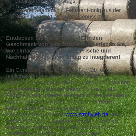
Backwaren, donnerstags.
Imkerei Saarhonig – Feinster Honig aus der
Region, perfekt als süßer Genuss zum
Frühstück.
Entdecken Sie mit STROH VIEH
den
®
Geschmack von Saarbrücken und erleben Sie,
wie einfach es ist, regionale Frische und
Nachhaltigkeit in Ihren Alltag zu integrieren!
Ein Genusserlebnis für jeden Tag: Ob für ein
festliches Dinner, einen leichten Snack
zwischendurch oder einfach nur, um Ihren Gaumen
zu verwöhnen – bei uns finden Sie immer das
Richtige. Dank unseres wöchentlich wechselnden
Käseangebots wird jeder Tag zu einer neuen
kulinarischen Entdeckungsreise.
Besuchen Sie uns unter
www.strohvieh.de
und
erleben Sie die Faszination von authentischen,
regionalen Lebensmitteln. Bei StrohVieh® trifft
Tradition auf Qualität, und einzigartiger