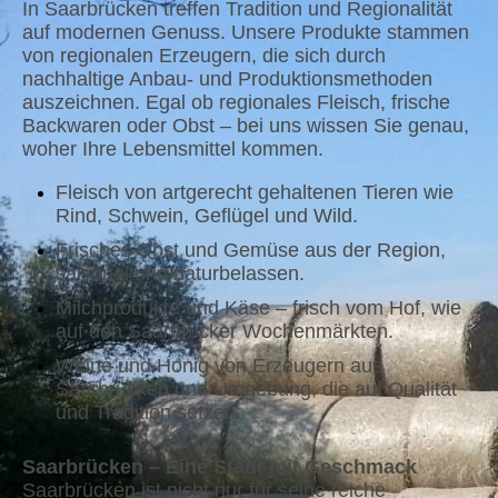
In Saarbrücken treffen Tradition und Regionalität
auf modernen Genuss. Unsere Produkte stammen
von regionalen Erzeugern, die sich durch
nachhaltige Anbau- und Produktionsmethoden
auszeichnen. Egal ob regionales Fleisch, frische
Backwaren oder Obst – bei uns wissen Sie genau,
woher Ihre Lebensmittel kommen.
Fleisch von artgerecht gehaltenen Tieren wie
Rind, Schwein, Geflügel und Wild.
Frisches Obst und Gemüse aus der Region,
saisonal und naturbelassen.
Milchprodukte und Käse – frisch vom Hof, wie
auf den Saarbrücker Wochenmärkten.
Weine und Honig von Erzeugern aus
Saarbrücken und Umgebung, die auf Qualität
und Tradition setzen.
Saarbrücken – Eine Stadt mit Geschmack
Saarbrücken ist nicht nur für seine reiche