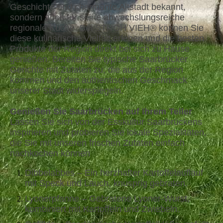
Geschichte und charmante Altstadt bekannt,
sondern auch für seine abwechslungsreiche
regionale Küche. Bei STROH VIEH® können Sie
diese kulinarische Vielfalt erleben und die besten
Produkte der Region direkt bei sich zu Hause
genießen. Bereiten Sie typische Saarbrücker
Gerichte mit Zutaten zu, die aus der Region
kommen und den authentischen Geschmack
unserer Stadt widerspiegeln.
Genießen Sie Saarbrücken auf Ihrem Teller
Lassen Sie sich von der Esskultur Saarbrückens
inspirieren und probieren Sie lokale Spezialitäten,
die Sie mit unseren frischen Zutaten einfach
nachkochen können
Dibbelabbes – Ein herzhafter Kartoffelauflauf
mit Speck und Lauch, knusprig gebraten.
Lyonerpfanne – Gebratene Lyoner-Wurst,
kombiniert mit Kartoffeln und Zwiebeln.