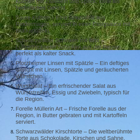
Kuchen mit Zwiebeln und Speck, ideal als
herbstliches Gericht.
Saure Kutteln – Eine Spezialität aus
Rindermagen, serviert in einer Essigsauce mit
Bratkartoffeln.
Schwarzwälder Schinken mit Brot –
Luftgetrockneter Schinken aus der Region,
perfekt als kalter Snack.
Pforzheimer Linsen mit Spätzle – Ein deftiges
Gericht mit Linsen, Spätzle und geräucherten
Würstchen.
Wurstsalat – Ein erfrischender Salat aus
Wurststreifen, Essig und Zwiebeln, typisch für
die Region.
Forelle Müllerin Art – Frische Forelle aus der
Region, in Butter gebraten und mit Kartoffeln
serviert.
Schwarzwälder Kirschtorte – Die weltberühmte
Torte aus Schokolade, Kirschen und Sahne,