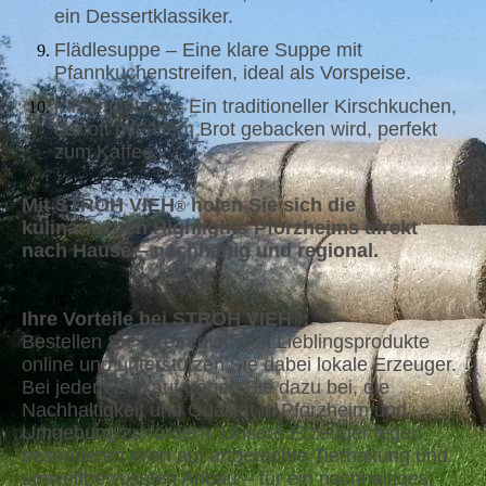
ein Dessertklassiker.
Flädlesuppe – Eine klare Suppe mit
Pfannkuchenstreifen, ideal als Vorspeise.
Kirschplotzer – Ein traditioneller Kirschkuchen,
der oft mit altem Brot gebacken wird, perfekt
zum Kaffee.
Mit STROH VIEH
holen Sie sich die
®
kulinarischen Highlights Pforzheims direkt
nach Hause – nachhaltig und regional.
Ihre Vorteile bei STROH VIEH
:
®
Bestellen Sie Ihre regionalen Lieblingsprodukte
online und unterstützen Sie dabei lokale Erzeuger.
Bei jedem Einkauf tragen Sie dazu bei, die
Nachhaltigkeit und Qualität in Pforzheim und
Umgebung zu fördern. Unsere Erzeuger legen
besonderen Wert auf artgerechte Tierhaltung und
umweltbewussten Anbau – für ein nachhaltiges,