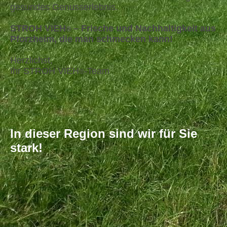
gesundes Genusserlebnis.
STROH VIEH
– Frische und Nachhaltigkeit aus
®
Pforzheim, die man schmecken kann!
Herzlichst,
Ihr STROH VIEH
-Team
®
In dieser Region sind wir für Sie
stark!