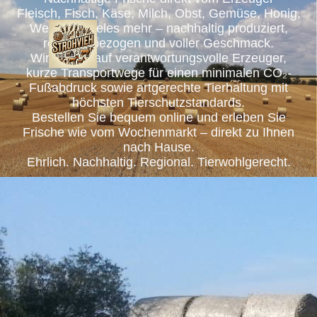
Fleisch, Fisch, Käse, Milch, Obst, Gemüse, Honig,
Wein und vieles mehr – nachhaltig produziert,
regional bezogen und voller Geschmack.
Wir setzen auf verantwortungsvolle Erzeuger,
kurze Transportwege für einen minimalen CO₂-
Fußabdruck sowie artgerechte Tierhaltung mit
höchsten Tierschutzstandards.
Bestellen Sie bequem online und erleben Sie
Frische wie vom Wochenmarkt – direkt zu Ihnen
nach Hause.
Ehrlich. Nachhaltig. Regional. Tierwohlgerecht.