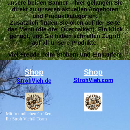
unsere beiden Banner – hier gelangen Sie
direkt zu unseren aktuellen Angeboten
und Produktkategorien.
Zusätzlich finden Sie oben auf der Seite
das Menü (die drei Querbalken). Ein Klick
genügt, und Sie haben schnellen Zugriff
auf all unsere Produkte.
Viel Freude beim Stöbern und Einkaufen!
Shop
Shop
StrohVieh
.com
StrohVieh.de
Mit freundlichen Grüßen,
Ihr Stroh Vieh® Team