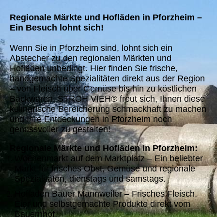
Regionale Märkte und Hofläden in Pforzheim –
Ein Besuch lohnt sich!
Wenn Sie in Pforzheim sind, lohnt sich ein
Abstecher zu den regionalen Märkten und
Hofläden unbedingt. Hier finden Sie frische,
handgemachte Spezialitäten direkt aus der Region
– von Fleisch über Gemüse bis hin zu köstlichen
Backwaren. STROH VIEH® freut sich, Ihnen diese
kulinarische Bereicherung schmackhaft zu machen
und Ihre Entdeckungen in Pforzheim noch
genussvoller zu gestalten!
Regionale Märkte und Hofläden in Pforzheim:
Wochenmarkt auf dem Marktplatz – Ein beliebter
Markt für frisches Obst, Gemüse und regionale
Spezialitäten, dienstags und samstags.
Hofladen Bauer Mannweiler – Frisches Fleisch,
Eier und selbstgemachte Produkte direkt vom
Bauernhof.