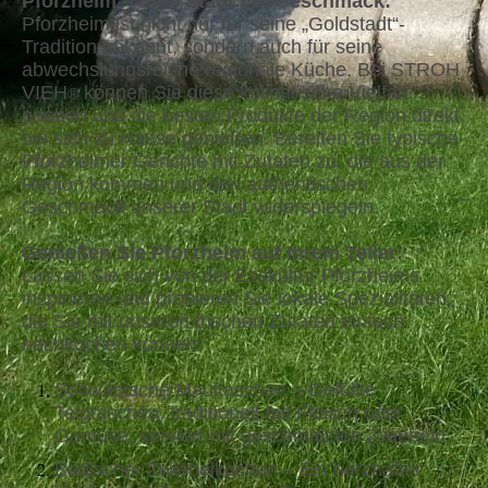
Pforzheim – Eine Stadt mit Geschmack:
Pforzheim ist nicht nur für seine „Goldstadt“-
Tradition bekannt, sondern auch für seine
abwechslungsreiche regionale Küche. Bei STROH
VIEH
können Sie diese kulinarische Vielfalt
®
erleben und die besten Produkte der Region direkt
bei sich zu Hause genießen. Bereiten Sie typische
Pforzheimer Gerichte mit Zutaten zu, die aus der
Region kommen und den authentischen
Geschmack unserer Stadt widerspiegeln.
Genießen Sie Pforzheim auf Ihrem Teller:
Lassen Sie sich von der Esskultur Pforzheims
inspirieren und probieren Sie lokale Spezialitäten,
die Sie mit unseren frischen Zutaten einfach
nachkochen können:
Schwäbische Maultaschen – Gefüllte
Teigtaschen, traditionell mit Fleisch oder
Gemüse, serviert mit geschmälzten Zwiebeln.
Badischer Zwiebelkuchen – Ein herzhafter