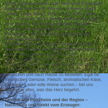
Obst, Lebensmittel vom Hof und Erzeuger!
Regional und frisch! Fleisch, Schwein, Rind,
Lamm, Ziege, Fisch, Wild, Fisch, Käse, Milch,
Obst, Gemüse, Wein, Honig, Kaffee, Tee alles
vom Bauern, nachhaltig und fein! Bestell
bequem und ohne Frust, bei Stroh Vieh
Pforzheim – deinem online Marktplatz mit
Genuss und Lust!
STROH VIEH
Pforzheim – Ihrem Portal für
®
regionale Frische und nachhaltigen Genuss!
Schön, dass Sie bei uns in Pforzheim
vorbeischauen! STROH VIEH
bietet Ihnen die
®
Möglichkeit, die Vielfalt regionaler Produkte aus
Pforzheim und Umgebung ganz bequem online zu
entdecken und nach Hause zu bestellen. Egal ob
Sie frisches Gemüse, Fleisch, aromatischen Käse,
Backwaren oder edle Weine suchen – bei uns
finden Sie alles, was das Herz begehrt.
Frische aus Pforzheim und der Region –
Nachhaltig und direkt vom Erzeuger: