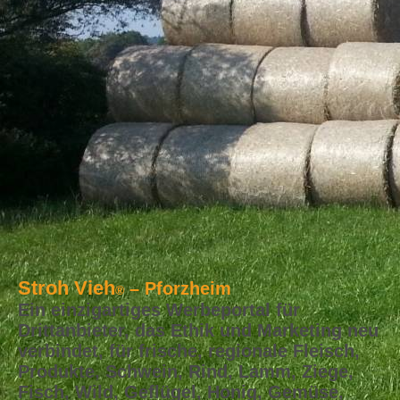
Stroh Vieh
– Pforzheim
®
Ein einzigartiges Werbeportal für
Drittanbieter, das Ethik und Marketing neu
verbindet, für frische, regionale Fleisch,
Produkte, Schwein, Rind, Lamm, Ziege,
Fisch, Wild, Geflügel, Honig, Gemüse,