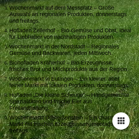
Wochenmarkt auf dem Messplatz – Große
Auswahl an regionalen Produkten, donnerstags
und freitags.
Hofladen Zellerhof – Bio-Gemüse und Obst, ideal
für Liebhaber von nachhaltigen Produkten.
Wochenmarkt in der Nordstadt – Regionales
Gemüse und Backwaren, jeden Mittwoch.
Biohofladen Kräherhof – Bio-Erzeugnisse,
frisches Brot und Milchprodukte aus der Region.
Wochenmarkt in Eutingen – Ein kleiner, aber
feiner Markt mit lokalen Produkten, donnerstags.
Hofladen „Die kleine Scheune“ – Handgemachte
Spezialitäten und frische Eier aus
Freilandhaltung.
Wochenmarkt Dillweißenstein – Ein charmanter
Markt mit frischen Erzeugnissen, montags und
freitags.