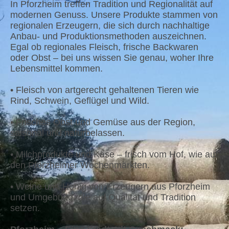
In Pforzheim treffen Tradition und Regionalität auf
modernen Genuss. Unsere Produkte stammen von
regionalen Erzeugern, die sich durch nachhaltige
Anbau- und Produktionsmethoden auszeichnen.
Egal ob regionales Fleisch, frische Backwaren
oder Obst – bei uns wissen Sie genau, woher Ihre
Lebensmittel kommen.
• Fleisch von artgerecht gehaltenen Tieren wie
Rind, Schwein, Geflügel und Wild.
• Frisches Obst und Gemüse aus der Region,
saisonal und naturbelassen.
• Milchprodukte und Käse – frisch vom Hof, wie auf
den Pforzheimer Wochenmärkten.
• Weine und Honig von Erzeugern aus Pforzheim
und Umgebung, die auf Qualität und Tradition
setzen.