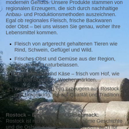
modernen Genuss. Unsere Produkte stammen von
regionalen Erzeugern, die sich durch nachhaltige
Anbau- und Produktionsmethoden auszeichnen.
Egal ob regionales Fleisch, frische Backwaren
oder Obst – bei uns wissen Sie genau, woher Ihre
Lebensmittel kommen.
Fleisch von artgerecht gehaltenen Tieren wie
Rind, Schwein, Geflügel und Wild.
Frisches Obst und Gemüse aus der Region,
saisonal und naturbelassen.
Milchprodukte und Käse – frisch vom Hof, wie
auf den Rostocker Wochenmärkten.
Weine und Honig von Erzeugern aus Rostock
und Umgebung, die auf Qualität und Tradition
setzen.
Rostock – Eine Stadt mit Geschmack:
Rostock ist nicht nur für seine maritime Geschichte
und die Ostsee-Kultur bekannt, sondern auch für