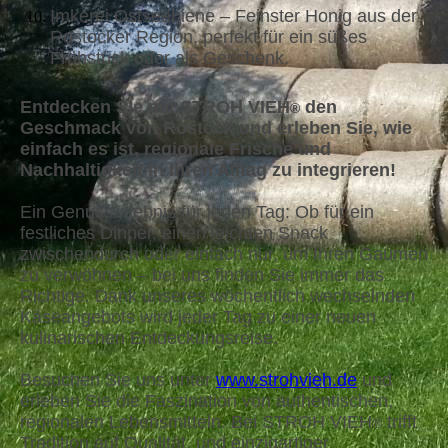
Imkerei Ostseebiene – Feinster Honig aus der
Rostocker Region, perfekt für ein süßes
Frühstück oder als Geschenk.
Entdecken Sie mit STROH VIEH
den
®
Geschmack von Rostock und erleben Sie, wie
einfach es ist, regionale Frische und
Nachhaltigkeit in Ihren Alltag zu integrieren!
Ein Genusserlebnis für jeden Tag: Ob für ein
festliches Dinner, einen leichten Snack
zwischendurch oder einfach nur, um Ihren Gaumen
zu verwöhnen – bei uns finden Sie immer das
Richtige. Dank unseres wöchentlich wechselnden
Käseangebots wird jeder Tag zu einer neuen
kulinarischen Entdeckungsreise.
Besuchen Sie uns unter
www.strohvieh.de
und
erleben Sie die Faszination von authentischen,
regionalen Lebensmitteln. Bei STROH VIEH
trifft
®
Tradition auf Qualität, und einzigartiger