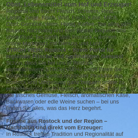
Obst, Lebensmittel vom Hof und Erzeuger!
Regional und frisch! Fleisch, Schwein, Rind,
Lamm, Ziege, Fisch, Wild, Fisch, Käse, Milch,
Obst, Gemüse, Wein, Honig, Kaffee, Tee alles vom
Bauern, nachhaltig und fein! Bestell bequem und
ohne Frust, bei Stroh Vieh Rostock – deinem
online Marktplatz mit Genuss und Lust!
STROH VIEH
Rostock – Ihrem Portal für
®
regionale Frische und nachhaltigen Genuss!
Schön, dass Sie bei uns in Rostock
vorbeischauen! STROH VIEH
bietet Ihnen die
®
Möglichkeit, die Vielfalt regionaler Produkte aus
Rostock und Umgebung ganz bequem online zu
entdecken und nach Hause zu bestellen. Egal ob
Sie frisches Gemüse, Fleisch, aromatischen Käse,
Backwaren oder edle Weine suchen – bei uns
finden Sie alles, was das Herz begehrt.
Frische aus Rostock und der Region –
Nachhaltig und direkt vom Erzeuger:
In Rostock treffen Tradition und Regionalität auf