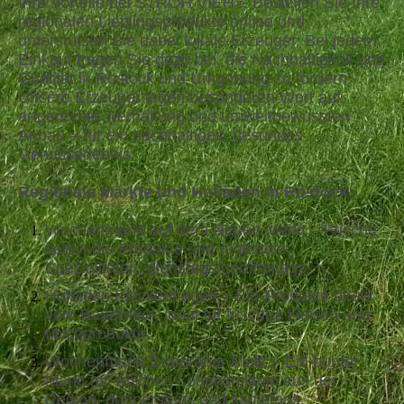
Ihre Vorteile bei STROH VIEH
:
Bestellen Sie Ihre
®
regionalen Lieblingsprodukte online und
unterstützen Sie dabei lokale Erzeuger. Bei jedem
Einkauf tragen Sie dazu bei, die Nachhaltigkeit und
Qualität in Rostock und Umgebung zu fördern.
Unsere Erzeuger legen besonderen Wert auf
artgerechte Tierhaltung und umweltbewussten
Anbau – für ein nachhaltiges, gesundes
Genusserlebnis.
Regionale Märkte und Hofläden in Rostock:
Wochenmarkt auf dem Neuen Markt – Frische
saisonale Produkte und regionale
Spezialitäten, dienstags und freitags.
Hofladen Klockenhagen – Bio-Produkte direkt
vom Bauernhof, ideal für frisches Fleisch und
Milchprodukte.
Wochenmarkt Doberaner Platz – Ein bunter
Markt mit frischen Lebensmitteln aus der
Region, donnerstags und samstags.