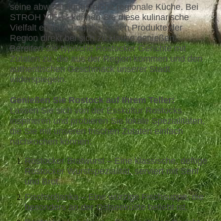
seine abwechslungsreiche regionale Küche. Bei
STROH VIEH
können Sie diese kulinarische
®
Vielfalt erleben und die besten Produkte der
Region direkt bei sich zu Hause genießen.
Bereiten Sie typische Rostocker Gerichte mit
Zutaten zu, die aus der Region kommen und den
authentischen Geschmack unserer Stadt
widerspiegeln.
Genießen Sie Rostock auf Ihrem Teller:
Lassen Sie sich von der Esskultur Rostocks
inspirieren und probieren Sie lokale Spezialitäten,
die Sie mit unseren frischen Zutaten einfach
nachkochen können:
Rostocker Bratwurst – Eine klassische, deftige
Rostocker Wurstspezialität, serviert mit Senf
und Brot.
Fischsoljanka – Eine würzige Fischsuppe, die
besonders an der Ostseeküste beliebt ist.