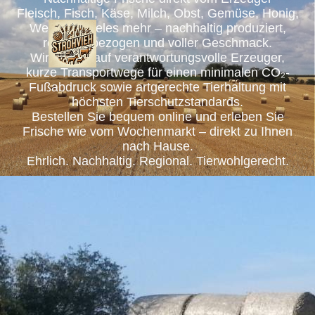
Fleisch, Fisch, Käse, Milch, Obst, Gemüse, Honig,
Wein und vieles mehr – nachhaltig produziert,
regional bezogen und voller Geschmack.
Wir setzen auf verantwortungsvolle Erzeuger,
kurze Transportwege für einen minimalen CO₂-
Fußabdruck sowie artgerechte Tierhaltung mit
höchsten Tierschutzstandards.
Bestellen Sie bequem online und erleben Sie
Frische wie vom Wochenmarkt – direkt zu Ihnen
nach Hause.
Ehrlich. Nachhaltig. Regional. Tierwohlgerecht.