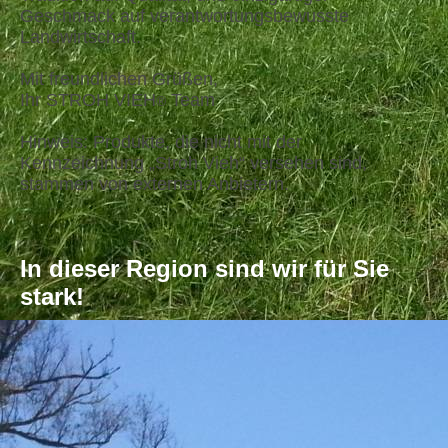
Geschmack auf verantwortungsbewusste
Landwirtschaft.
Mit freundlichen Grüßen,
Ihr STROH VIEH
Team
®
Hinweis: Produkte, die nicht mit der
Kennzeichnung „Stroh Vieh“ versehen sind,
stammen von externen Anbietern.
In dieser Region sind wir für Sie
stark!