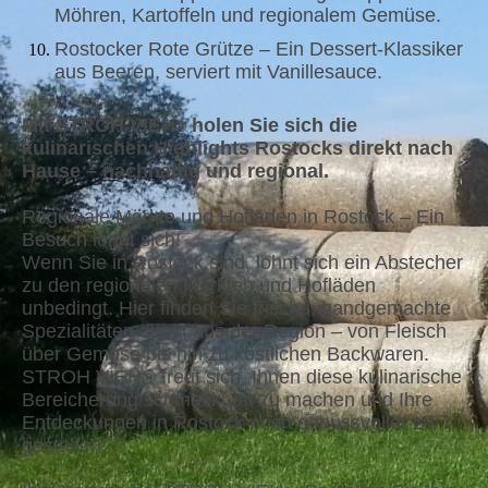
Möhren, Kartoffeln und regionalem Gemüse.
Rostocker Rote Grütze – Ein Dessert-Klassiker
aus Beeren, serviert mit Vanillesauce.
Mit STROH VIEH
holen Sie sich die
®
kulinarischen Highlights Rostocks direkt nach
Hause – nachhaltig und regional.
Regionale Märkte und Hofläden in Rostock – Ein
Besuch lohnt sich!
Wenn Sie in Rostock sind, lohnt sich ein Abstecher
zu den regionalen Märkten und Hofläden
unbedingt. Hier finden Sie frische, handgemachte
Spezialitäten direkt aus der Region – von Fleisch
über Gemüse bis hin zu köstlichen Backwaren.
STROH VIEH® freut sich, Ihnen diese kulinarische
Bereicherung schmackhaft zu machen und Ihre
Entdeckungen in Rostock noch genussvoller zu
gestalten!