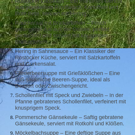
Rostocker Labskaus – Ein maritimes Gericht
aus gepökeltem Rindfleisch, Kartoffeln und
Rote Bete, serviert mit Hering.
Räucheraal mit Bratkartoffeln – Frisch
gefangener Aal aus der Ostsee, perfekt
geräuchert und serviert mit knusprigen
Bratkartoffeln.
Hering in Sahnesauce – Ein Klassiker der
Rostocker Küche, serviert mit Salzkartoffeln
und Gurkensalat.
Fliederbeersuppe mit Grießklößchen – Eine
süß-säuerliche Beeren-Suppe, ideal als
Dessert oder Zwischengericht.
Schollenfilet mit Speck und Zwiebeln – In der
Pfanne gebratenes Schollenfilet, verfeinert mit
knusprigem Speck.
Pommersche Gänsekeule – Saftig gebratene
Gänsekeule, serviert mit Rotkohl und Klößen.
Möckelbachsuppe – Eine deftige Suppe aus