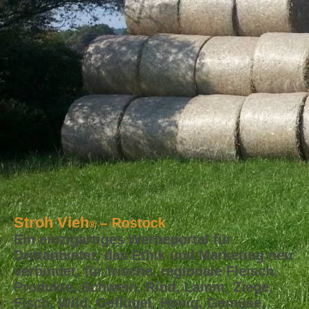
Stroh Vieh
– Rostock
®
Ein einzigartiges Werbeportal für
Drittanbieter, das Ethik und Marketing neu
verbindet, für frische, regionale Fleisch,
Produkte, Schwein, Rind, Lamm, Ziege,
Fisch, Wild, Geflügel, Honig, Gemüse,