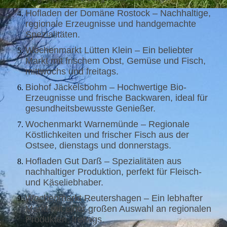
Hofladen der Domäne Rostock – Nachhaltige,
regionale Erzeugnisse und handgemachte
Spezialitäten.
Wochenmarkt Lütten Klein – Ein beliebter
Markt mit frischem Obst, Gemüse und Fisch,
mittwochs und freitags.
Biohof Jäckelsbohm – Hochwertige Bio-
Erzeugnisse und frische Backwaren, ideal für
gesundheitsbewusste Genießer.
Wochenmarkt Warnemünde – Regionale
Köstlichkeiten und frischer Fisch aus der
Ostsee, dienstags und donnerstags.
Hofladen Gut Darß – Spezialitäten aus
nachhaltiger Produktion, perfekt für Fleisch-
und Käseliebhaber.
Wochenmarkt Reutershagen – Ein lebhafter
Markt mit einer großen Auswahl an regionalen
Produkten, freitags.