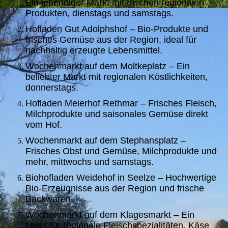
Ein lebendiger Markt mit frischen regionalen
Produkten, dienstags und samstags.
Hofladen Gut Adolphshof – Bio-Produkte und
frisches Gemüse aus der Region, ideal für
nachhaltig erzeugte Lebensmittel.
Wochenmarkt auf dem Moltkeplatz – Ein
beliebter Markt mit regionalen Köstlichkeiten,
donnerstags.
Hofladen Meierhof Rethmar – Frisches Fleisch,
Milchprodukte und saisonales Gemüse direkt
vom Hof.
Wochenmarkt auf dem Stephansplatz –
Frisches Obst und Gemüse, Milchprodukte und
mehr, mittwochs und samstags.
Biohofladen Weidehof in Seelze – Hochwertige
Bio-Erzeugnisse aus der Region und frische
Backwaren.
Wochenmarkt auf dem Klagesmarkt – Ein
Muss für regionale Fleischspezialitäten, Käse