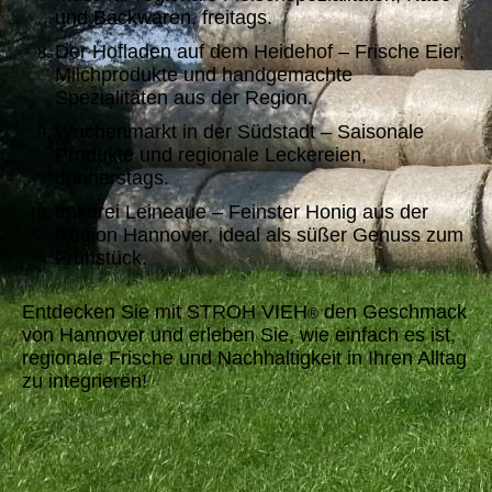
und Backwaren, freitags.
Der Hofladen auf dem Heidehof – Frische Eier,
Milchprodukte und handgemachte
Spezialitäten aus der Region.
Wochenmarkt in der Südstadt – Saisonale
Produkte und regionale Leckereien,
donnerstags.
Imkerei Leineaue – Feinster Honig aus der
Region Hannover, ideal als süßer Genuss zum
Frühstück.
Entdecken Sie mit STROH VIEH
den Geschmack
®
von Hannover und erleben Sie, wie einfach es ist,
regionale Frische und Nachhaltigkeit in Ihren Alltag
zu integrieren!