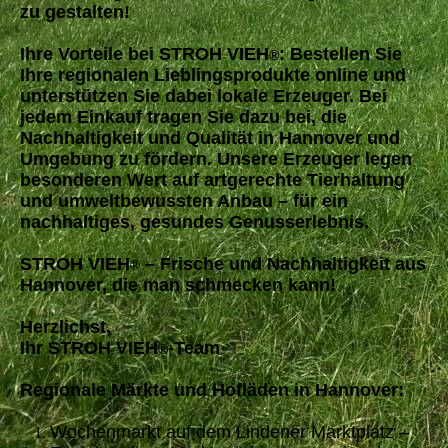
zu gestalten!
Ihre Vorteile bei STROH VIEH
: Bestellen Sie
®
Ihre regionalen Lieblingsprodukte online und
unterstützen Sie dabei lokale Erzeuger. Bei
jedem Einkauf tragen Sie dazu bei, die
Nachhaltigkeit und Qualität in Hannover und
Umgebung zu fördern. Unsere Erzeuger legen
besonderen Wert auf artgerechte Tierhaltung
und umweltbewussten Anbau – für ein
nachhaltiges, gesundes Genusserlebnis.
STROH VIEH
– Frische und Nachhaltigkeit aus
®
Hannover, die man schmecken kann!
Herzlichst,
Ihr STROH VIEH
-Team
®
Regionale Märkte und Hofläden in Hannover:
Wochenmarkt auf dem Lindener Marktplatz –