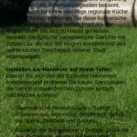
und historischen Sehenswürdigkeiten bekannt,
sondern auch für seine vielfältige regionale Küche.
Bei STROH VIEH
können Sie diese kulinarische
®
Vielfalt erleben und die besten Produkte der
Region direkt bei sich zu Hause genießen.
Bereiten Sie typische hannoversche Gerichte mit
Zutaten zu, die aus der Region kommen und den
authentischen Geschmack unserer Stadt
widerspiegeln.
Genießen Sie Hannover auf Ihrem Teller:
Lassen Sie sich von der Esskultur Hannovers
inspirieren und probieren Sie lokale Spezialitäten,
die Sie mit unseren frischen Zutaten einfach
nachkochen können:
Hannoversche Rinderroulade – Saftige
Rouladen aus regionalem Rindfleisch, gefüllt
mit Speck, Zwiebeln und Gurken.
Grünkohl mit Bregenwurst – Deftiger Grünkohl
aus der Region, serviert mit herzhafter