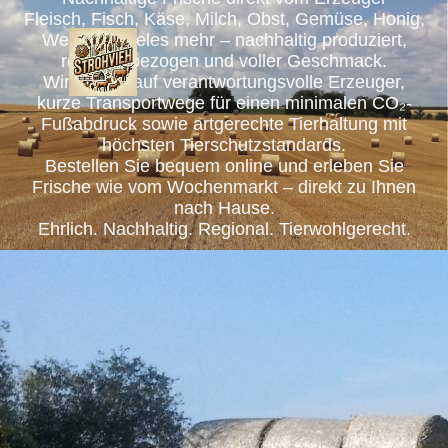
Fleisch, Fisch, Käse, Milch, Obst, Gemüse, Honig,
Wein und vieles mehr – nachhaltig produziert,
regional bezogen und voller Geschmack.
Wir setzen auf verantwortungsvolle Erzeuger,
kurze Transportwege für einen minimalen CO₂-
Fußabdruck sowie artgerechte Tierhaltung mit
höchsten Tierschutzstandards.
Bestellen Sie bequem online und erleben Sie
Frische wie vom Wochenmarkt – direkt zu Ihnen
nach Hause.
Ehrlich. Nachhaltig. Regional. Tierwohlgerecht.