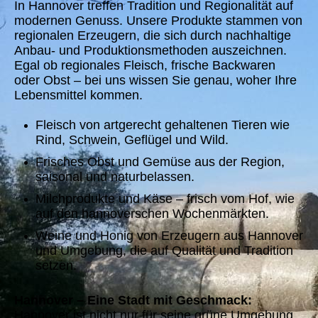
In Hannover treffen Tradition und Regionalität auf
modernen Genuss. Unsere Produkte stammen von
regionalen Erzeugern, die sich durch nachhaltige
Anbau- und Produktionsmethoden auszeichnen.
Egal ob regionales Fleisch, frische Backwaren
oder Obst – bei uns wissen Sie genau, woher Ihre
Lebensmittel kommen.
Fleisch von artgerecht gehaltenen Tieren wie
Rind, Schwein, Geflügel und Wild.
Frisches Obst und Gemüse aus der Region,
saisonal und naturbelassen.
Milchprodukte und Käse – frisch vom Hof, wie
auf den hannoverschen Wochenmärkten.
Weine und Honig von Erzeugern aus Hannover
und Umgebung, die auf Qualität und Tradition
setzen.
Hannover – Eine Stadt mit Geschmack:
Hannover ist nicht nur für seine grüne Umgebung