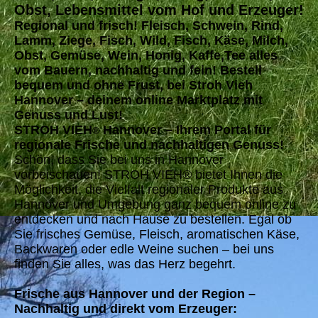
Obst, Lebensmittel vom Hof und Erzeuger!
Regional und frisch! Fleisch, Schwein, Rind,
Lamm, Ziege, Fisch, Wild, Fisch, Käse, Milch,
Obst, Gemüse, Wein, Honig, Kaffe,Tee alles
vom Bauern, nachhaltig und fein! Bestell
bequem und ohne Frust, bei Stroh Vieh
Hannover – deinem online Marktplatz mit
Genuss und Lust!
STROH VIEH
Hannover – Ihrem Portal für
®
regionale Frische und nachhaltigen Genuss!
Schön, dass Sie bei uns in Hannover
vorbeischauen! STROH VIEH® bietet Ihnen die
Möglichkeit, die Vielfalt regionaler Produkte aus
Hannover und Umgebung ganz bequem online zu
entdecken und nach Hause zu bestellen. Egal ob
Sie frisches Gemüse, Fleisch, aromatischen Käse,
Backwaren oder edle Weine suchen – bei uns
finden Sie alles, was das Herz begehrt.
Frische aus Hannover und der Region –
Nachhaltig und direkt vom Erzeuger: