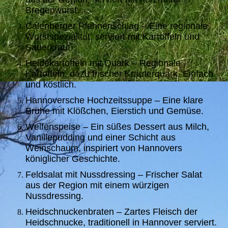
Bregenwurst.
Calenberger Pfannenschlag – Eine regionale
Wurstspezialität, serviert mit Kartoffeln und
Sauerkraut.
Heidekartoffeln mit Quark – Regionale
Kartoffeln, dazu frischer Kräuterquark. Einfach
und köstlich.
Hannoversche Hochzeitssuppe – Eine klare
Brühe mit Klößchen, Eierstich und Gemüse.
Welfenspeise – Ein süßes Dessert aus Milch,
Vanillepudding und einer Schicht aus
Weinschaum, inspiriert von Hannovers
königlicher Geschichte.
Feldsalat mit Nussdressing – Frischer Salat
aus der Region mit einem würzigen
Nussdressing.
Heidschnuckenbraten – Zartes Fleisch der
Heidschnucke, traditionell in Hannover serviert.