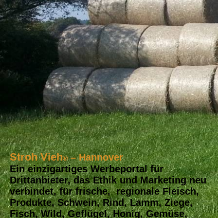
Stroh Vieh
– Hannover
®
Ein einzigartiges Werbeportal für
Drittanbieter, das Ethik und Marketing neu
verbindet, für frische, regionale Fleisch,
Produkte, Schwein, Rind, Lamm, Ziege,
Fisch, Wild, Geflügel, Honig, Gemüse,