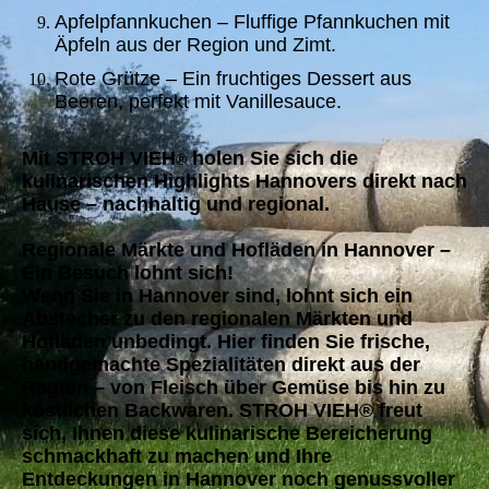
Apfelpfannkuchen – Fluffige Pfannkuchen mit
Äpfeln aus der Region und Zimt.
Rote Grütze – Ein fruchtiges Dessert aus
Beeren, perfekt mit Vanillesauce.
Mit STROH VIEH
holen Sie sich die
®
kulinarischen Highlights Hannovers direkt nach
Hause – nachhaltig und regional.
Regionale Märkte und Hofläden in Hannover –
Ein Besuch lohnt sich!
Wenn Sie in Hannover sind, lohnt sich ein
Abstecher zu den regionalen Märkten und
Hofläden unbedingt. Hier finden Sie frische,
handgemachte Spezialitäten direkt aus der
Region – von Fleisch über Gemüse bis hin zu
köstlichen Backwaren. STROH VIEH® freut
sich, Ihnen diese kulinarische Bereicherung
schmackhaft zu machen und Ihre
Entdeckungen in Hannover noch genussvoller