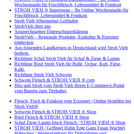
Wochenmarkt für Frischfleisch, Lebensmittel & Feinkost
STROH VIEH ® Impressum – Ihr Online Wochenmarkt für
Frischfleisch, Lebensmittel & Feinkost
Stroh Vieh Allgemeiner Leitfaden
StrohVieh über uns
Ansprechpartner Datenschutzerklärung
StrohVieh – Regionale Produkte, Esskultur & Erzeuger
entdecken
Aus folgenden Landkreisen in Deutschland wird Stroh Vieh
bedient.
Richtlinie Schaf Stroh Vieh für Schaf & Ziege & Lamm
Richtlinie Rind Stroh Vieh für Bulle, Ochse, Kuh, Färse,
Kalb.
Richtlinie Stroh Vieh Schwein
Schwein Fleisch & STROH VIEH ® com
Heu und Stroh vom Stroh Vieh Ihrem E-Commerce-Portal
vom Bauern zum Tierhalter.
Fleisch, Fisch & Feinkost vom Erzeuger | Online bestellen bei
Stroh Vieh®
Schwein Fleisch & STROH VIEH ® Shop
Rind Fleisch & STROH VIEH ® Shop
Schaf Ziege Lamm frisch Fleisch / STROH VIEH ® Shop
STROH VIEH | Geflügel Huhn Ente Gans Fasan Wachtel
Hähnchen / Werbeplattform für Drittanbieter und