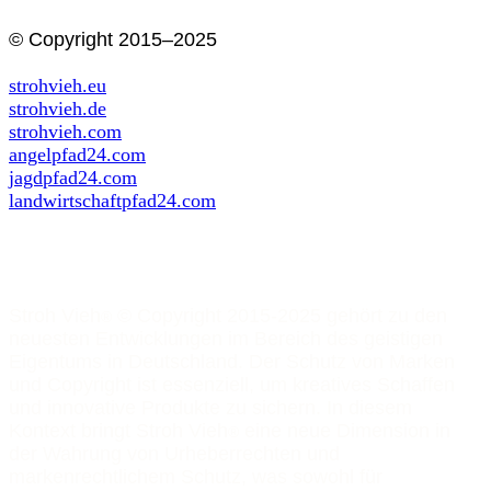
© Copyright 2015–2025
strohvieh.eu
strohvieh.de
strohvieh.com
angelpfad24.com
jagdpfad24.com
landwirtschaftpfad24.com
Stroh Vieh
© Copyright 2015-2025 gehört zu den
®
neuesten Entwicklungen im Bereich des geistigen
Eigentums in Deutschland. Der Schutz von Marken
und Copyright ist essenziell, um kreatives Schaffen
und innovative Produkte zu sichern. In diesem
Kontext bringt Stroh Vieh
eine neue Dimension in
®
der Wahrung von Urheberrechten und
markenrechtlichem Schutz, was sowohl für