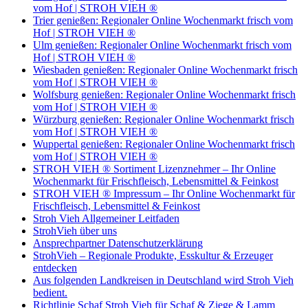
vom Hof | STROH VIEH ®
Trier genießen: Regionaler Online Wochenmarkt frisch vom
Hof | STROH VIEH ®
Ulm genießen: Regionaler Online Wochenmarkt frisch vom
Hof | STROH VIEH ®
Wiesbaden genießen: Regionaler Online Wochenmarkt frisch
vom Hof | STROH VIEH ®
Wolfsburg genießen: Regionaler Online Wochenmarkt frisch
vom Hof | STROH VIEH ®
Würzburg genießen: Regionaler Online Wochenmarkt frisch
vom Hof | STROH VIEH ®
Wuppertal genießen: Regionaler Online Wochenmarkt frisch
vom Hof | STROH VIEH ®
STROH VIEH ® Sortiment Lizenznehmer – Ihr Online
Wochenmarkt für Frischfleisch, Lebensmittel & Feinkost
STROH VIEH ® Impressum – Ihr Online Wochenmarkt für
Frischfleisch, Lebensmittel & Feinkost
Stroh Vieh Allgemeiner Leitfaden
StrohVieh über uns
Ansprechpartner Datenschutzerklärung
StrohVieh – Regionale Produkte, Esskultur & Erzeuger
entdecken
Aus folgenden Landkreisen in Deutschland wird Stroh Vieh
bedient.
Richtlinie Schaf Stroh Vieh für Schaf & Ziege & Lamm