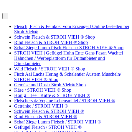
Fleisch, Fisch & Feinkost vom Erzeuger | Online bestellen bei
Stroh Vieh®
Schwein Fleisch & STROH VIEH ® Shop
Rind Fleisch & STROH VIEH ® Shop
Schaf Ziege Lamm frisch Fleisch / STROH VIEH ® Shop
STROH VIEH | Geflügel Huhn Ente Gans Fasan Wachtel
Hähnchen / Werbeplattform für Drittanbieter und
Direktanbieter
Wild Fleisch / STROH VIEH ® Shop
Fisch Aal Lachs Hering & Schalentier Austern Muscheln/
STROH VIEH ® Shop
Gemüse und Obst / Stroh Vieh® Shop
Käse / STROH VIEH ® Shop
Honig - Tee - Kaffe & STROH VIEH ®
Fleischersatz Vegane Lebensmittel / STROH VIEH ®
Getränke / STROH VIEH ®
Schwein Fleisch & STROH VIEH ®
Rind Fleisch & STROH VIEH ®
Schaf Ziege Lamm Fleisch / STROH VIEH ®
Geflügel Fleisch / STROH VIEH ®