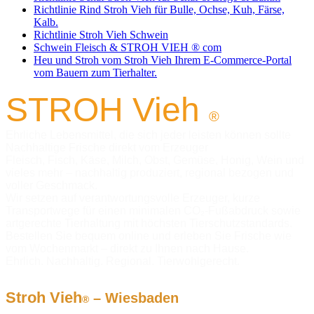
Richtlinie Rind Stroh Vieh für Bulle, Ochse, Kuh, Färse,
Kalb.
Richtlinie Stroh Vieh Schwein
Schwein Fleisch & STROH VIEH ® com
Heu und Stroh vom Stroh Vieh Ihrem E-Commerce-Portal
vom Bauern zum Tierhalter.
S
TROH
Vieh
®
Ehrliche Lebensmittel, die sich jeder leisten können sollte
Nachhaltige Frische direkt vom Erzeuger
Fleisch, Fisch, Käse, Milch, Obst, Gemüse, Honig, Wein und
vieles mehr – nachhaltig produziert, regional bezogen und
voller Geschmack.
Wir setzen auf verantwortungsvolle Erzeuger, kurze
Transportwege für einen minimalen CO₂-Fußabdruck sowie
artgerechte Tierhaltung mit höchsten Tierschutzstandards.
Bestellen Sie bequem online und erleben Sie Frische wie
vom Wochenmarkt – direkt zu Ihnen nach Hause.
Ehrlich. Nachhaltig. Regional. Tierwohlgerecht.
Stroh Vieh
– Wiesbaden
®