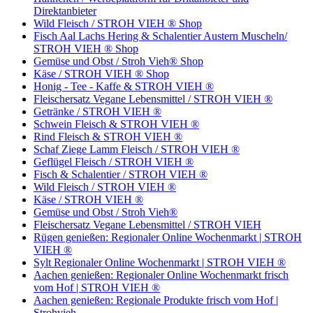
Direktanbieter
Wild Fleisch / STROH VIEH ® Shop
Fisch Aal Lachs Hering & Schalentier Austern Muscheln/
STROH VIEH ® Shop
Gemüse und Obst / Stroh Vieh® Shop
Käse / STROH VIEH ® Shop
Honig - Tee - Kaffe & STROH VIEH ®
Fleischersatz Vegane Lebensmittel / STROH VIEH ®
Getränke / STROH VIEH ®
Schwein Fleisch & STROH VIEH ®
Rind Fleisch & STROH VIEH ®
Schaf Ziege Lamm Fleisch / STROH VIEH ®
Geflügel Fleisch / STROH VIEH ®
Fisch & Schalentier / STROH VIEH ®
Wild Fleisch / STROH VIEH ®
Käse / STROH VIEH ®
Gemüse und Obst / Stroh Vieh®
Fleischersatz Vegane Lebensmittel / STROH VIEH
Rügen genießen: Regionaler Online Wochenmarkt | STROH
VIEH ®
Sylt Regionaler Online Wochenmarkt | STROH VIEH ®
Aachen genießen: Regionaler Online Wochenmarkt frisch
vom Hof | STROH VIEH ®
Aachen genießen: Regionale Produkte frisch vom Hof |
Strohvieh