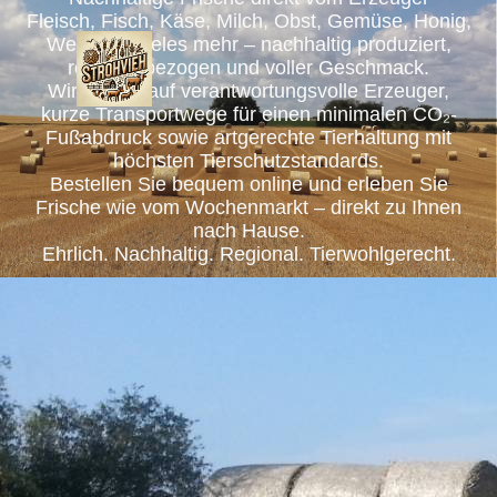
Fleisch, Fisch, Käse, Milch, Obst, Gemüse, Honig,
Wein und vieles mehr – nachhaltig produziert,
regional bezogen und voller Geschmack.
Wir setzen auf verantwortungsvolle Erzeuger,
kurze Transportwege für einen minimalen CO₂-
Fußabdruck sowie artgerechte Tierhaltung mit
höchsten Tierschutzstandards.
Bestellen Sie bequem online und erleben Sie
Frische wie vom Wochenmarkt – direkt zu Ihnen
nach Hause.
Ehrlich. Nachhaltig. Regional. Tierwohlgerecht.