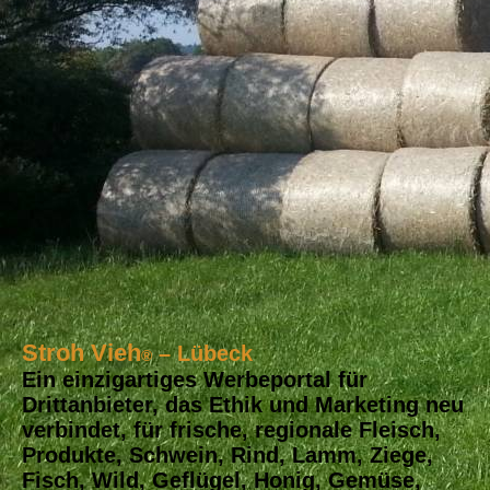
Stroh Vieh
– Lübeck
®
Ein einzigartiges Werbeportal für
Drittanbieter, das Ethik und Marketing neu
verbindet, für frische, regionale Fleisch,
Produkte, Schwein, Rind, Lamm, Ziege,
Fisch, Wild, Geflügel, Honig, Gemüse,