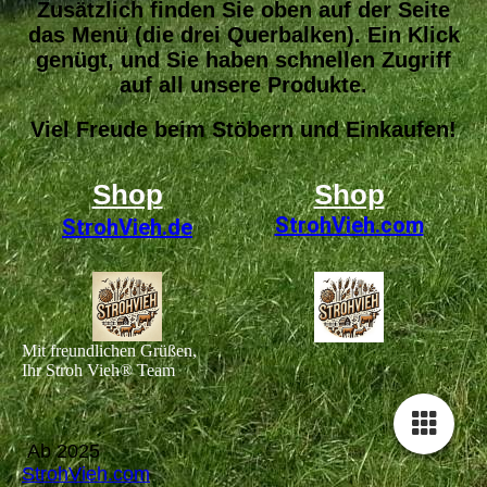
Zusätzlich finden Sie oben auf der Seite
das Menü (die drei Querbalken). Ein Klick
genügt, und Sie haben schnellen Zugriff
auf all unsere Produkte.
Viel Freude beim Stöbern und Einkaufen!
Shop
Shop
StrohVieh
.com
StrohVieh.de
Mit freundlichen Grüßen,
Ihr Stroh Vieh® Team
Ab 2025
StrohVieh.com