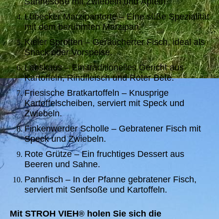
Sahnesoße mit Zwiebeln und Äpfeln.
Lübecker Marzipantorte – Eine süße Spezialität
mit dem berühmten Marzipan.
Kieler Sprotten – Geräucherter Fisch, ideal als
Snack oder Vorspeise.
Labskaus – Ein traditionelles Gericht aus
Kartoffeln, Rindfleisch und Roter Bete.
Friesische Bratkartoffeln – Knusprige
Kartoffelscheiben, serviert mit Speck und
Zwiebeln.
Finkenwerder Scholle – Gebratener Fisch mit
Speck und Zwiebeln.
Rote Grütze – Ein fruchtiges Dessert aus
Beeren und Sahne.
Pannfisch – In der Pfanne gebratener Fisch,
serviert mit Senfsoße und Kartoffeln.
Mit STROH VIEH
holen Sie sich die
®