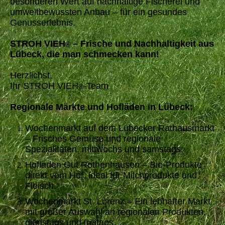
besonderen Wert auf nachhaltige Fischerei und
umweltbewussten Anbau – für ein gesundes
Genusserlebnis.
STROH VIEH
– Frische und Nachhaltigkeit aus
®
Lübeck, die man schmecken kann!
Herzlichst,
Ihr STROH VIEH
-Team
®
Regionale Märkte und Hofläden in Lübeck:
Wochenmarkt auf dem Lübecker Rathausmarkt
– Frisches Gemüse und regionale
Spezialitäten, mittwochs und samstags.
Hofladen Gut Rothenhausen – Bio-Produkte
direkt vom Hof, ideal für Milchprodukte und
Fleisch.
Wochenmarkt St. Lorenz – Ein lebhafter Markt
mit großer Auswahl an regionalen Produkten,
dienstags und freitags.