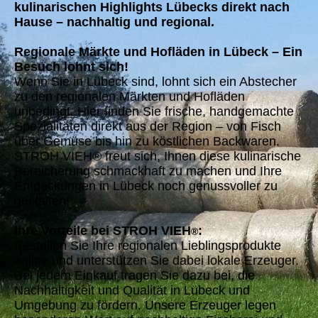
kulinarischen Highlights Lübecks direkt nach
Hause – nachhaltig und regional.
Regionale Märkte und Hofläden in Lübeck – Ein
Besuch lohnt sich!
Wenn Sie in Lübeck sind, lohnt sich ein Abstecher
zu den regionalen Märkten und Hofläden
unbedingt. Hier finden Sie frische, handgemachte
Spezialitäten direkt aus der Region – von Fisch
über Gemüse bis hin zu köstlichen Backwaren.
STROH VIEH® freut sich, Ihnen diese kulinarische
Bereicherung schmackhaft zu machen und Ihre
Entdeckungen in Lübeck noch genussvoller zu
gestalten!
Ihre Vorteile bei STROH VIEH
:
®
Bestellen Sie Ihre regionalen Lieblingsprodukte
online und unterstützen Sie dabei lokale Erzeuger.
Bei jedem Einkauf tragen Sie dazu bei, die
Nachhaltigkeit und Qualität in Lübeck und
Umgebung zu fördern. Unsere Erzeuger legen