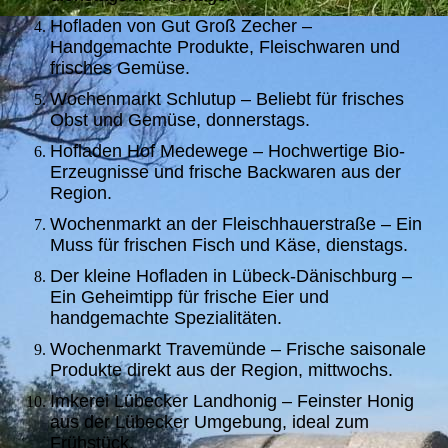
Hofladen von Gut Groß Zecher –
Handgemachte Produkte, Fleischwaren und
frisches Gemüse.
Wochenmarkt Schlutup – Beliebt für frisches
Obst und Gemüse, donnerstags.
Hofladen Hof Medewege – Hochwertige Bio-
Erzeugnisse und frische Backwaren aus der
Region.
Wochenmarkt an der Fleischhauerstraße – Ein
Muss für frischen Fisch und Käse, dienstags.
Der kleine Hofladen in Lübeck-Dänischburg –
Ein Geheimtipp für frische Eier und
handgemachte Spezialitäten.
Wochenmarkt Travemünde – Frische saisonale
Produkte direkt aus der Region, mittwochs.
Imkerei Lübecker Landhonig – Feinster Honig
aus der Lübecker Umgebung, ideal zum
Frühstück.