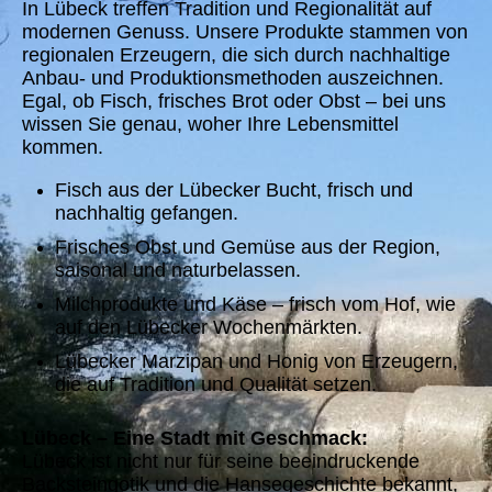
In Lübeck treffen Tradition und Regionalität auf
modernen Genuss. Unsere Produkte stammen von
regionalen Erzeugern, die sich durch nachhaltige
Anbau- und Produktionsmethoden auszeichnen.
Egal, ob Fisch, frisches Brot oder Obst – bei uns
wissen Sie genau, woher Ihre Lebensmittel
kommen.
Fisch aus der Lübecker Bucht, frisch und
nachhaltig gefangen.
Frisches Obst und Gemüse aus der Region,
saisonal und naturbelassen.
Milchprodukte und Käse – frisch vom Hof, wie
auf den Lübecker Wochenmärkten.
Lübecker Marzipan und Honig von Erzeugern,
die auf Tradition und Qualität setzen.
Lübeck – Eine Stadt mit Geschmack:
Lübeck ist nicht nur für seine beeindruckende
Backsteingotik und die Hansegeschichte bekannt,