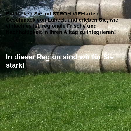
Entdecken Sie mit STROH VIEH
den
®
Geschmack von Lübeck und erleben Sie, wie
einfach es ist, regionale Frische und
Nachhaltigkeit in Ihren Alltag zu integrieren!
In dieser Region sind wir für Sie
stark!