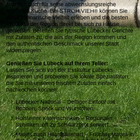
sondern auch für seine abwechslungsreiche
regionale Küche. Bei STROH VIEH
können Sie
®
diese kulinarische Vielfalt erleben und die besten
Produkte der Region direkt bei sich zu Hause
genießen. Bereiten Sie typische Lübecker Gerichte
mit Zutaten zu, die aus der Region kommen und
den authentischen Geschmack unserer Stadt
widerspiegeln.
Genießen Sie Lübeck auf Ihrem Teller:
Lassen Sie sich von der Esskultur Lübecks
inspirieren und probieren Sie lokale Spezialitäten,
die Sie mit unseren frischen Zutaten einfach
nachkochen können:
Lübecker National – Deftiger Eintopf mit
Bohnen, Speck und Würstchen.
Holsteiner Katenschinken – Regionaler
Schinken, oft zu Schwarzbrot serviert.
Matjes nach Hausfrauenart – Frischer Matjes in