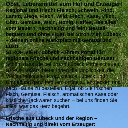
Obst, Lebensmittel vom Hof und Erzeuger!
Regional und frisch! Fleisch, Schwein, Rind,
Lamm, Ziege, Fisch, Wild, Fisch, Käse, Milch,
Obst, Gemüse, Wein, Honig, Kaffee, Tee alles
vom Bauern, nachhaltig und fein! Bestell
bequem und ohne Frust, bei Stroh Vieh Lübeck
– deinem online Marktplatz mit Genuss und
Lust!
STROH VIEH
Lübeck – Ihrem Portal für
®
regionale Frische und nachhaltigen Genuss!
Schön, dass Sie bei uns in Lübeck vorbeischauen!
STROH VIEH
bietet Ihnen die Möglichkeit, die
®
Vielfalt regionaler Produkte aus Lübeck und
Umgebung ganz bequem online zu entdecken und
nach Hause zu bestellen. Egal, ob Sie frischen
Fisch, Gemüse, Fleisch, aromatischen Käse oder
köstliche Backwaren suchen – bei uns finden Sie
alles, was das Herz begehrt.
Frische aus Lübeck und der Region –
Nachhaltig und direkt vom Erzeuger: