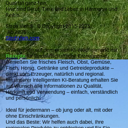
Qualität ganz fein,
Hier sind Beruf, Tiere und Leben in Harmonie und
Reih'n.
Stroh Vieh® © Copyright 2015-2025
Ab 2025
StrohVieh.com
Willkommen auf dem ersten KI-Wochenmarkt mit
Rezepte
für landwirtschaftliche Erzeugnisse!
Genießen Sie frisches Fleisch, Obst, Gemüse,
Fisch, Honig, Getränke und Getreideprodukte –
direkt vom Erzeuger, natürlich und regional.
Mit unserer intelligenten KI-Beratung erhalten Sie
auf Wunsch alle Informationen zu Qualität,
Herkunft und Verwendung – einfach, verständlich
und persönlich.
Ideal für jedermann – ob jung oder alt, mit oder
ohne Einschränkungen.
Und das Beste: Wir helfen auch dabei, Ihre