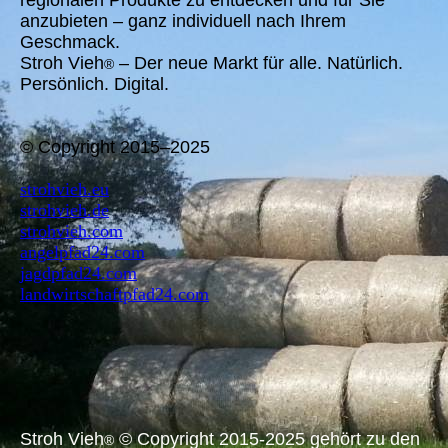
regionalen Produkte zu entdecken und für Sie
anzubieten – ganz individuell nach Ihrem
Geschmack.
Stroh Vieh
– Der neue Markt für alle. Natürlich.
®
Persönlich. Digital.
© Copyright 2015–2025
strohvieh.eu
strohvieh.de
strohvieh.com
angelpfad24.com
jagdpfad24.com
landwirtschaftpfad24.com
Stroh Vieh
© Copyright 2015-2025 gehört zu den
®