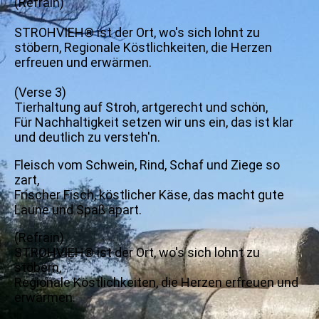
(Refrain)
STROHVIEH® ist der Ort, wo's sich lohnt zu
stöbern, Regionale Köstlichkeiten, die Herzen
erfreuen und erwärmen.
(Verse 3)
Tierhaltung auf Stroh, artgerecht und schön,
Für Nachhaltigkeit setzen wir uns ein, das ist klar
und deutlich zu versteh'n.
Fleisch vom Schwein, Rind, Schaf und Ziege so
zart,
Frischer Fisch, köstlicher Käse, das macht gute
Laune und Spaß apart.
(Refrain)
STROHVIEH® ist der Ort, wo's sich lohnt zu
stöbern,
Regionale Köstlichkeiten, die Herzen erfreuen und
erwärmen.