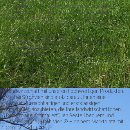
ausschließlich von regionalen Erzeugern. Dadurch
gewährleisten wir nicht nur die Frische und den
hohen Nährstoffgehalt unserer Produkte, sondern
unterstützen auch die lokale Landwirtschaft in
unserer Heimat.
Unsere Rundballen eignen sich ideal für
verschiedene Anwendungen in der Landwirtschaft,
sei es für die Fütterung Ihrer Tiere oder als
wertvolles Bodenverbesserungsmittel. Durch den
direkten Bezug zu den Erzeugern können wir eine
transparente Lieferkette garantieren und
sicherstellen, dass unsere Produkte den höchsten
Qualitätsstandards entsprechen.
Erfreuen Sie sich an den Vorteilen der regionalen
Landwirtschaft mit unseren hochwertigen Produkten.
Wir bei Strohvieh sind stolz darauf, Ihnen eine
Auswahl an nachhaltigen und erstklassigen
Rundballen anzubieten, die Ihre landwirtschaftlichen
Bedürfnisse optimal erfüllen.Bestell bequem und
ohne Frust, bei Stroh Vieh ® – deinem Marktplatz mit
Genuss und Lust!