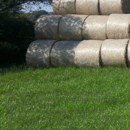
Stroh Vieh ®– Ein einzigartiges Werbeportal für
Drittanbieter, das Ethik und Marketing neu verbindet,
über unsere Produkte
Hochwertige Rundballen aus Heu und Stroh
Bei Strohvieh legen wir größten Wert auf Qualität und
Nachhaltigkeit. Unsere Rundballen aus Heu und Stroh
werden sorgfältig ausgewählt und stammen