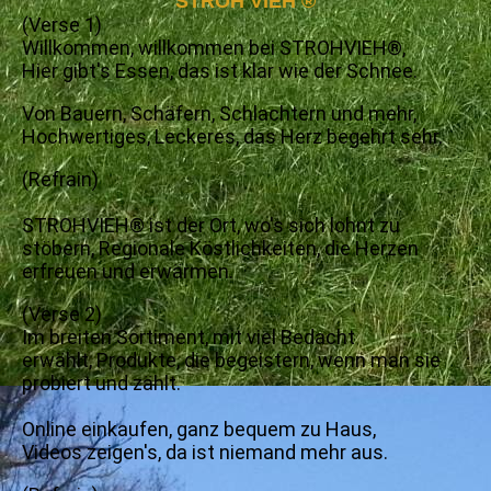
STROH VIEH
®
(Verse 1)
Willkommen, willkommen bei STROHVIEH®,
Hier gibt's Essen, das ist klar wie der Schnee.
Von Bauern, Schäfern, Schlachtern und mehr,
Hochwertiges, Leckeres, das Herz begehrt sehr.
(Refrain)
STROHVIEH® ist der Ort, wo's sich lohnt zu
stöbern, Regionale Köstlichkeiten, die Herzen
erfreuen und erwärmen.
(Verse 2)
Im breiten Sortiment, mit viel Bedacht
erwählt,
Produkte, die begeistern, wenn man sie
probiert und zählt.
Online einkaufen, ganz bequem zu Haus,
Videos zeigen's, da ist niemand mehr aus.