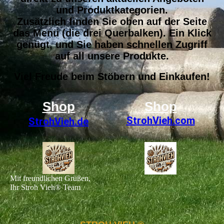
und Produktkategorien.
Zusätzlich finden Sie oben auf der Seite
das Menü (die drei Querbalken). Ein Klick
genügt, und Sie haben schnellen Zugriff
auf all unsere Produkte.
Viel Freude beim Stöbern und Einkaufen!
Shop
Shop
StrohVieh
.com
StrohVieh.de
Mit freundlichen Grüßen,
Ihr Stroh Vieh® Team