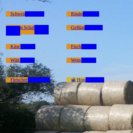
Schweine Shop
Rinder Shop
Lamm Schaf Ziegen
Geflügel Shop
Shop
Käse Shop
Fisch Shop
Wild Shop
Wein Shop
Fleischersatz Shop
🍯 Honig Shop