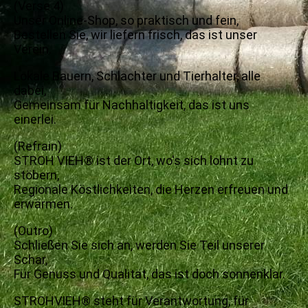
(Verse 4)
Unser Online-Shop, so praktisch und fein,
Bestellen Sie, wir liefern frisch, das ist unser
Verein.
Lokale Bauern, Schlachter und Tierhalter, alle
dabei,
Gemeinsam für Nachhaltigkeit, das ist uns
einerlei.
(Refrain)
STROH VIEH® ist der Ort, wo's sich lohnt zu
stöbern,
Regionale Köstlichkeiten, die Herzen erfreuen und
erwärmen.
(Outro)
Schließen Sie sich an, werden Sie Teil unserer
Schar,
Für Genuss und Qualität, das ist doch sonnenklar.
STROHVIEH® steht für Verantwortung, für