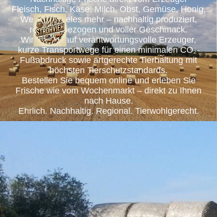
Fleisch, Fisch, Käse, Milch, Obst, Gemüse, Honig,
Wein und vieles mehr – nachhaltig produziert,
regional bezogen und voller Geschmack.
Wir setzen auf verantwortungsvolle Erzeuger,
kurze Transportwege für einen minimalen CO₂-
Fußabdruck sowie artgerechte Tierhaltung mit
höchsten Tierschutzstandards.
Bestellen Sie bequem online und erleben Sie
Frische wie vom Wochenmarkt – direkt zu Ihnen
nach Hause.
Ehrlich. Nachhaltig. Regional. Tierwohlgerecht.