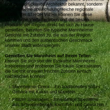
und beeindruckende Architektur bekannt, sondern
auch für seine abwechslungsreiche regionale
Küche. Bei STROH VIEH
können Sie diese
®
kulinarische Vielfalt erleben und die besten
Produkte der Region direkt bei sich zu Hause
genießen. Bereiten Sie typische Mannheimer
Gerichte mit Zutaten zu, die aus der Region
kommen und den authentischen Geschmack
unserer Stadt widerspiegeln.
Genießen Sie Mannheim auf Ihrem Teller:
Lassen Sie sich von der Esskultur Mannheims
inspirieren und probieren Sie lokale Spezialitäten,
die Sie mit unseren frischen Zutaten einfach
nachkochen können:
Mannheimer Dreck – Ein traditionelles süßes
Gebäck mit Kakao und Mandeln.
Pfälzer Saumagen – Eine deftige Spezialität
aus Schweinefleisch, Kartoffeln und Gewürzen.