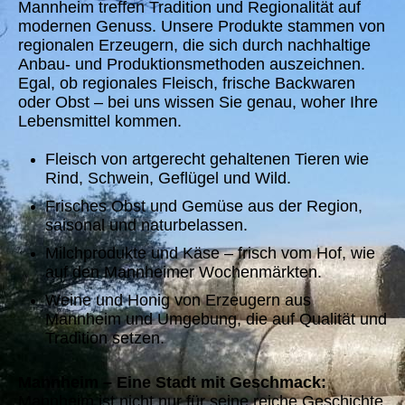
Mannheim treffen Tradition und Regionalität auf
modernen Genuss. Unsere Produkte stammen von
regionalen Erzeugern, die sich durch nachhaltige
Anbau- und Produktionsmethoden auszeichnen.
Egal, ob regionales Fleisch, frische Backwaren
oder Obst – bei uns wissen Sie genau, woher Ihre
Lebensmittel kommen.
Fleisch von artgerecht gehaltenen Tieren wie
Rind, Schwein, Geflügel und Wild.
Frisches Obst und Gemüse aus der Region,
saisonal und naturbelassen.
Milchprodukte und Käse – frisch vom Hof, wie
auf den Mannheimer Wochenmärkten.
Weine und Honig von Erzeugern aus
Mannheim und Umgebung, die auf Qualität und
Tradition setzen.
Mannheim – Eine Stadt mit Geschmack:
Mannheim ist nicht nur für seine reiche Geschichte