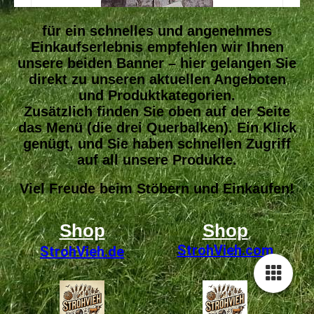
für ein schnelles und angenehmes
Einkaufserlebnis empfehlen wir Ihnen
unsere beiden Banner – hier gelangen Sie
direkt zu unseren aktuellen Angeboten
und Produktkategorien.
Zusätzlich finden Sie oben auf der Seite
das Menü (die drei Querbalken). Ein Klick
genügt, und Sie haben schnellen Zugriff
auf all unsere Produkte.
Viel Freude beim Stöbern und Einkaufen!
Shop
Shop
StrohVieh
.com
StrohVieh.de