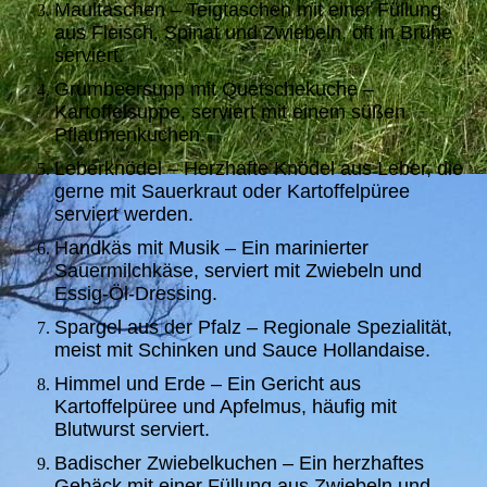
Maultaschen – Teigtaschen mit einer Füllung
aus Fleisch, Spinat und Zwiebeln, oft in Brühe
serviert.
Grumbeersupp mit Quetschekuche –
Kartoffelsuppe, serviert mit einem süßen
Pflaumenkuchen.
Leberknödel – Herzhafte Knödel aus Leber, die
gerne mit Sauerkraut oder Kartoffelpüree
serviert werden.
Handkäs mit Musik – Ein marinierter
Sauermilchkäse, serviert mit Zwiebeln und
Essig-Öl-Dressing.
Spargel aus der Pfalz – Regionale Spezialität,
meist mit
Schinken und Sauce Hollandaise.
Himmel und Erde – Ein Gericht aus
Kartoffelpüree und Apfelmus, häufig mit
Blutwurst serviert.
Badischer Zwiebelkuchen – Ein herzhaftes
Gebäck mit einer Füllung aus Zwiebeln und