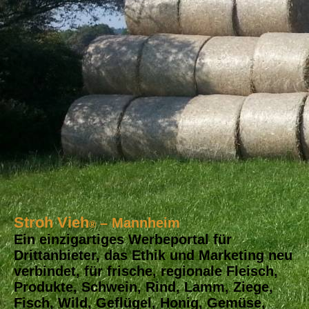
Stroh Vieh
– Mannheim
®
Ein einzigartiges Werbeportal für
Drittanbieter, das Ethik und Marketing neu
verbindet, für frische, regionale Fleisch,
Produkte, Schwein, Rind, Lamm, Ziege,
Fisch, Wild, Geflügel, Honig, Gemüse,