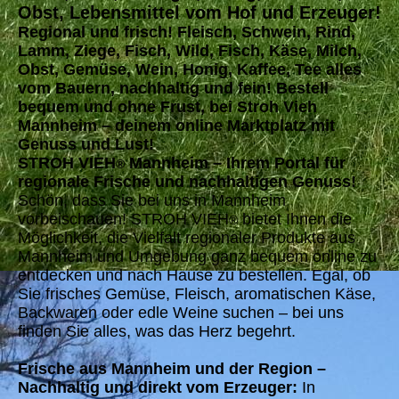
Obst, Lebensmittel vom Hof und Erzeuger!
Regional und frisch! Fleisch, Schwein, Rind,
Lamm, Ziege, Fisch, Wild, Fisch, Käse, Milch,
Obst, Gemüse, Wein, Honig, Kaffee, Tee alles
vom Bauern, nachhaltig und fein! Bestell
bequem und ohne Frust, bei Stroh Vieh
Mannheim – deinem online Marktplatz mit
Genuss und Lust!
STROH VIEH
Mannheim – Ihrem Portal für
®
regionale Frische und nachhaltigen Genuss!
Schön, dass Sie bei uns in Mannheim
vorbeischauen! STROH VIEH
bietet Ihnen die
®
Möglichkeit, die Vielfalt regionaler Produkte aus
Mannheim und Umgebung ganz bequem online zu
entdecken und nach Hause zu bestellen. Egal, ob
Sie frisches Gemüse, Fleisch, aromatischen Käse,
Backwaren oder edle Weine suchen – bei uns
finden Sie alles, was das Herz begehrt.
Frische aus Mannheim und der Region –
Nachhaltig und direkt vom Erzeuger:
In