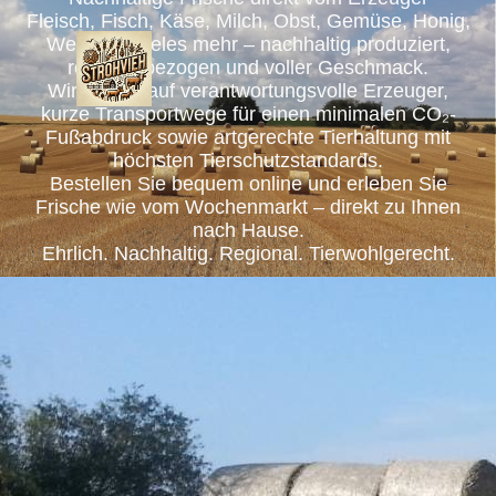
Fleisch, Fisch, Käse, Milch, Obst, Gemüse, Honig,
Wein und vieles mehr – nachhaltig produziert,
regional bezogen und voller Geschmack.
Wir setzen auf verantwortungsvolle Erzeuger,
kurze Transportwege für einen minimalen CO₂-
Fußabdruck sowie artgerechte Tierhaltung mit
höchsten Tierschutzstandards.
Bestellen Sie bequem online und erleben Sie
Frische wie vom Wochenmarkt – direkt zu Ihnen
nach Hause.
Ehrlich. Nachhaltig. Regional. Tierwohlgerecht.