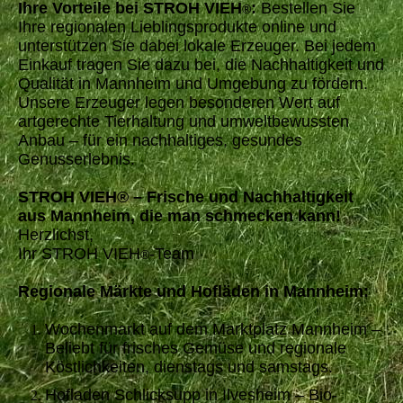
Ihre Vorteile bei STROH VIEH
:
Bestellen Sie
®
Ihre regionalen Lieblingsprodukte online und
unterstützen Sie dabei lokale Erzeuger. Bei jedem
Einkauf tragen Sie dazu bei, die Nachhaltigkeit und
Qualität in Mannheim und Umgebung zu fördern.
Unsere Erzeuger legen besonderen Wert auf
artgerechte Tierhaltung und umweltbewussten
Anbau – für ein nachhaltiges, gesundes
Genusserlebnis.
STROH VIEH® – Frische und Nachhaltigkeit
aus Mannheim, die man schmecken kann!
Herzlichst,
Ihr STROH VIEH
-Team
®
Regionale Märkte und Hofläden in Mannheim:
Wochenmarkt auf dem Marktplatz Mannheim –
Beliebt für frisches Gemüse und regionale
Köstlichkeiten, dienstags und samstags.
Hofladen Schlicksupp in Ilvesheim – Bio-