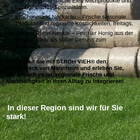
Geheimtipp für frische Eier, Milchprodukte und
handgemachte Spezialitäten.
Wochenmarkt Neckarau – Frische saisonale
Produkte und regionale Köstlichkeiten, freitags.
Imkerei Rhein-Neckar – Feinster Honig aus der
Region, ideal als süßer Genuss zum
Frühstück.
Entdecken Sie mit STROH VIEH® den
Geschmack von Mannheim und erleben Sie,
wie einfach es ist, regionale Frische und
Nachhaltigkeit in Ihren Alltag zu integrieren!
In dieser Region sind wir für Sie
stark!