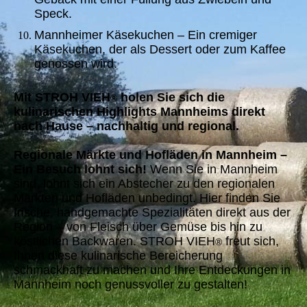
Speck.
Mannheimer Käsekuchen – Ein cremiger
Käsekuchen, der als Dessert oder zum Kaffee
genossen wird.
Mit STROH VIEH
holen Sie sich die
®
kulinarischen Highlights Mannheims direkt
nach Hause – nachhaltig und regional.
Regionale Märkte und Hofläden in Mannheim –
Ein Besuch lohnt sich!
Wenn Sie in Mannheim
sind, lohnt sich ein Abstecher zu den regionalen
Märkten und Hofläden unbedingt. Hier finden Sie
frische, handgemachte Spezialitäten direkt aus der
Region – von Fleisch über Gemüse bis hin zu
köstlichen Backwaren. STROH VIEH
freut sich,
®
Ihnen diese kulinarische Bereicherung
schmackhaft zu machen und Ihre Entdeckungen in
Mannheim noch genussvoller zu gestalten!