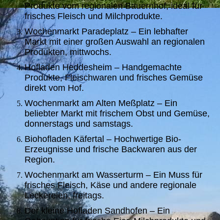
Produkte vom regionalen Bauernhof, ideal für
frisches Fleisch und Milchprodukte.
Wochenmarkt Paradeplatz – Ein lebhafter
Markt mit einer großen Auswahl an regionalen
Produkten, mittwochs.
Hofladen Heddesheim – Handgemachte
Produkte, Fleischwaren und frisches Gemüse
direkt vom Hof.
Wochenmarkt am Alten Meßplatz – Ein
beliebter Markt mit frischem Obst und Gemüse,
donnerstags und samstags.
Biohofladen Käfertal – Hochwertige Bio-
Erzeugnisse und frische Backwaren aus der
Region.
Wochenmarkt am Wasserturm – Ein Muss für
frisches Fleisch, Käse und andere regionale
Leckereien, freitags.
Der kleine Hofladen Sandhofen – Ein