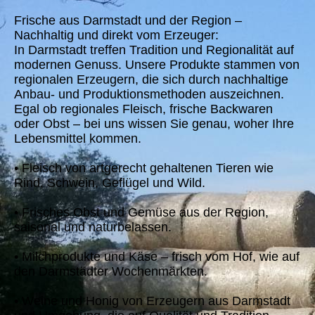
Frische aus Darmstadt und der Region –
Nachhaltig und direkt vom Erzeuger:
In Darmstadt treffen Tradition und Regionalität auf
modernen Genuss. Unsere Produkte stammen von
regionalen Erzeugern, die sich durch nachhaltige
Anbau- und Produktionsmethoden auszeichnen.
Egal ob regionales Fleisch, frische Backwaren
oder Obst – bei uns wissen Sie genau, woher Ihre
Lebensmittel kommen.
• Fleisch von artgerecht gehaltenen Tiere
n wie
Rind, Schwein, Geflügel und Wild.
• Frisches Obst und Gemüse aus der Region,
saisonal und naturbelassen.
• Milchprodukte und Käse – frisch vom Hof, wie auf
den Darmstädter Wochenmärkten.
• Weine und Honig von Erzeugern aus Darmstadt