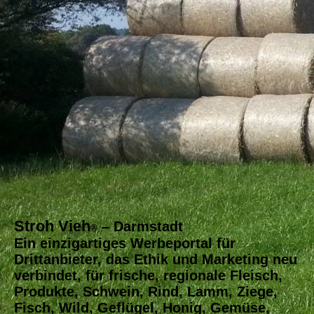
Stroh Vieh
– Darmstadt
®
Ein einzigartiges Werbeportal für
Drittanbieter, das Ethik und Marketing neu
verbindet, für frische, regionale Fleisch,
Produkte, Schwein, Rind, Lamm, Ziege,
Fisch, Wild, Geflügel, Honig, Gemüse,