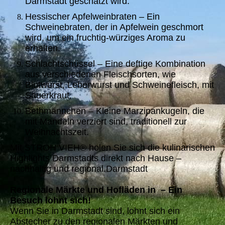
Darmstadt geschätzt wird.
Hessischer Apfelweinbraten – Ein
Schweinebraten, der in Apfelwein geschmort
wird, um ein fruchtig-würziges Aroma zu
erhalten.
Schlachtschüssel – Eine deftige Kombination
aus verschiedenen Fleischsorten, wie
Blutwurst, Leberwurst und Schweinefleisch, mit
Sauerkraut.
Bethmännchen – Kleine Marzipankugeln, die
mit Mandeln verziert sind, traditionell zur
Weihnachtszeit.
Mit STROH VIEH® holen Sie sich die kulinarischen
Highlights Darmstadts direkt nach Hause –
nachhaltig und regional.Darmstadt
Regionale Märkte und Hofläden in – Ein
Besuch lohnt sich!
Wenn Sie in Darmstadt sind, lohnt sich ein
Abstecher zu den regionalen Märkten und