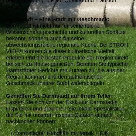
und Umgebung, die auf Qualität und Tradition
setzen.
Darmstadt – Eine Stadt mit Geschmack:
Darmstadt ist nicht nur für seine reiche
Wissenschaftsgeschichte und kulturellen Schätze
bekannt, sondern auch für seine
abwechslungsreiche regionale Küche. Bei STROH
VIEH® können Sie diese kulinarische Vielfalt
erleben und die besten Produkte der Region direkt
bei sich zu Hause genießen. Bereiten Sie typische
Darmstädter Gerichte mit Zutaten zu, die aus der
Region kommen und den authentischen
Geschmack unserer Stadt widerspiegeln.
Genießen Sie Darmstadt auf Ihrem Teller:
Lassen Sie sich von der Esskultur Darmstadts
inspirieren und probieren Sie lokale Spezialitäten,
die Sie mit unseren frischen Zutaten einfach
nachkochen können:
Darmstädter Handkäs' mit Musik – Ein