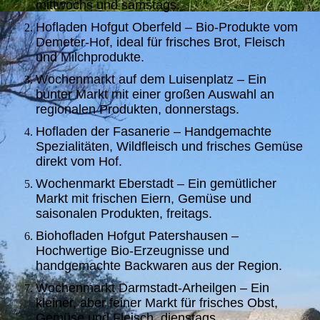
mittwochs und samstags.
Hofladen Hofgut Oberfeld – Bio-Produkte vom
Demeter-Hof, ideal für frisches Brot, Fleisch
und Milchprodukte.
Wochenmarkt auf dem Luisenplatz – Ein
bunter Markt mit einer großen Auswahl an
regionalen Produkten, donnerstags.
Hofladen der Fasanerie – Handgemachte
Spezialitäten, Wildfleisch und frisches Gemüse
direkt vom Hof.
Wochenmarkt Eberstadt – Ein gemütlicher
Markt mit frischen Eiern, Gemüse und
saisonalen Produkten, freitags.
Biohofladen Hofgut Patershausen –
Hochwertige Bio-Erzeugnisse und
handgemachte Backwaren aus der Region.
Wochenmarkt Darmstadt-Arheilgen – Ein
kleiner, aber feiner Markt für frisches Obst,
Gemüse und Fleisch, dienstags.