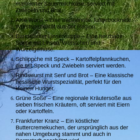
marinierter Sauermilchkäse, serviert mit
Zwiebeln und Brot.
Ahle Wurst – Eine traditionelle, luftgetrocknete
Wurstspezialität aus der Region.
Darmstädter Linsensuppe – Eine herzhafte
Suppe mit Linsen, Würstchen und
Wurzelgemüse.
Schlippche mit Speck – Kartoffelpfannkuchen,
die mit Speck und Zwiebeln serviert werden.
Rindswurst mit Senf und Brot – Eine klassische
hessische Wurstspezialität, perfekt für den
kleinen Hunger.
Grüne Soße – Eine regionale Kräutersoße aus
sieben frischen Kräutern, oft serviert mit Eiern
oder Kartoffeln.
Frankfurter Kranz – Ein köstlicher
Buttercremekuchen, der ursprünglich aus der
nahen Umgebung stammt und auch in