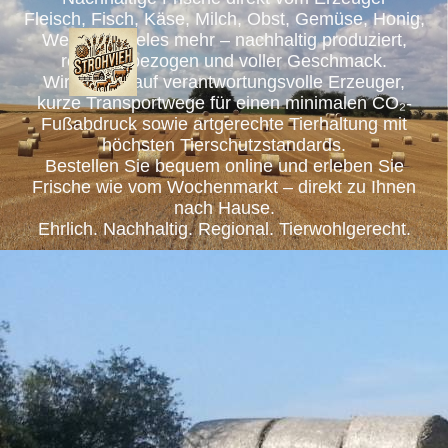
Fleisch, Fisch, Käse, Milch, Obst, Gemüse, Honig,
Wein und vieles mehr – nachhaltig produziert,
regional bezogen und voller Geschmack.
Wir setzen auf verantwortungsvolle Erzeuger,
kurze Transportwege für einen minimalen CO₂-
Fußabdruck sowie artgerechte Tierhaltung mit
höchsten Tierschutzstandards.
Bestellen Sie bequem online und erleben Sie
Frische wie vom Wochenmarkt – direkt zu Ihnen
nach Hause.
Ehrlich. Nachhaltig. Regional. Tierwohlgerecht.