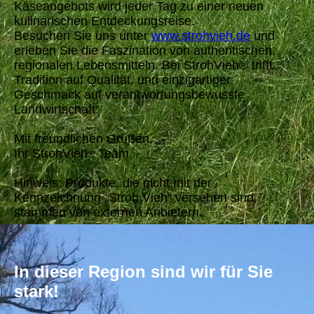
Käseangebots wird jeder Tag zu einer neuen
kulinarischen Entdeckungsreise.
Besuchen Sie uns unter
www.strohvieh.de
und
erleben Sie die Faszination von authentischen,
regionalen Lebensmitteln. Bei StrohVieh® trifft
Tradition auf Qualität, und einzigartiger
Geschmack auf verantwortungsbewusste
Landwirtschaft.
Mit freundlichen Grüßen,
Ihr StrohVieh
Team
®
Hinweis: Produkte, die nicht mit der
Kennzeichnung „Stroh Vieh“ versehen sind,
stammen von externen Anbietern.
In dieser Region sind wir für Sie
stark!