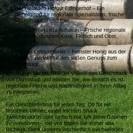
Der Hofladen Hofgut Edingerhof – Ein
Geheimtipp für regionale Spezialitäten, frische
Milchprodukte und Eier.
Wochenmarkt Kranichstein – Frische regionale
Produkte, darunter Käse, Fleisch und Obst,
mittwochs.
Imkerei Lichtenhainer – Feinster Honig aus der
Region, perfekt für den süßen Genuss zum
Frühstück.
Entdecken Sie mit STROH VIEH® den Geschmack
von Darmstadt und erleben Sie, wie einfach es ist,
regionale Frische und Nachhaltigkeit in Ihren Alltag
zu integrieren!
Ein Genusserlebnis für jeden Tag: Ob für ein
festliches Dinner, einen leichten Snack
zwischendurch oder einfach nur, um Ihren Gaumen
zu verwöhnen – bei uns finden Sie immer das
Richtige. Dank unseres wöchentlich wechselnden