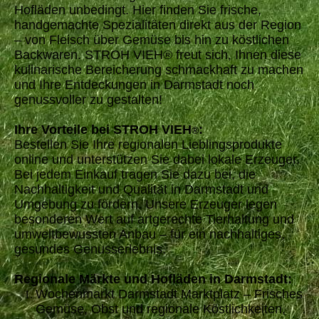
Hofläden unbedingt. Hier finden Sie frische,
handgemachte Spezialitäten direkt aus der Region
– von Fleisch über Gemüse bis hin zu köstlichen
Backwaren. STROH VIEH® freut sich, Ihnen diese
kulinarische Bereicherung schmackhaft zu machen
und Ihre Entdeckungen in Darmstadt noch
genussvoller zu gestalten!
Ihre Vorteile bei STROH VIEH
:
®
Bestellen Sie Ihre regionalen Lieblingsprodukte
online und unterstützen Sie dabei lokale Erzeuger.
Bei jedem Einkauf tragen Sie dazu bei, die
Nachhaltigkeit und Qualität in Darmstadt und
Umgebung zu fördern. Unsere Erzeuger legen
besonderen Wert auf artgerechte Tierhaltung und
umweltbewussten Anbau – für ein nachhaltiges,
gesundes Genusserlebnis.
Regionale Märkte und Hofläden in Darmstadt:
Wochenmarkt Darmstadt Marktplatz – Frisches
Gemüse, Obst und regionale Köstlichkeiten,