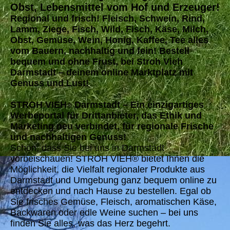
Obst, Lebensmittel vom Hof und Erzeuger!
Regional und frisch! Fleisch, Schwein, Rind,
Lamm, Ziege, Fisch, Wild, Fisch, Käse, Milch,
Obst, Gemüse, Wein, Honig, Kaffee, Tee alles
vom Bauern, nachhaltig und fein! Bestell
bequem und ohne Frust, bei Stroh Vieh
Darmstadt – deinem online Marktplatz mit
Genuss und Lust!
STROH VIEH
Darmstadt – Ein einzigartiges
®
Werbeportal für Drittanbieter, das Ethik und
Marketing neu verbindet, für regionale Frische
und nachhaltigen Genuss!
Schön, dass Sie bei uns in Darmstadt
vorbeischauen! STROH VIEH® bietet Ihnen die
Möglichkeit, die Vielfalt regionaler Produkte aus
Darmstadt und Umgebung ganz bequem online zu
entdecken und nach Hause zu bestellen. Egal ob
Sie frisches Gemüse, Fleisch, aromatischen Käse,
Backwaren oder edle Weine suchen – bei uns
finden Sie alles, was das Herz begehrt.