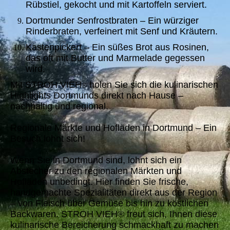
Rübstiel, gekocht und mit Kartoffeln serviert.
Dortmunder Senfrostbraten – Ein würziger
Rinderbraten, verfeinert mit Senf und Kräutern.
Kastenpickert – Ein süßes Brot aus Rosinen,
das oft mit Butter und Marmelade gegessen
wird.
Mit STROH VIEH
holen Sie sich die kulinarischen
®
Highlights Dortmunds direkt nach Hause –
nachhaltig und regional.
Regionale Märkte und Hofläden in Dortmund – Ein
Besuch lohnt sich!
Wenn Sie in Dortmund sind, lohnt sich ein
Abstecher zu den regionalen Märkten und
Hofläden unbedingt. Hier finden Sie frische,
handgemachte Spezialitäten direkt aus der Region
– von Fleisch über Gemüse bis hin zu köstlichen
Backwaren. STROH VIEH® freut sich, Ihnen diese
kulinarische Bereicherung schmackhaft zu machen