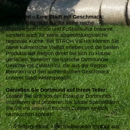
setzen.
Dortmund – Eine Stadt mit Geschmack:
Dortmund ist nicht nur für seine reiche
Industriegeschichte und Fußballkultur bekannt,
sondern auch für seine abwechslungsreiche
regionale Küche. Bei STROH VIEH® können Sie
diese kulinarische Vielfalt erleben und die besten
Produkte der Region direkt bei sich zu Hause
genießen. Bereiten Sie typische Dortmunder
Gerichte mit Zutaten zu, die aus der Region
kommen und den authentischen Geschmack
unserer Stadt widerspiegeln.
Genießen Sie Dortmund auf Ihrem Teller:
Lassen Sie sich von der Esskultur Dortmunds
inspirieren und probieren Sie lokale Spezialitäten,
die Sie mit unseren frischen Zutaten einfach
nachkochen können:
Pfefferpotthast – Ein traditioneller Eintopf aus