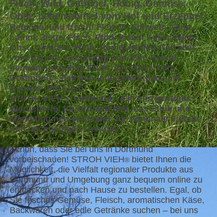
Fisch, Wild, Geflügel, Honig, Gemüse,
Obst, Lebensmittel vom Hof und Erzeuger!
Regional und frisch! Fleisch, Schwein, Rind,
Lamm, Ziege, Fisch, Wild, Fisch, Käse, Milch,
Obst, Gemüse, Wein, Honig, Kaffee, Tee alles
vom Bauern, nachhaltig und fein! Bestell
bequem und ohne Frust, bei Stroh Vieh
Dortmund – deinem online Marktplatz mit
Genuss und Lust!
STROH VIEH
Dortmund – Ein einzigartiges
®
Werbeportal für Drittanbieter, das Ethik und
Marketing neu verbindet, für regionale Frische
und nachhaltigen Genuss!
Schön, dass Sie bei uns in Dortmund
vorbeischauen! STROH VIEH
bietet Ihnen die
®
Möglichkeit, die Vielfalt regionaler Produkte aus
Dortmund und Umgebung ganz bequem online zu
entdecken und nach Hause zu bestellen. Egal, ob
Sie frisches Gemüse, Fleisch, aromatischen Käse,
Backwaren oder edle Getränke suchen – bei uns