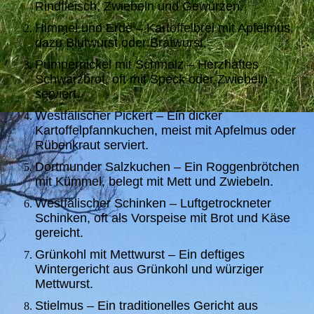
Rindfleisch, Zwiebeln und Gewürzen.
Himmel und Erde – Kartoffelbrei mit Apfelmus,
dazu Blutwurst oder Bratwurst.
Pumpernickel mit Schmalz – Herzhaftes
Schwarzbrot, oft mit Speck oder Zwiebeln
serviert.
Westfälischer Pickert – Ein dicker
Kartoffelpfannkuchen, meist mit Apfelmus oder
Rübenkraut serviert.
Dortmunder Salzkuchen – Ein Roggenbrötchen
mit Kümmel, belegt mit Mett und Zwiebeln.
Westfälischer Schinken – Luftgetrockneter
Schinken, oft als Vorspeise mit Brot und Käse
gereicht.
Grünkohl mit Mettwurst – Ein deftiges
Wintergericht aus Grünkohl und würziger
Mettwurst.
Stielmus – Ein traditionelles Gericht aus