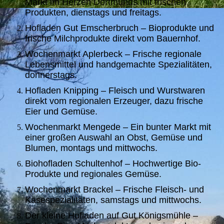
Markt im Herzen Dortmunds mit frischen
Produkten, dienstags und freitags.
Hofladen Gut Emscherbruch – Bioprodukte und
frische Milchprodukte direkt vom Bauernhof.
Wochenmarkt Aplerbeck – Frische regionale
Lebensmittel und handgemachte Spezialitäten,
donnerstags.
Hofladen Knipping – Fleisch und Wurstwaren
direkt vom regionalen Erzeuger, dazu frische
Eier und Gemüse.
Wochenmarkt Mengede – Ein bunter Markt mit
einer großen Auswahl an Obst, Gemüse und
Blumen, montags und mittwochs.
Biohofladen Schultenhof – Hochwertige Bio-
Produkte und regionales Gemüse.
Wochenmarkt Brackel – Frische Fleisch- und
Käsespezialitäten, samstags und mittwochs.
Der kleine Hofladen auf Gut Königsmühle –