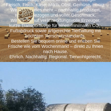
Fleisch, Fisch, Käse, Milch, Obst, Gemüse, Honig,
Wein und vieles mehr – nachhaltig produziert,
regional bezogen und voller Geschmack.
Wir setzen auf verantwortungsvolle Erzeuger,
kurze Transportwege für einen minimalen CO₂-
Fußabdruck sowie artgerechte Tierhaltung mit
höchsten Tierschutzstandards.
Bestellen Sie bequem online und erleben Sie
Frische wie vom Wochenmarkt – direkt zu Ihnen
nach Hause.
Ehrlich. Nachhaltig. Regional. Tierwohlgerecht.