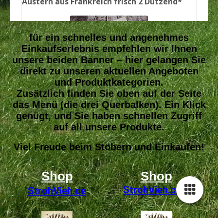
für ein schnelles und angenehmes
Einkaufserlebnis empfehlen wir Ihnen
unsere beiden Banner – hier gelangen Sie
direkt zu unseren aktuellen Angeboten
und Produktkategorien.
Zusätzlich finden Sie oben auf der Seite
das Menü (die drei Querbalken). Ein Klick
genügt, und Sie haben schnellen Zugriff
auf all unsere Produkte.
Viel Freude beim Stöbern und Einkaufen!
Shop
Shop
StrohVieh
.com
StrohVieh.de