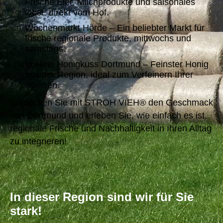
Frische Eier, Milchprodukte und saisonales
Obst, direkt vom Hof.
Wochenmarkt Hörde – Ein beliebter Markt für
frische regionale Produkte, mittwochs und
samstags.
Imkerei Honigkuss Dortmund – Feinster Honig
aus der Region, ideal zum Verfeinern Ihrer
Speisen.
Entdecken Sie mit STROH VIEH® den Geschmack
von Dortmund und erleben Sie, wie einfach es ist,
regionale Frische und Nachhaltigkeit in Ihren Alltag
zu integrieren!
In dieser Region sind wir für Sie
stark!