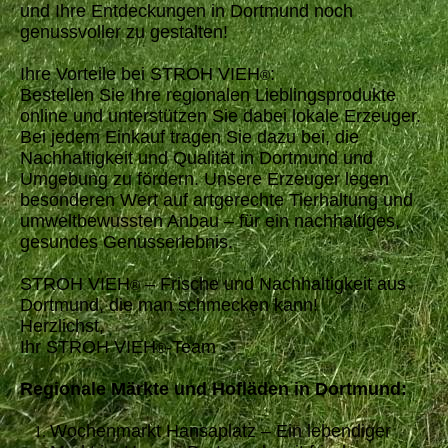
und Ihre Entdeckungen in Dortmund noch
genussvoller zu gestalten!
Ihre Vorteile bei STROH VIEH
:
®
Bestellen Sie Ihre regionalen Lieblingsprodukte
online und unterstützen Sie dabei lokale Erzeuger.
Bei jedem Einkauf tragen Sie dazu bei, die
Nachhaltigkeit und Qualität in Dortmund und
Umgebung zu fördern. Unsere Erzeuger legen
besonderen Wert auf artgerechte Tierhaltung und
umweltbewussten Anbau – für ein nachhaltiges,
gesundes Genusserlebnis.
STROH VIEH
– Frische und Nachhaltigkeit aus
®
Dortmund, die man schmecken kann!
Herzlichst,
Ihr STROH VIEH
-Team
®
Regionale Märkte und Hofläden in Dortmund:
Wochenmarkt Hansaplatz – Ein lebendiger