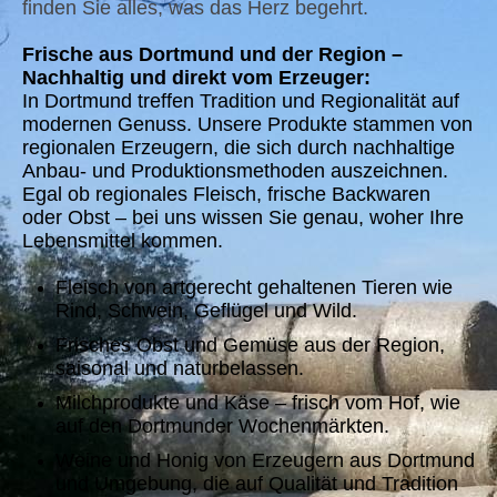
finden Sie alles, was das Herz begehrt.
Frische aus Dortmund und der Region –
Nachhaltig und direkt vom Erzeuger:
In Dortmund treffen Tradition und Regionalität auf
modernen Genuss. Unsere Produkte stammen von
regionalen Erzeugern, die sich durch nachhaltige
Anbau- und Produktionsmethoden auszeichnen.
Egal ob regionales Fleisch, frische Backwaren
oder Obst – bei uns wissen Sie genau, woher Ihre
Lebensmittel kommen.
Fleisch von artgerecht gehaltenen Tieren wie
Rind, Schwein, Geflügel und Wild.
Frisches Obst und Gemüse aus der Region,
saisonal und naturbelassen.
Milchprodukte und Käse – frisch vom Hof, wie
auf den Dortmunder Wochenmärkten.
Weine und Honig von Erzeugern aus Dortmund
und Umgebung, die auf Qualität und Tradition