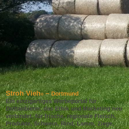
Stroh Vieh
–
Dortmund
®
Ein einzigartiges Werbeportal für
Drittanbieter, das Ethik und Marketing neu
verbindet, für frische, regionale Fleisch,
Produkte, Schwein, Rind, Lamm, Ziege,